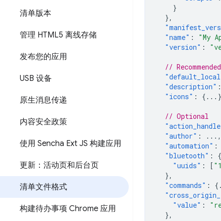
}
清单版本
},
"manifest_ver
管理 HTML5 离线存储
"name"
:
"My A
"version"
:
"v
发布您的应用
// Recommended
"default_local
USB 设备
"description"
"icons"
:
{
...
原生消息传递
// Optional
内容安全政策
"action_handle
"author"
:
...
使用 Sencha Ext JS 构建应用
"automation"
:
"bluetooth"
:
更新：活动页和后台页
"uuids"
:
[
"
},
"commands"
:
{
清单文件格式
"cross_origin_
"value"
:
"r
构建待办事项 Chrome 应用
},