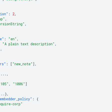
sion"
:
2
,
pp"
,
ersionString"
,
e"
:
"en"
,
:
"A plain text description"
,
},
rs"
:
[
"new_note"
],
,
...
,
{
1105"
,
"1006"
]
...
},
embedder_policy"
:
{
equire-corp"