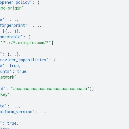
opener_policy"
:
{
ame-origin"
e"
:
...
,
fingerprint"
:
...
,
:
[{
...
}],
nnectable"
:
{
[
"*://*.example.com/*"
]
"
:
{
...
},
rovider_capabilities"
:
{
e"
:
true
,
ounts"
:
true
,
network"
id"
:
"aaaaaaaaaaaaaaaaaaaaaaaaaaaaaaaa"
}],
cKey"
,
te"
:
...
,
atform_version"
:
...
"
:
true
,
true
,