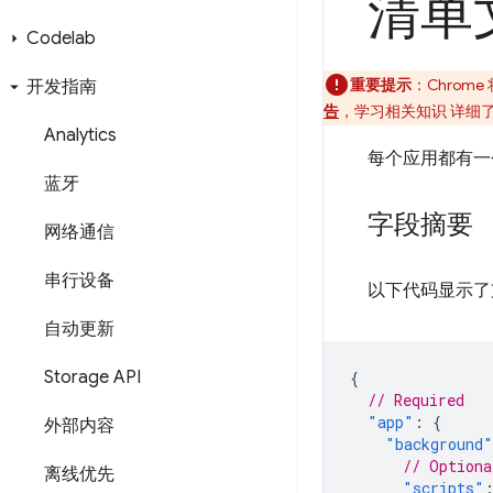
清单
Codelab
重要提示
：Chrom
开发指南
告
，学习相关知识 详细
Analytics
每个应用都有
蓝牙
字段摘要
网络通信
串行设备
以下代码显示了支
自动更新
Storage API
{
// Required
"app"
:
{
外部内容
"background"
// Optiona
离线优先
"scripts"