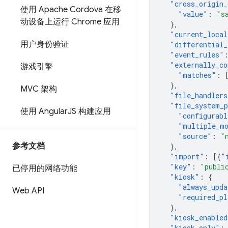
"cross_origin_
使用 Apache Cordova 在移
"value"
:
"s
动设备上运行 Chrome 应用
},
"current_local
用户身份验证
"differential_
"event_rules"
"externally_co
游戏引擎
"matches"
:
},
MVC 架构
"file_handlers
"file_system_p
使用 Angular
JS 构建应用
"configurabl
"multiple_m
"source"
:
"
参考文档
},
"import"
:
[{
"
"key"
:
"publi
已停用的网络功能
"kiosk"
:
{
"always_upda
Web API
"required_pl
},
"kiosk_enabled
"kiosk_only"
: