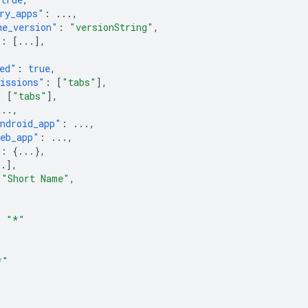
ry_apps"
:
...
,
me_version"
:
"versionString"
,
"
:
[
...
],
,
ed"
:
true
,
issions"
:
[
"tabs"
],
:
[
"tabs"
],
...
,
ndroid_app"
:
...
,
eb_app"
:
...
,
"
:
{
...
},
..
],
"Short Name"
,
:
"*"
*"