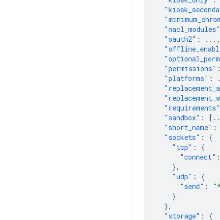
"kiosk_seconda
"minimum_chro
"nacl_modules
"oauth2"
:
...
"offline_enabl
"optional_perm
"permissions"
"platforms"
:
"replacement_a
"replacement_w
"requirements
"sandbox"
:
[
.
"short_name"
:
"sockets"
:
{
"tcp"
:
{
"connect"
},
"udp"
:
{
"send"
:
"
}
},
"storage"
:
{