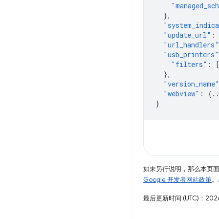
"managed_sc
},
"system_indic
"update_url"
:
"url_handlers"
"usb_printers"
"filters"
:
},
"version_name
"webview"
:
{
.
}
如未另行说明，那么本页
Google 开发者网站政策
。
最后更新时间 (UTC)：2026