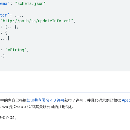
hema"
:
"schema.json"
ator"
:
...
,
"http://path/to/updateInfo.xml"
,
:
{
...
},
:
{
[
...
]
"
:
"aString"
,
..
}
面中的内容已根据
知识共享署名 4.0 许可
获得了许可，并且代码示例已根据
Apa
Java 是 Oracle 和/或其关联公司的注册商标。
-07-04。