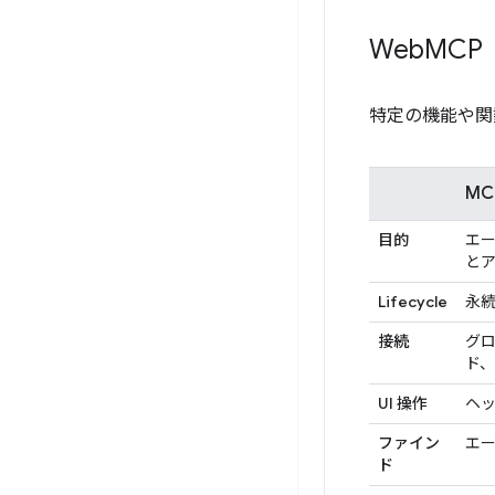
Web
MCP
特定の機能や関
MC
目的
エ
と
Lifecycle
永
接続
グ
ド
UI 操作
ヘ
ファイン
エ
ド