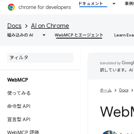
ドキュメント
事例
Docs
AI on Chrome
組み込みの AI
WebMCP とエージェント
Learn Eva
訳しています。A
Web
MCP
ホーム
Docs
使ってみる
Web
命令型 API
宣言型 API
Web
MCP 評価