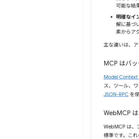
可能な結
明確なイ
解に基づい
素からア
主な違いは、ア
MCP はバ
Model Contex
ス、ツール、ワ
JSON-RPC
を使
Web
MCP 
WebMCP は
標準です。これら