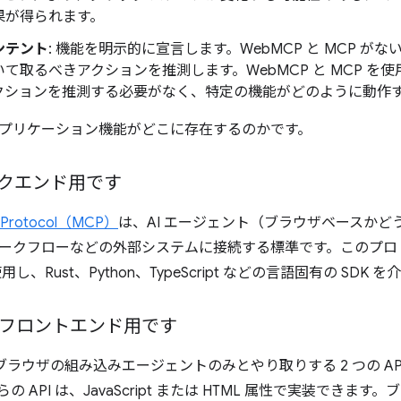
果が得られます。
ンテント
: 機能を明示的に宣言します。WebMCP と MCP がな
て取るべきアクションを推測します。WebMCP と MCP を使
クションを推測する必要がなく、特定の機能がどのように動作
プリケーション機能がどこに存在するのかです。
ックエンド用です
t Protocol（MCP）
は、AI エージェント（ブラウザベースか
ークフローなどの外部システムに接続する標準です。このプロ
用し、Rust、Python、TypeScript などの言語固有の SDK
はフロントエンド用です
、ブラウザの組み込みエージェントのみとやり取りする 2 つの A
の API は、JavaScript または HTML 属性で実装でき