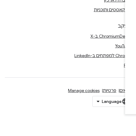
ברה לארכיון
דקאסטים ותוכניות
עקב
Ch ב-X
YouTu
Ch למפתחים ב-LinkedIn
RS
אים
פרטיות
Manage cookies