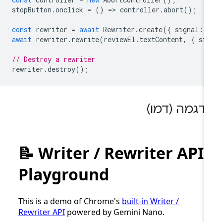
stopButton
.
onclick
=
()
=
>
controller
.
abort
();
const
rewriter
=
await
Rewriter
.
create
({
signal
:
await
rewriter
.
rewrite
(
reviewEl
.
textContent
,
{
si
// Destroy a rewriter
rewriter
.
destroy
();
דגמה (דמו)