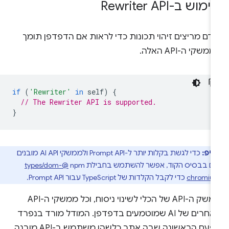
מוש ב-Rewriter API
דם מריצים זיהוי תכונות כדי לראות אם הדפדפן תומך
משקי ה-API האלה.
if
(
'Rewriter'
in
self
)
{
// The Rewriter API is supported.
}
טיפ:
כדי לגשת בקלות יותר ל-Prompt API ולממשקי AI API מובנים
ם בבסיס הקוד, אפשר להשתמש בחבילת npm‏
@types/dom-
chromiu
כדי לקבל הקלדות של TypeScript עבור Prompt API.
ממשק ה-API של הכלי לשינוי ניסוח, וכל ממשקי ה-API
האחרים של AI שמוטמעים בדפדפן. המודל מורד בנפרד
בפעם הראשונה שבה אתר כלשהו משתמש ב-API מובנה