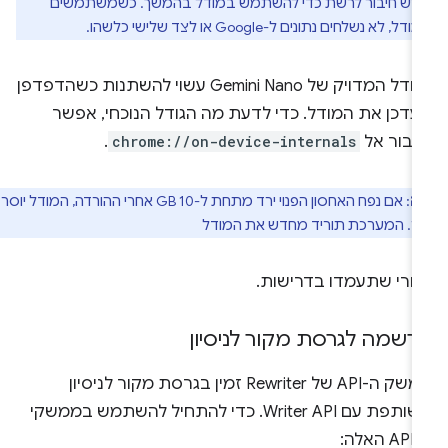
רש חיבור לרשת כדי להשתמש במודל בהמשך. כשמשתמשים
דל, לא נשלחים נתונים ל-Google או לצד שלישי כלשהו.
הגודל המדויק של Gemini Nano עשוי להשתנות כשהדפדפן
עדכן את המודל. כדי לדעת מה הגודל הנוכחי, אפשר
עבור אל
chrome://on-device-internals
.
ה
: אם נפח האחסון הפנוי ירד מתחת ל-10 GB אחרי ההורדה, המודל יוסר
. המערכת תוריד מחדש את המודל
חרי שתעמדו בדרישות.
רשמה לגרסת מקור לניסיון
ממשק ה-API של Rewriter זמין בגרסת מקור לניסיון
משותפת עם Writer API. כדי להתחיל להשתמש בממשקי
 האלה: