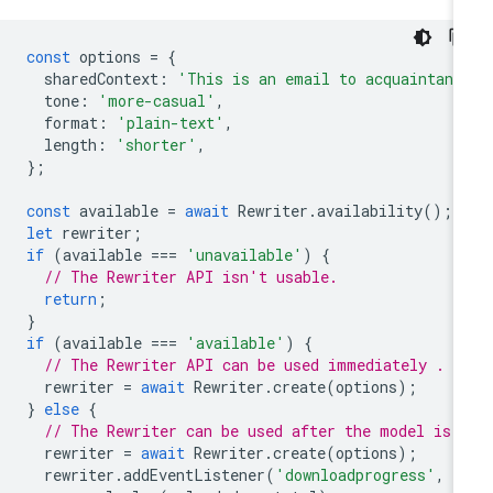
const
options
=
{
sharedContext
:
'This is an email to acquaintanc
tone
:
'more-casual'
,
format
:
'plain-text'
,
length
:
'shorter'
,
};
const
available
=
await
Rewriter
.
availability
();
let
rewriter
;
if
(
available
===
'unavailable'
)
{
// The Rewriter API isn't usable.
return
;
}
if
(
available
===
'available'
)
{
// The Rewriter API can be used immediately .
rewriter
=
await
Rewriter
.
create
(
options
);
}
else
{
// The Rewriter can be used after the model is 
rewriter
=
await
Rewriter
.
create
(
options
);
rewriter
.
addEventListener
(
'downloadprogress'
,
(