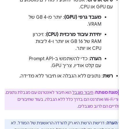
GPU או CPU
: אפשר להפעיל מודלים מוטמעים
עם GPU או CPU.
מעבד גרפי (GPU)
: יותר מ-4 GB של
VRAM.
יחידת עיבוד מרכזית (CPU)
: זיכרון
RAM של 16 GB או יותר ו-4 ליבות
CPU או יותר.
הערה
: כדי להשתמש ב-Prompt API
עם קלט אודיו, צריך GPU.
רשת
: נתונים ללא הגבלה או חיבור ללא מדידה.
מונח מפתח
:
חיבור מוגבל
הוא חיבור לאינטרנט עם מגבלת נתונים.
חיבורי Wi-Fi ואתרנט הם בדרך כלל ללא הגבלה, בעוד שחיבורים
ולריים הם לרוב מוגבלים.
הערה
: דרישת הרשת היא רק להורדה הראשונית של המודל. לא