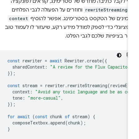
די לקבל כתיבה מחדש של סטרימינג, קוראים לפונקציה
rewriteStreaming(
וחוזרים על הפעולה לגבי הפלחים
זמינים של הטקסט בסטרימינג. אפשר להוסיף
context
פציונלי כדי לספק למודל מידע רקע, שיעזור לו לעמוד טוב
תר בציפיות שלכם לגבי הפלט.
const
rewriter
=
await
Rewriter
.
create
({
sharedContext
:
"A review for the Flux Capacitor
});
const
stream
=
rewriter
.
rewriteStreaming
(
reviewEl
context
:
"Avoid any toxic language and be as co
tone
:
"more-casual"
,
});
for
await
(
const
chunk
of
stream
)
{
composeTextbox
.
append
(
chunk
);
}