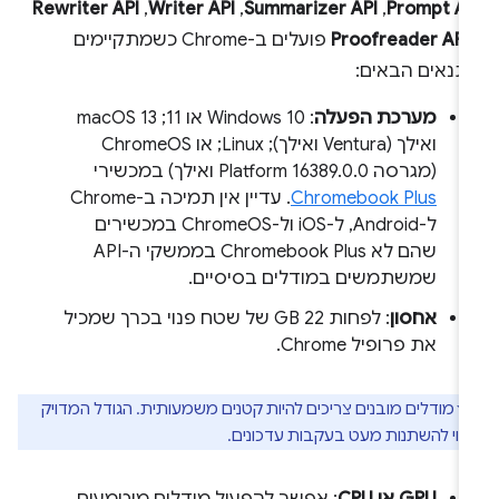
Prompt AP
,‏
Summarizer API
,‏
Writer API
,‏
Rewriter API
Proofreader API
פועלים ב-Chrome כשמתקיימים
תנאים הבאים:
מערכת הפעלה
: Windows 10 או 11;‏ macOS 13
ואילך (Ventura ואילך); Linux; או ChromeOS
(מגרסה Platform 16389.0.0 ואילך) במכשירי
Chromebook Plus
. עדיין אין תמיכה ב-Chrome
ל-Android, ל-iOS ול-ChromeOS במכשירים
שהם לא Chromebook Plus בממשקי ה-API
שמשתמשים במודלים בסיסיים.
אחסון
: לפחות 22 GB של שטח פנוי בכרך שמכיל
את פרופיל Chrome.
מודלים מובנים צריכים להיות קטנים משמעותית. הגודל המדויק
וי להשתנות מעט בעקבות עדכונים.