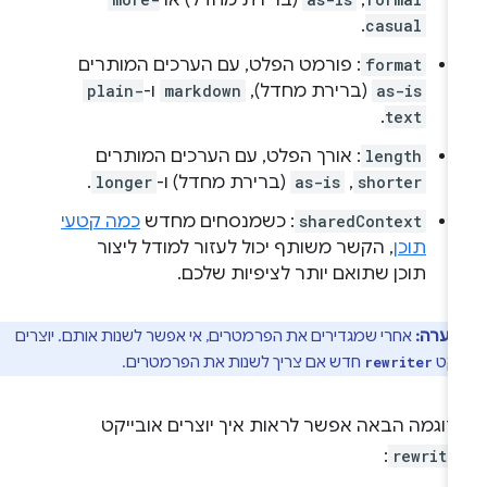
,‏
(ברירת מחדל) או
.
casual
format
: פורמט הפלט, עם הערכים המותרים
as-is
(ברירת מחדל),
markdown
ו-
plain-
.
text
length
: אורך הפלט, עם הערכים המותרים
shorter
,‏
as-is
(ברירת מחדל) ו-
longer
.
sharedContext
: כשמנסחים מחדש
כמה קטעי
תוכן
, הקשר משותף יכול לעזור למודל ליצור
תוכן שתואם יותר לציפיות שלכם.
הערה:
אחרי שמגדירים את הפרמטרים, אי אפשר לשנות אותם. יוצרים
יקט
חדש אם צריך לשנות את הפרמטרים.
rewriter
דוגמה הבאה אפשר לראות איך יוצרים אובייקט
:
rewrite