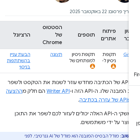
יך פרסום: 22 באוקטובר 2025
הסטטוס
טון
פיתוח
תוספים
של
הרציונל
בר
אתרים
Chrome
Git
תקופת
תקופת ניסיון
תצוגה
הבעת עניין
ניסיון ל-
למפתחים של
בהשתתפות
בניסוי
ה-API של הכתיבה מחדש עוזר לשנות את הטקסט ולשפר
 המבנה שלו. ה-API הזה ו-
Writer API
הם חלק מ
ההצעה
זרה בכתיבה
.
ממשקי ה-API האלה יכולים לעזור לכם לשפר את התוכן
נוצר על ידי משתמשים.
חשוב
: מודל הבסיס המובנה הוא מודל של AI גנרטיבי. לפני