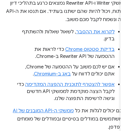
ממשקי Writer ו-Rewriter API נמצאים כרגע בתהליכי דיון
ופיתוח, ויכול להיות שהם ישתנו בעתיד. אם תנסו את ה-API
זה ונשמח לקבל מכם משוב.
לקרוא את ההסבר
, לשאול שאלות ולהשתתף
בדיון.
בדיקת סטטוס Chrome
כדי לראות את
ההטמעה של Rewriter API ב-Chrome.
אם יש לכם משוב על ההטמעה של Chrome,
אתם יכולים לדווח על
באג ב-Chromium
.
אפשר להצטרף לתוכנית ההפצה המקדימה
כדי
לקבל הצצה מוקדמת לממשקי API חדשים
וגישה לרשימת התפוצה שלנו.
תם יכולים לגלות את כל
ממשקי ה-API המובנים של AI
משתמשים במודלים בסיסיים ובמודלים של מומחים
דפדפן.