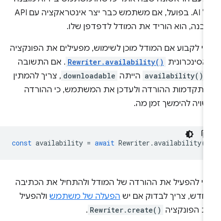
של AI. בפועל, אם משתמש כבר יצר אינטראקציה עם API
ובנה, הוא הוריד את המודל לדפדפן שלו.
די לקבוע אם המודל מוכן לשימוש, מפעילים את הפונקציה
אסינכרונית
Rewriter.availability()
. אם התשובה
-
availability()
הייתה
downloadable
, צריך להמתין
התקדמות ההורדה ולעדכן את המשתמש, כי ההורדה
שויה להימשך זמן מה.
const
availability
=
await
Rewriter
.
availability
(
די להפעיל את ההורדה של המודל ולהתחיל את הכתיבה
חדש, צריך לבדוק אם יש
הפעלה של משתמש
ולהפעיל
ת הפונקציה
Rewriter.create()
.