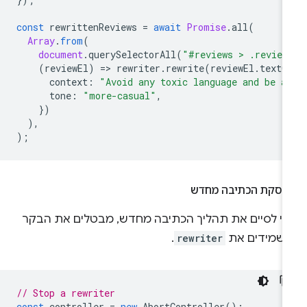
const
rewrittenReviews
=
await
Promise
.
all
(
Array
.
from
(
document
.
querySelectorAll
(
"#reviews > .review
(
reviewEl
)
=
>
rewriter
.
rewrite
(
reviewEl
.
textC
context
:
"Avoid any toxic language and be a
tone
:
"more-casual"
,
})
),
);
פסקת הכתיבה מחדש
די לסיים את תהליך הכתיבה מחדש, מבטלים את הבקר
משמידים את
rewriter
.
// Stop a rewriter
const
controller
=
new
AbortController
();