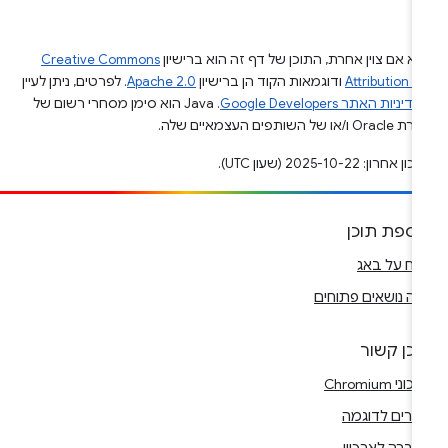
א אם צוין אחרת, התוכן של דף זה הוא ברישיון
Creative Commons
Attribution 4
ודוגמאות הקוד הן ברישיון
Apache 2.0
. לפרטים, ניתן לעיין
מדיניות האתר Google Developers‏
.‏ Java הוא סימן מסחרי רשום של
Or ו/או של השותפים העצמאיים שלה.
ן אחרון: 2025-10-22 (שעון UTC).
וספת תוכן
ווח על באג
ה נושאים פתוחים
וכן קשור
וני Chromium
רים לדוגמה