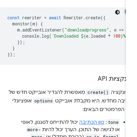
const
rewriter
=
await
Rewriter
.
create
({
monitor
(
m
)
{
m
.
addEventListener
(
"downloadprogress"
,
e
=
>
{
console
.
log
(
`Downloaded 
${
e
.
loaded
*
100
}
%`
});
}
});
נקציות API
פונקציה
create()
מאפשרת להגדיר אובייקט חדש של
תיבה מחדש. היא מקבלת אובייקט
options
אופציונלי
ם הפרמטרים הבאים:
tone
:
טון הכתיבה
יכול להתייחס לסגנון, לאופי
או לגישה של התוכן. הערך יכול להיות
more-
more-
as-is
formal