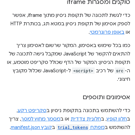
טוקנים ומסגרות iframe
כדי לגשת לתכונה של תקופת ניסיון מתוך iframe, אפשר
לספק אסימון של תקופת ניסיון במטא תג, בכותרת HTTP
או
באופן פרוגרמטי
.
כמו בכל שימוש באסימון, המקור שרשום לאסימון צריך
להתאים להקשר של JavaScript שמקבל גישה לתכונה של
תקופת הניסיון: המקור של הדף שכולל סקריפט מוטמע, או
ה-
src
של רכיב
<script>
ל-JavaScript שכלול מקובץ
חיצוני.
אסימונים ותוספים
כדי להשתמש בתכונה בתקופת ניסיון ב
סקריפט רקע
,
ב
חלון קופץ
, ב
חלונית צדדית
או ב
מסמך מחוץ למסך
, צריך
להשתמש ב
מפתח
trial_tokens
ב
קובץ manifest.json
.