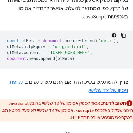
במקום לספק אסימון ככותרת HTTP או כמטא תג ב-HTML
של הדף, כפי שמתואר למעלה, אפשר להחדיר אסימון
באמצעות JavaScript:
const
otMeta
=
document
.
createElement
(
'meta'
);
otMeta
.
httpEquiv
=
'origin-trial'
;
otMeta
.
content
=
'TOKEN_GOES_HERE'
;
document
.
head
.
append
(
otMeta
);
צריך להשתמש בשיטה הזו אם אתם משתתפים ב
תקופת
ניסיון של צד שלישי
.
חשוב לדעת:
אסור לספק אסימון של צד שלישי בקובץ JavaScript
חיצוני שכלול באלמנט
. אסימון של צד שלישי לא יפעל במטא תג,
<script>
בסקריפט מוטמע או בכותרת HTTP.