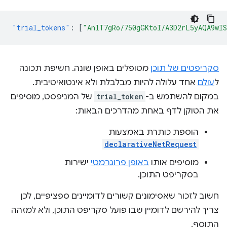
"trial_tokens"
:
[
"AnlT7gRo/750gGKtoI/A3D2rL5yAQA9wI
סקריפטים של תוכן
מטופלים באופן שונה. חשיפת תכונה
ל
עולם
אחד עלולה להיות מבלבלת ולא אינטואיטיבית.
במקום להשתמש ב-
trial_token
של המניפסט, מוסיפים
את הטוקן לדף באחת מהדרכים הבאות:
הוספת כותרת באמצעות
declarativeNetRequest
מוסיפים אותו
באופן פרוגרמטי
ישירות
בסקריפט התוכן.
חשוב לזכור שאסימונים קשורים לדומיינים ספציפיים, לכן
צריך להירשם לדומיין שבו פועל סקריפט התוכן, ולא למזהה
התוסף.