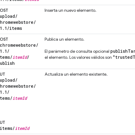
OST
Inserta un nuevo elemento.
upload
/
hromewebstore
/
1
.
1
/
items
OST
Publica un elemento.
chromewebstore
/
1
.
1
/
publish
Ta
El parámetro de consulta opcional
tems
/
item
Id
/
"trusted
el elemento. Los valores válidos son
ublish
UT
Actualiza un elemento existente.
upload
/
hromewebstore
/
1
.
1
/
tems
/
item
Id
UT
items
/
item
Id