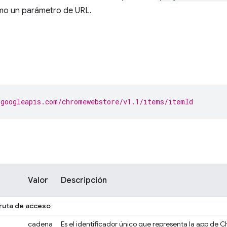
mo un parámetro de URL.
.googleapis.com/chromewebstore/v1.1/items/itemId
Valor
Descripción
ruta de acceso
cadena
Es el identificador único que representa la app de 