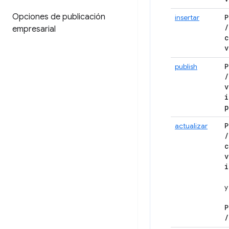
Opciones de publicación
insertar
P
/
empresarial
c
v
publish
P
/
v
i
p
actualizar
P
/
c
v
i
y
P
/