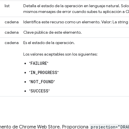
list
Detalla el estado de la operación en lenguaje natural. Solo
mismos mensajes de error cuando subes tu aplicación a 
cadena
Identifica este recurso como un elemento. Valor: La string 
cadena
Clave pública de este elemento.
cadena
Es el estado de la operación.
Los valores aceptables son los siguientes:
FAILURE
"
"
IN_PROGRESS
"
"
NOT_FOUND
"
"
SUCCESS
"
"
emento de Chrome Web Store. Proporciona
projection="DRA