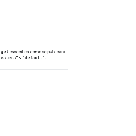
rget
especifica cómo se publicará
Testers"
"default"
y
.