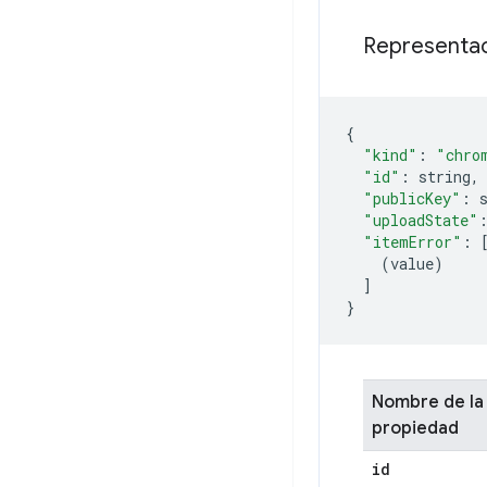
Representac
{
"kind"
:
"chro
"id"
:
 string
,
"publicKey"
:
 
"uploadState"
"itemError"
:
(
value
)
]
}
Nombre de la
propiedad
id