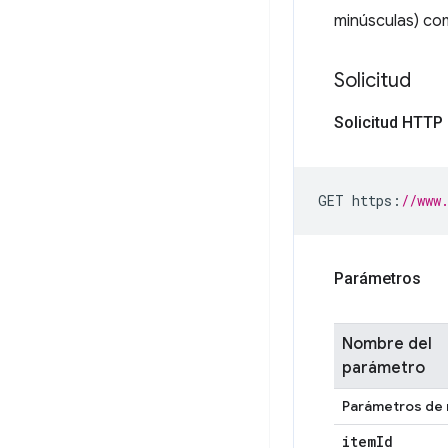
minúsculas) co
Solicitud
Solicitud HTTP
GET https
:
//www
Parámetros
Nombre del
parámetro
Parámetros de 
item
Id