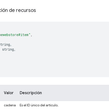
ión de recursos
mewebstore#item"
,
string
,
:
 string
,
[
Valor
Descripción
cadena
Es el ID único del artículo.