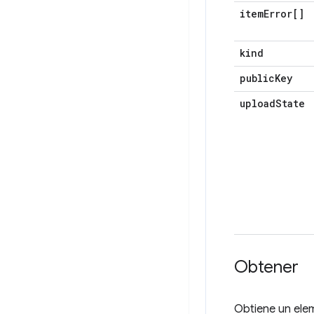
item
Error[]
kind
public
Key
upload
State
Obtener
Obtiene un el