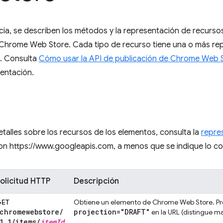
cia, se describen los métodos y la representación de recursos
 Chrome Web Store. Cada tipo de recurso tiene una o más re
. Consulta
Cómo usar la API de publicación de Chrome Web 
entación.
talles sobre los recursos de los elementos, consulta la
repre
on https://www.googleapis.com, a menos que se indique lo co
olicitud HTTP
Descripción
GET
Obtiene un elemento de Chrome Web Store. Pr
chromewebstore
/
projection="DRAFT"
en la URL (distingue m
1
.
1
/
items
/
item
Id