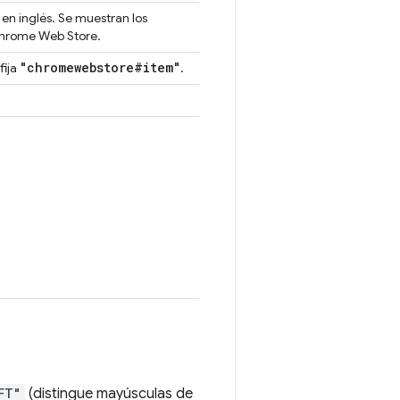
 en inglés. Se muestran los
Chrome Web Store.
"chromewebstore#item"
fija
.
FT"
(distingue mayúsculas de