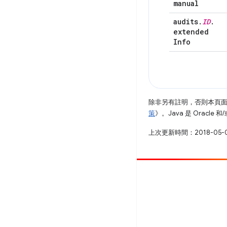
manual
audits
.
ID
.
extended
Info
除非另有註明，否則本頁
策
》。Java 是 Oracl
上次更新時間：2018-05-
提供相片
提報錯誤
查看已知問題