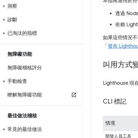
本指南適用於符合下
洞察
透過 Nod
診斷
依賴 Ligh
已淘汰的指標
如果這些情況不符
「
發布 Lighthou
無障礙功能
叫用方式
無障礙稽核評分
手動檢查
Lighthou
瞭解無障礙功能
CLI 標記
最佳做法稽核
情境
常見的最佳做法
開發人員工具