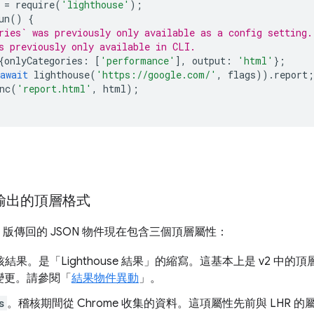
=
require
(
'lighthouse'
);
un
()
{
ries` was previously only available as a config setting.
s previously only available in CLI.
{
onlyCategories
:
[
'performance'
],
output
:
'html'
};
await
lighthouse
(
'https://google.com/'
,
flags
)).
report
;
nc
(
'report.html'
,
html
);
 輸出的頂層格式
e 第 3 版傳回的 JSON 物件現在包含三個頂層屬性：
結果。是「Lighthouse 結果」的縮寫。這基本上是 v2 中的
變更。請參閱「
結果物件異動
」。
s
。稽核期間從 Chrome 收集的資料。這項屬性先前與 LHR 