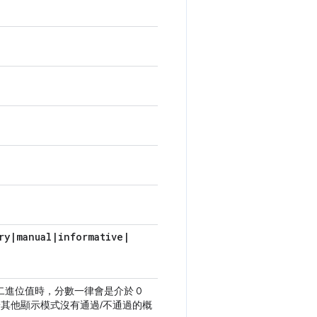
ry
|
manual
|
informative
|
二進位值時，分數一律會是介於 0
)。由於其他顯示模式沒有通過/不通過的概