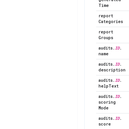
Time
report
Categories
report
Groups
audits
.
ID
.
name
audits
.
ID
.
description
audits
.
ID
.
help
Text
audits
.
ID
.
scoring
Mode
audits
.
ID
.
score