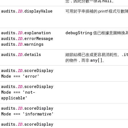
null
念，因此分數一律為
。
audits
.
ID
.
display
Value
可用於字串插補的 printf 樣式引數
audits
.
ID
.
explanation
debug
String
值已根據意圖轉換
audits
.
ID
.
error
Message
audits
.
ID
.
warnings
audits
.
ID
.
details
.
i
細節結構已改成更容易消耗性。
any[]
的物件，而非
。
audits
.
ID
.
score
Display
Mode === 'error'
audits
.
ID
.
score
Display
Mode === 'not-
applicable'
audits
.
ID
.
score
Display
Mode === 'informative'
audits
.
ID
.
score
Display