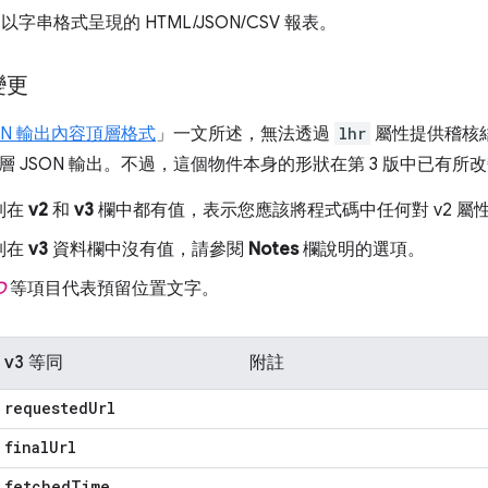
以字串格式呈現的 HTML/JSON/CSV 報表。
變更
ON 輸出內容頂層格式
」一文所述，無法透過
lhr
屬性提供稽核結
層 JSON 輸出。不過，這個物件本身的形狀在第 3 版中已有
列在
v2
和
v3
欄中都有值，表示您應該將程式碼中任何對 v2 屬性
列在
v3
資料欄中沒有值，請參閱
Notes
欄說明的選項。
D
等項目代表預留位置文字。
v3 等同
附註
requested
Url
final
Url
fetched
Time