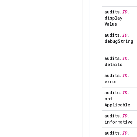
audits
.
ID
.
display
Value
audits
.
ID
.
debug
String
audits
.
ID
.
details
audits
.
ID
.
error
audits
.
ID
.
not
Applicable
audits
.
ID
.
informative
audits
.
ID
.