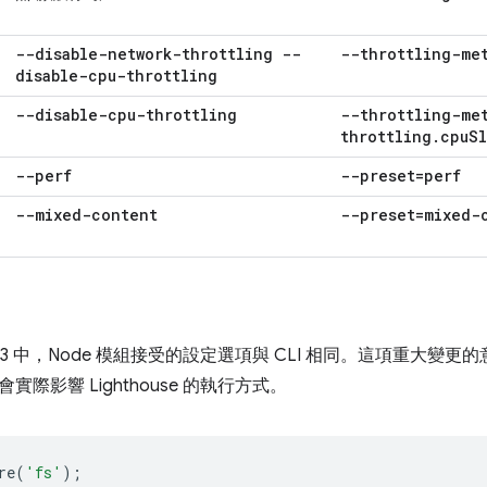
--disable-network-throttling --
--throttling-me
disable-cpu-throttling
--disable-cpu-throttling
--throttling-me
throttling
.
cpu
S
--perf
--preset=perf
--mixed-content
--preset=mixed-
use v3 中，Node 模組接受的設定選項與 CLI 相同。這項重大變
際影響 Lighthouse 的執行方式。
re
(
'fs'
);