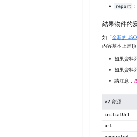
report
：
結果物件的
如「
全新的 JS
內容基本上是頂
如果資料
如果資料
請注意，
I
v2 資源
initial
Url
url
generated