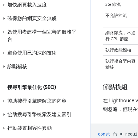
3G 節流
加快網頁載入速度
不允許節流
確保您的網頁安全無虞
為使用者建構一個完善的服務平
網路節流，不進
行 CPU 節流
台
執行效能稽核
避免使用已淘汰的技術
執行複合型內容
診斷稽核
稽核
節點模組
搜尋引擎最佳化 (SEO)
在 Lightho
協助搜尋引擎瞭解您的內容
到忽略，但現在會實
協助搜尋引擎檢索及建立索引
行動裝置相容性異動
const
fs
=
requi