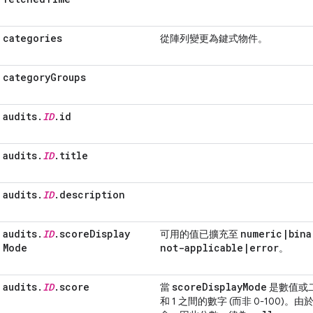
categories
從陣列變更為鍵式物件。
category
Groups
audits
.
ID
.
id
audits
.
ID
.
title
audits
.
ID
.
description
audits
.
ID
.
score
Display
numeric
|
bina
可用的值已擴充至
Mode
not-applicable
|
error
。
audits
.
ID
.
score
score
Display
Mode
當
是數值或
和 1 之間的數字 (而非 0-100