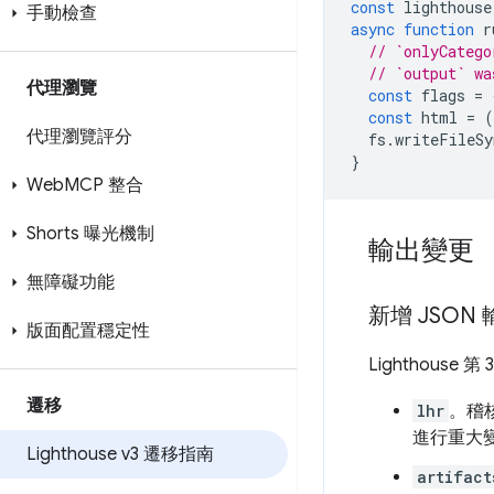
const
lighthouse
手動檢查
async
function
r
// `onlyCatego
// `output` wa
代理瀏覽
const
flags
=
const
html
=
(
代理瀏覽評分
fs
.
writeFileSy
}
Web
MCP 整合
Shorts 曝光機制
輸出變更
無障礙功能
新增 JSON
版面配置穩定性
Lighthous
遷移
lhr
。稽核
進行重大
Lighthouse v3 遷移指南
artifact