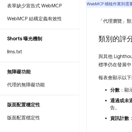
WebMCP 稽核作業則
表單缺少宣告式 Web
MCP
Web
MCP 結構定義有效性
「代理瀏覽」類
類別的評
Shorts 曝光機制
llms
.
txt
與其他 Light
標準仍在發展中
無障礙功能
報表會顯示以下
代理的無障礙功能
分數
：顯
通過或未
版面配置穩定性
告。
版面配置穩定性
資訊計數