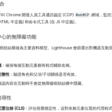
整合
 會呼叫 Chrome 開發人員工具通訊協定 (CDP)
WebMCP
網域，監控
HTML 中定義) 和命令式工具 (在 JS 中定義)。
中心的無障礙功能
樹狀結構做為主要資料模型。Lighthouse 會篩選出對機器互
籤
：確保每個互動元素都有程式輔助名稱。
完整性
：驗證角色和父項/子項關係是否有效。
確認內容在互動時不會從無障礙樹狀結構中隱藏。
搜尋性
位移 (CLS)
：評估視覺穩定性，這對依賴元素位置的代理程