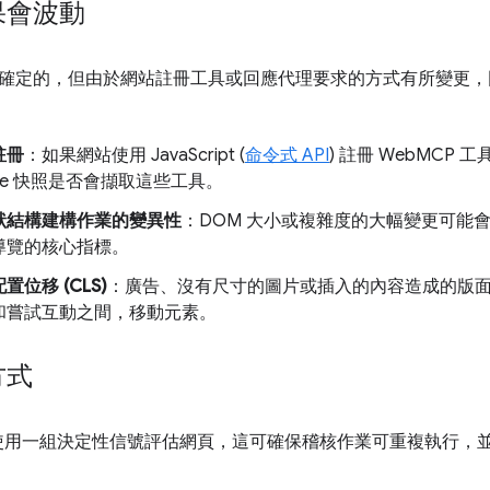
果會波動
確定的，但由於網站註冊工具或回應代理要求的方式有所變更，
註冊
：如果網站使用 JavaScript (
命令式 API
) 註冊 WebMCP
ouse 快照是否會擷取這些工具。
狀結構建構作業的變異性
：DOM 大小或複雜度的大幅變更可能
導覽的核心指標。
位移 (CLS)
：廣告、沒有尺寸的圖片或插入的內容造成的版
和嘗試互動之間，移動元素。
方式
se 會使用一組決定性信號評估網頁，這可確保稽核作業可重複執行，並適