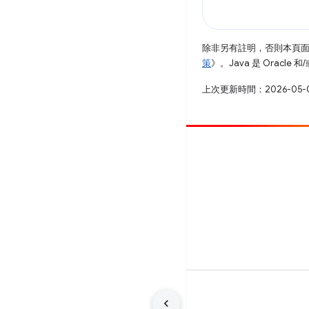
除非另有註明，否則本頁
策
》。Java 是 Oracl
上次更新時間：2026-05-
提供相片
提報錯誤
查看已知問題
條款
隱私權
Manage cookies