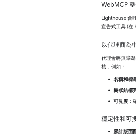
Web
MCP 
Lighthouse
宣告式工具 (在 
以代理商為
代理會將無障礙
核，例如：
名稱和標
樹狀結構
可見度
：
穩定性和可
累計版面配置