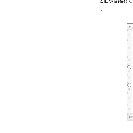
と曲線は離れて
す。