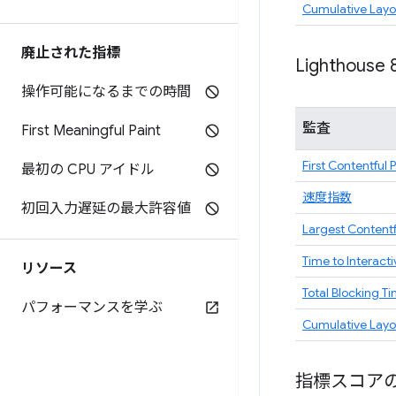
Cumulative Layou
廃止された指標
Lighthouse 
操作可能になるまでの時間
監査
First Meaningful Paint
First Contentful 
最初の CPU アイドル
速度指数
初回入力遅延の最大許容値
Largest Contentf
Time to Interacti
リソース
Total Blocking T
パフォーマンスを学ぶ
Cumulative Layou
指標スコア