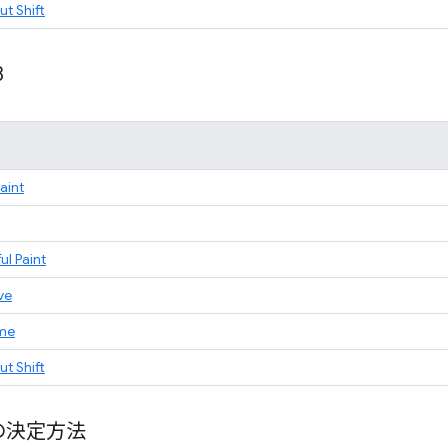
t Shift
8
Paint
ul Paint
ve
ime
t Shift
の決定方法