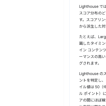
Lighthou
スコア分布のど
す。スコアリン
から派生した対
たとえば、Larg
識したタイミン
イン コンテン
ーマンスの高いサ
グされます。
Lighthous
ントを特定し、
イル値は 50（
ル ポイント）に
アの間にほぼ線