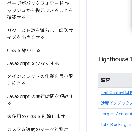
ページがバックフォワード キ
ャッシュから復元できることを
確認する
リクエスト数を減らし、転送サ
イズを小さくする
CSS を縮小する
Lighthouse 
Java
Script を少なくする
メインスレッドの作業を最小限
監査
に抑える
First Contentful 
Java
Script の実行時間を短縮す
速度インデック
る
Largest Contentf
未使用の CSS を削除します
Total Blocking T
カスタム速度のマークと測定