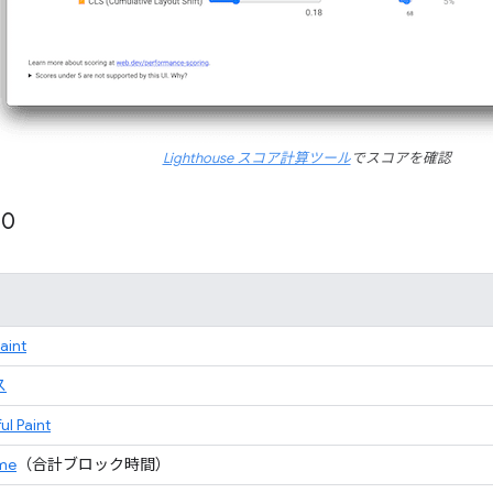
Lighthouse スコア計算ツール
でスコアを確認
10
Paint
ス
ul Paint
ime
（合計ブロック時間）