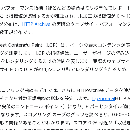
se ではパフォーマンス指標（ほとんどの場合はミリ秒単位でレポート）が
こで指標値が該当するかが確認され、未加工の指標値が 0 ～ 1
グ分布は、
HTTP Archive
の実際のウェブサイト パフォーマン
数正規分布です。
est Contentful Paint（LCP）は、ページの最大コンテ
グを測定します。LCP の指標値は、ユーザーがページの読み
ツをレンダリングするまでの時間を表します。実際のウェブサイ
イトでは LCP が約 1,220 ミリ秒でレンダリングされるため
e のスコアリング曲線モデルでは、さらに HTTPArchive データ
そこから対数正規曲線の形状を設定します。
log-normal
HTTP
中央値のコントロール ポイント）になり、8 パーセンタイル値は 
なります。スコアリング カーブのグラフを調べると、0.50～0
形の関係があることがわかります。スコア 0.96 付近が「収