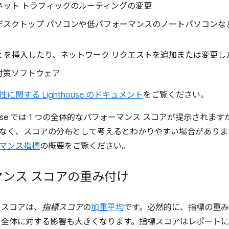
ネット トラフィックのルーティングの変更
デスクトップ パソコンや低パフォーマンスのノートパソコンな
cript を挿入したり、ネットワーク リクエストを追加または変
対策ソフトウェア
性に関する Lighthouse のドキュメント
をご覧ください。
house では 1 つの全体的なパフォーマンス スコアが提示され
なく、スコアの分布として考えるとわかりやすい場合がありま
マンス指標
の概要をご覧ください。
マンス スコアの重み付け
 スコアは、
指標スコア
の
加重平均
です。必然的に、指標の重
ア全体に対する影響も大きくなります。指標スコアはレポート