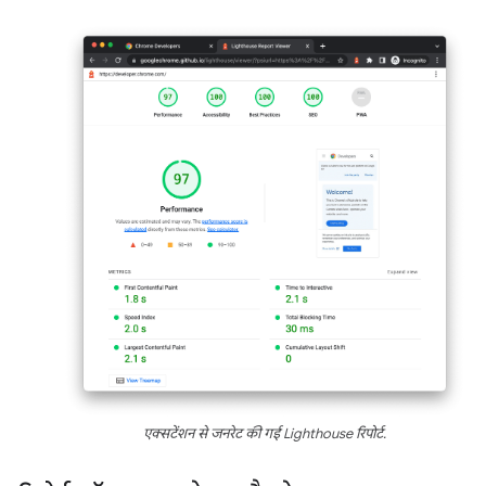
एक्सटेंशन से जनरेट की गई Lighthouse रिपोर्ट.