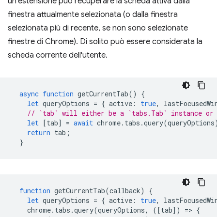
un'estensione può recuperare la scheda attiva dalla
finestra attualmente selezionata (o dalla finestra
selezionata più di recente, se non sono selezionate
finestre di Chrome). Di solito può essere considerata la
scheda corrente dell'utente.
async
function
getCurrentTab
()
{
let
queryOptions
=
{
active
:
true
,
lastFocusedWi
// `tab` will either be a `tabs.Tab` instance or
let
[
tab
]
=
await
chrome
.
tabs
.
query
(
queryOptions
return
tab
;
}
function
getCurrentTab
(
callback
)
{
let
queryOptions
=
{
active
:
true
,
lastFocusedWi
chrome
.
tabs
.
query
(
queryOptions
,
([
tab
])
=
>
{