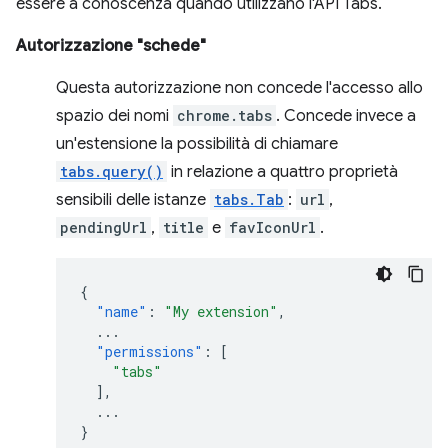
essere a conoscenza quando utilizzano l'API Tabs.
Autorizzazione "schede"
Questa autorizzazione non concede l'accesso allo
spazio dei nomi
chrome.tabs
. Concede invece a
un'estensione la possibilità di chiamare
tabs.query()
in relazione a quattro proprietà
sensibili delle istanze
tabs.Tab
:
url
,
pendingUrl
,
title
e
favIconUrl
.
{
"name"
:
"My extension"
,
...
"permissions"
:
[
"tabs"
],
...
}