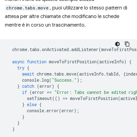
chrome.tabs.move
, puoi utilizzare lo stesso pattern di
attesa per altre chiamate che modificano le schede
mentre è in corso un trascinamento.
chrome
.
tabs
.
onActivated
.
addListener
(
moveToFirstPos
async
function
moveToFirstPosition
(
activeInfo
)
{
try
{
await
chrome
.
tabs
.
move
(
activeInfo
.
tabId
,
{
inde
console
.
log
(
"Success."
);
}
catch
(
error
)
{
if
(
error
==
"Error: Tabs cannot be edited rig
setTimeout
(()
=
>
moveToFirstPosition
(
active
}
else
{
console
.
error
(
error
);
}
}
}