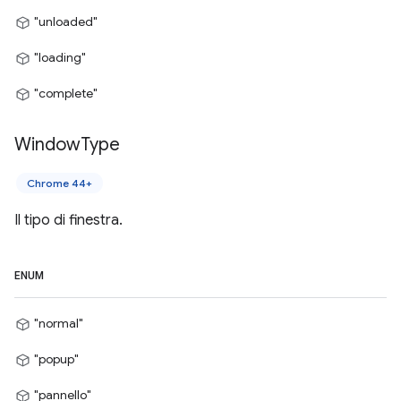
"unloaded"
"loading"
"complete"
Window
Type
Chrome 44+
Il tipo di finestra.
ENUM
"normal"
"popup"
"pannello"