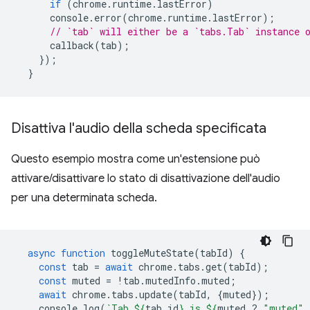
if
(
chrome
.
runtime
.
lastError
)
console
.
error
(
chrome
.
runtime
.
lastError
);
// `tab` will either be a `tabs.Tab` instance 
callback
(
tab
);
});
}
Disattiva l'audio della scheda specificata
Questo esempio mostra come un'estensione può
attivare/disattivare lo stato di disattivazione dell'audio
per una determinata scheda.
async
function
toggleMuteState
(
tabId
)
{
const
tab
=
await
chrome
.
tabs
.
get
(
tabId
);
const
muted
=
!
tab
.
mutedInfo
.
muted
;
await
chrome
.
tabs
.
update
(
tabId
,
{
muted
});
console
.
log
(
`Tab 
${
tab
.
id
}
 is 
${
muted
?
"muted"