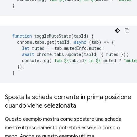
}
function
toggleMuteState
(
tabId
)
{
chrome
.
tabs
.
get
(
tabId
,
async
(
tab
)
=
>
{
let
muted
=
!
tab
.
mutedInfo
.
muted
;
await
chrome
.
tabs
.
update
(
tabId
,
{
muted
});
console
.
log
(
`Tab 
${
tab
.
id
}
 is 
${
muted
?
"mute
});
}
Sposta la scheda corrente in prima posizione
quando viene selezionata
Questo esempio mostra come spostare una scheda
mentre il trascinamento potrebbe essere in corso o
meno. Anche se questo esempio utilizza