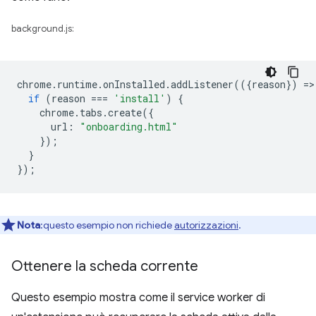
background.js:
chrome
.
runtime
.
onInstalled
.
addListener
(({
reason
})
=
>
if
(
reason
===
'install'
)
{
chrome
.
tabs
.
create
({
url
:
"onboarding.html"
});
}
});
Nota
:questo esempio non richiede
autorizzazioni
.
Ottenere la scheda corrente
Questo esempio mostra come il service worker di