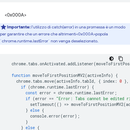
<0x000A>
Importante:
l'utilizzo di catch(error) in una promessa è un modo
per garantire che un errore che altrimenti<0x000A>popola
`chrome.runtime.lastError` non venga deselezionato.
chrome
.
tabs
.
onActivated
.
addListener
(
moveToFirstPos
function
moveToFirstPositionMV2
(
activeInfo
)
{
chrome
.
tabs
.
move
(
activeInfo
.
tabId
,
{
index
:
0
},
if
(
chrome
.
runtime
.
lastError
)
{
const
error
=
chrome
.
runtime
.
lastError
;
if
(
error
==
"Error: Tabs cannot be edited r
setTimeout
(()
=
>
moveToFirstPositionMV2
(
a
}
else
{
console
.
error
(
error
);
}
}
else
{