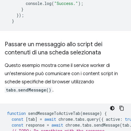
console
.
log
(
"Success."
);
}
});
}
Passare un messaggio allo script dei
contenuti di una scheda selezionata
Questo esempio mostra come il service worker di
un'estensione può comunicare con i content script in
schede specifiche del browser utilizzando
tabs.sendMessage()
.
function
sendMessageToActiveTab
(
message
)
{
const
[
tab
]
=
await
chrome
.
tabs
.
query
({
active
:
tr
const
response
=
await
chrome
.
tabs
.
sendMessage
(
tab
// TODO: Do something with the response.