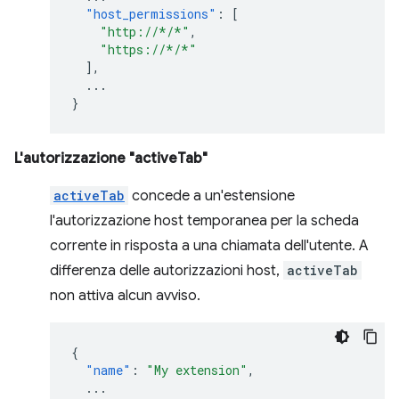
"host_permissions"
:
[
"http://*/*"
,
"https://*/*"
],
...
}
L'autorizzazione "activeTab"
activeTab
concede a un'estensione
l'autorizzazione host temporanea per la scheda
corrente in risposta a una chiamata dell'utente. A
differenza delle autorizzazioni host,
activeTab
non attiva alcun avviso.
{
"name"
:
"My extension"
,
...