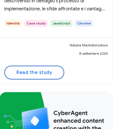
descrivendo in dettaglio il processo di
implementazione, le sfide affrontate e i vantaggi
per i suoi utenti e partner.
Identità
Case study
JavaScript
Chrome
Natalia Markoborodova
8 settembre 2025
Read the study