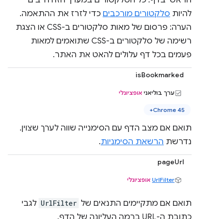
הראשי בדף. כל הסלקטורים במערך הזה חייבים
להיות
סלקטורים מורכבים
כדי לזרז את ההתאמה.
הערה: פרסום של מאות סלקטורים ב-CSS או הצגת
רשימה של סלקטורים ב-CSS שתואמים למאות
פעמים בכל דף עלולים להאט את האתר.
isBookmarked
ערך בוליאני
אופציונלי
Chrome 45+
תואם אם מצב הדף עם הסימנייה שווה לערך שצוין.
נדרשת
הרשאת הסימניות
.
pageUrl
UrlFilter
אופציונלי
תואם אם מתקיימים התנאים של
UrlFilter
לגבי
כתובת ה-URL ברמה העליונה של הדף.