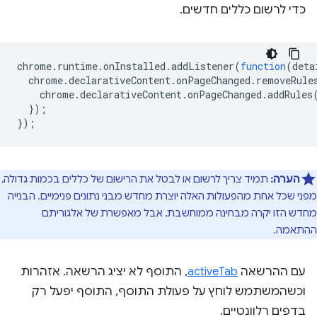
כדי לרשום כללים חדשים.
chrome
.
runtime
.
onInstalled
.
addListener
(
function
(
deta
chrome
.
declarativeContent
.
onPageChanged
.
removeRule
chrome
.
declarativeContent
.
onPageChanged
.
addRules
});
});
הערה:
תמיד צריך לרשום או לבטל את הרישום של כללים בכמות גדולה,
מפני שכל אחת מהפעולות האלה יוצרת מחדש מבני נתונים פנימיים. הבנייה
מחדש הזו יקרה מבחינה ממוחשבת, אבל מאפשרת של אלגוריתם
ההתאמה.
עם ההרשאה
activeTab
, התוסף לא יציג הרשאה. אזהרות
וכשהמשתמש לוחץ על פעולת התוסף, התוסף יפעל רק
בדפים רלוונטיים.