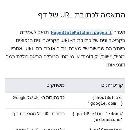
התאמה לכתובת URL של דף
הערך
PageStateMatcher.pageurl
תואם לעמידה
בקריטריונים של כתובת ה-URL. הקריטריונים הנפוצים
ביותר הם שרשור של מארח, נתיב או כתובת URL, ואחריו
'מכיל', 'שווה', 'קידומת' או סיומת. הטבלה הבאה כוללת כמה
דוגמאות:
קריטריונים
משחקים
{ host
Suffix:
כל כתובות ה-URL של Google
'google
.
com' }
{ path
Prefix: '
/
docs
/
כתובות URL של מסמכי תוסף
extensions'
}
{ url
Contains: