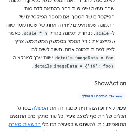
מייצג סמל להגדרה. אם הסמל מצוין כמילון, התמונה
שבה נעשה שימוש תיבחר בהתאם לדחיסות
הפיקסלים של המסך. אם מספר הפיקסלים של
התמונה שמתאימים ליחידה אחת של שטח מסך שווה
ל-
scale
, נבחרת תמונה בגודל
scale * n
, כאשר
n
מייצג את גודל הסמל בממשק המשתמש. צריך
לציין לפחות תמונה אחת. חשוב לשים לב:
details.imageData = foo
שוות ערך לפונקציה
.
details.imageData = {'16': foo}
Show
Action
Chrome מגרסה 97 ואילך
פעולת אירוע הצהרתית שמגדירה את
הפעולה
בסרגל
הכלים של התוסף למצב פעיל, כל עוד מתקיימים התנאים
התואמים. ניתן להשתמש בפעולה הזו בלי
הרשאות מארח
.