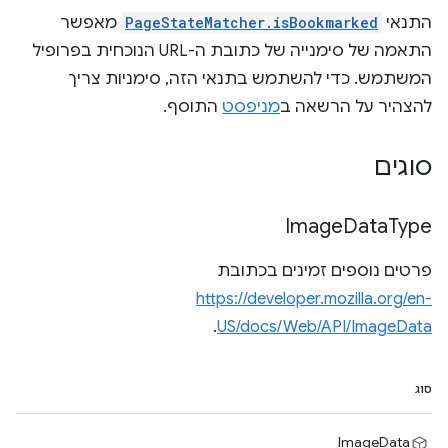
התנאי
PageStateMatcher.isBookmarked
מאפשר
התאמה של סימנייה של כתובת ה-URL הנוכחית בפרופיל
המשתמש. כדי להשתמש בתנאי הזה, סימניות צריך
להצהיר על הרשאה ב
מניפסט
התוסף.
סוגים
Image
Data
Type
פרטים נוספים זמינים בכתובת
https://developer.mozilla.org/en-
.
US/docs/Web/API/ImageData
סוג
ImageData