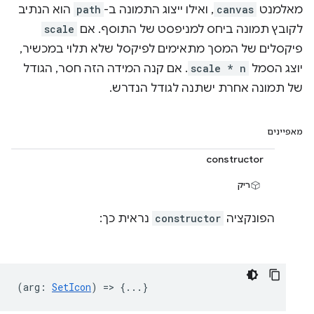
מאלמנט
canvas
, ואילו ייצוג התמונה ב-
path
הוא הנתיב
לקובץ תמונה ביחס למניפסט של התוסף. אם
scale
פיקסלים של המסך מתאימים לפיקסל שלא תלוי במכשיר,
יוצג הסמל
scale * n
. אם קנה המידה הזה חסר, הגודל
של תמונה אחרת ישתנה לגודל הנדרש.
מאפיינים
constructor
ריק
הפונקציה
constructor
נראית כך:
(
arg
:
SetIcon
) => {...}