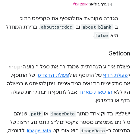
ערך בוליאני
אופציונלי
הגדרה שקובעת אם להוסיף את סקריפט התוכן
ב-
about:blank
וב-
about:srcdoc
. ברירת המחדל
היא
false
.
Set
Icon
פעולת אירוע הצהרתית שמגדירה את סמל ריבוע ה-n-dip
ל
פעולת הדף
של התוסף או ל
פעולת הדפדפן
של התוסף,
אם מתקיימים התנאים המתאימים. ניתן להשתמש בפעולה
הזו ללא
הרשאות מארח
, אבל לתוסף חייבת להיות פעולה
בדף או בדפדפן.
יש לציין בדיוק אחד מתוך
imageData
או
path
. שניהם
מילונים שממפים מספר פיקסלים לייצוג תמונה. הייצוג של
התמונה ב-
imageData
הוא אובייקט
ImageData
. לדוגמה,