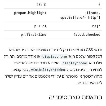
div p
a
p>span
.
highlight
iframe
.
special[src^='http']
p + ol
ns
|
*
p
::
first-line
#abcd:checked
תנאי CSS מתאימים רק לרכיבים מוצגים: אם רכיב שתואם
לסלקטור שלכם הוא
display:none
או אחד מרכיבי ההורה
שלו הוא
display:none
, הוא לא גורם לתנאי להתאים
לבחירה. רכיבים מסוג
visibility:hidden
, ממוקמים
מחוץ למסך או מוסתרים על ידי אלמנטים אחרים עדיין יכולה
להתאים לתנאי.
התאמת מצב סימנייה