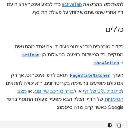
להשתמש בהרשאה
activeTab
כדי לבצע אינטראקציה עם
דף אחרי שהמשתמש לוחץ על פעולת התוסף.
כללים
כללים מורכבים מתנאים ומפעולות. אם אחד מהתנאים
מתקיים, כל הפעולות בוצעה. הפעולות הן
setIcon
ו-
showAction
.
הערך
PageStateMatcher
תואם לדפי אינטרנט, אך רק
אם כולם מופיעים ברשימה בקריטריונים. היא יכולה להתאים
ל
כתובת URL של דף
או ל
בורר מורכב של css
. או
מצב
הסימניות
של הדף. הכלל הבא מפעיל פעולת התוסף בדפי
Google כאשר קיים שדה סיסמה: