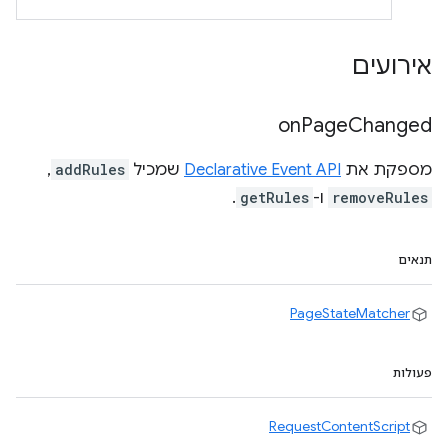
אירועים
on
Page
Changed
מספקת את
Declarative Event API
שמכיל
addRules
,
removeRules
ו-
getRules
.
תנאים
PageStateMatcher
פעולות
RequestContentScript