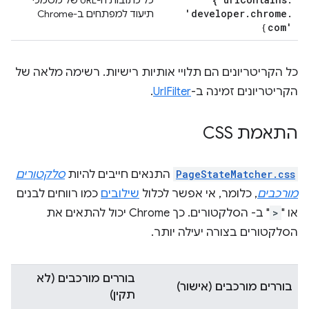
כל כתובות ה-URL של מסמכי
'developer
.
chrome
.
תיעוד למפתחים ב-Chrome
com'
}
כל הקריטריונים הם תלויי אותיות רישיות. רשימה מלאה של
הקריטריונים זמינה ב-
UrlFilter
.
התאמת CSS
PageStateMatcher.css
התנאים חייבים להיות
סלקטורים
מורכבים
, כלומר, אי אפשר לכלול
שילובים
כמו רווחים לבנים
או "
>
" ב- הסלקטורים. כך Chrome יכול להתאים את
הסלקטורים בצורה יעילה יותר.
בוררים מורכבים (לא
בוררים מורכבים (אישור)
תקין)