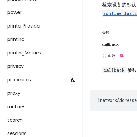
检索设备的默认
power
runtime.lastE
printer
Provider
参数
printing
callback
printing
Metrics
函数
可选
privacy
callback
参数
processes
proxy
(
networkAddresse
runtime
search
sessions