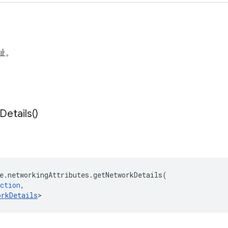
地址。
Details(
)
e
.
networkingAttributes
.
getNetworkDetails
(
ction
,
orkDetails
>