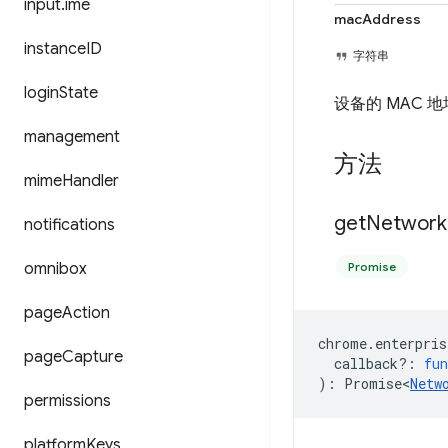
input
.
ime
macAddress
instance
ID
字符串
login
State
设备的 MAC 
management
方法
mime
Handler
get
Network
notifications
omnibox
Promise
page
Action
chrome
.
enterpris
page
Capture
callback?
:
fun
)
:
Promise<
Netw
permissions
platform
Keys