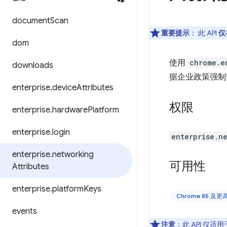
document
Scan
重要提示
： 此 API
仅
dom
使用
chrome.e
downloads
据企业政策强制
enterprise
.
device
Attributes
权限
enterprise
.
hardware
Platform
enterprise
.
login
enterprise.n
enterprise
.
networking
可用性
Attributes
enterprise
.
platform
Keys
Chrome 85 及
events
注意
：此 API 仅适用