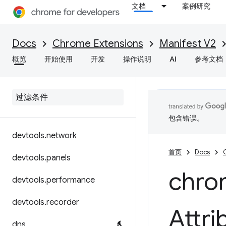
debugger
文档
案例研究
declarativeContent
Docs
Chrome Extensions
Manifest V2
declarativeNetRequest
概览
开始使用
开发
操作说明
AI
参考文档
declarative
Web
Request
desktop
Capture
devtools
.
inspected
Window
包含错误。
devtools
.
network
首页
Docs
devtools
.
panels
chro
devtools
.
performance
devtools
.
recorder
Attri
dns