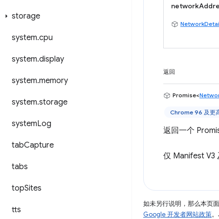
networkAddr
storage
NetworkDetai
system
.
cpu
system
.
display
返回
system
.
memory
Promise<
Networ
system
.
storage
Chrome 96 及
system
Log
返回一个 Prom
tab
Capture
仅 Manifes
tabs
top
Sites
如未另行说明，那么本页
tts
Google 开发者网站政策
。