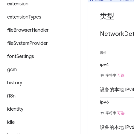
extension
类型
extension
Types
file
Browser
Handler
Network
Det
file
System
Provider
属性
font
Settings
ipv4
gcm
字符串
可选
history
设备的本地 IP
i18n
ipv6
identity
字符串
可选
idle
设备的本地 IP