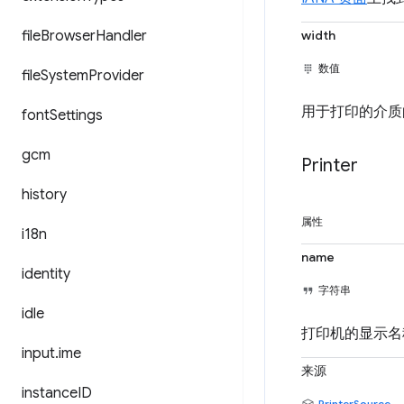
file
Browser
Handler
width
数值
file
System
Provider
用于打印的介质
font
Settings
gcm
Printer
history
属性
i18n
name
identity
字符串
idle
打印机的显示名
input
.
ime
来源
instance
ID
PrinterSource