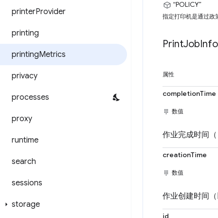
“POLICY”
printer
Provider
指定打印机是通过政
printing
Print
Job
Info
printing
Metrics
privacy
属性
completionTime
processes
数值
proxy
作业完成时间（自
runtime
creationTime
search
数值
sessions
作业创建时间（以
storage
id