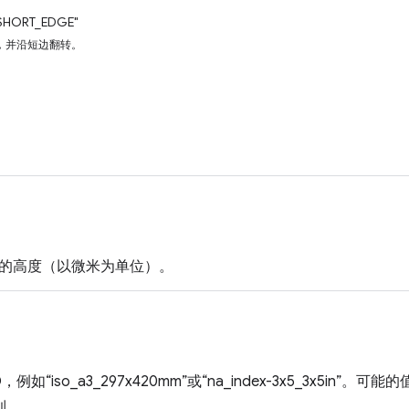
SHORT_EDGE"
，并沿短边翻转。
的高度（以微米为单位）。
例如“iso_a3_297x420mm”或“na_index-3x5_3x5in”。可能
到。