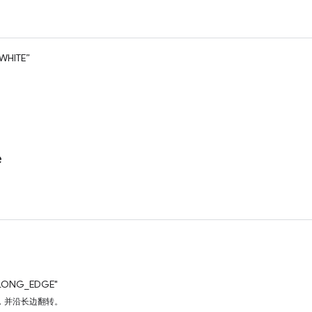
WHITE”
。
。
e
。
LONG_EDGE"
，并沿长边翻转。