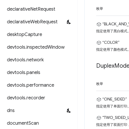
declarative
Net
Request
枚举
declarative
Web
Request
“BLACK_AND_
指定使用了黑白模式
desktop
Capture
“COLOR”
devtools
.
inspected
Window
指定使用了颜色模式
devtools
.
network
Duplex
Mod
devtools
.
panels
枚举
devtools
.
performance
devtools
.
recorder
“ONE_SIDED”
指定使用了单面打印
dns
"TWO_SIDED_
document
Scan
指定使用了双面打印