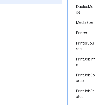
DuplexMo
de
MediaSize
Printer
PrinterSou
rce
PrintJobInf
o
PrintJobSo
urce
PrintJobSt
atus