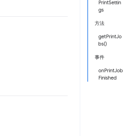
PrintSettin
gs
方法
getPrintJo
bs()
事件
onPrintJob
Finished