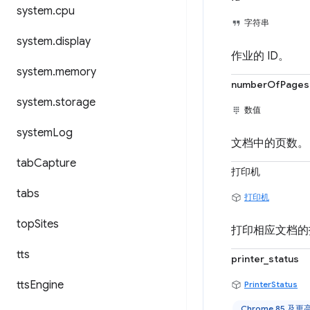
system
.
cpu
字符串
system
.
display
作业的 ID。
system
.
memory
numberOfPages
system
.
storage
数值
system
Log
文档中的页数。
tab
Capture
打印机
tabs
打印机
top
Sites
打印相应文档的
tts
printer_status
tts
Engine
PrinterStatus
Chrome 85 及