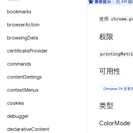
重要提示
： 此 API
仅
bookmarks
使用
chrome.p
browser
Action
权限
browsing
Data
certificate
Provider
printingMetr
commands
可用性
content
Settings
Chrome 79 及
context
Menus
cookies
类型
debugger
Color
Mode
declarative
Content