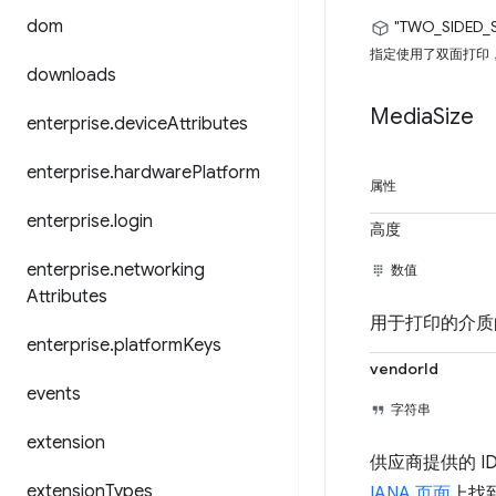
dom
"TWO_SIDED_
指定使用了双面打印
downloads
Media
Size
enterprise
.
device
Attributes
enterprise
.
hardware
Platform
属性
enterprise
.
login
高度
enterprise
.
networking
数值
Attributes
用于打印的介质
enterprise
.
platform
Keys
vendorId
events
字符串
extension
供应商提供的 ID，
extension
Types
IANA 页面
上找