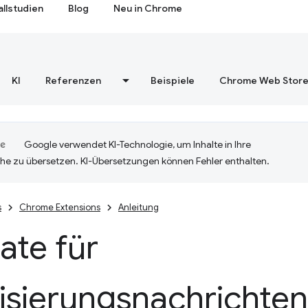
allstudien
Blog
Neu in Chrome
KI
Referenzen
Beispiele
Chrome Web Stor
Google verwendet KI-Technologie, um Inhalte in Ihre
he zu übersetzen. KI-Übersetzungen können Fehler enthalten.
s
Chrome Extensions
Anleitung
ate für
isierungsnachrichten