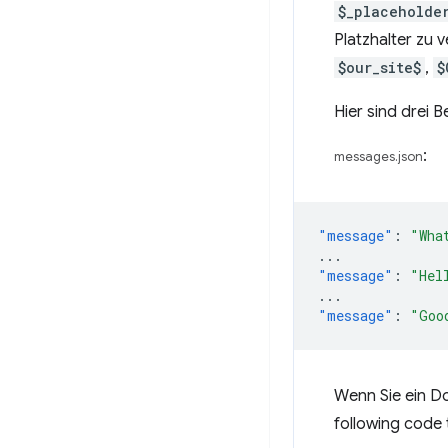
$_placeholde
Platzhalter zu 
$our_site$
,
$
Hier sind drei 
:
messages.json
"message"
:
"Wha
...
"message"
:
"Hel
...
"message"
:
"Goo
Wenn Sie ein Do
following code