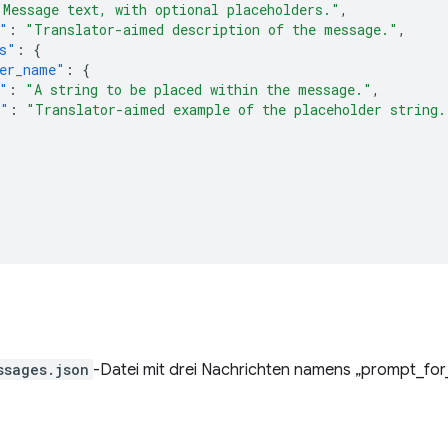
"Message text, with optional placeholders."
,
"
:
"Translator-aimed description of the message."
,
s"
:
{
er_name"
:
{
"
:
"A string to be placed within the message."
,
e"
:
"Translator-aimed example of the placeholder string.
ssages.json
-Datei mit drei Nachrichten namens „prompt_for_