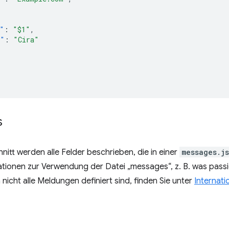
"
:
"$1"
,
e"
:
"Cira"
s
nitt werden alle Felder beschrieben, die in einer
messages.j
tionen zur Verwendung der Datei „messages“, z. B. was passie
icht alle Meldungen definiert sind, finden Sie unter
Internati