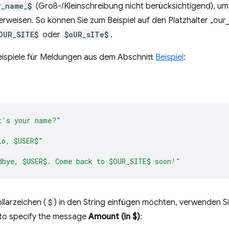
r_name_$
(Groß-/Kleinschreibung nicht berücksichtigend), um
verweisen. So können Sie zum Beispiel auf den Platzhalter „our_
OUR_SITE$
oder
$oUR_sITe$
.
Beispiele für Meldungen aus dem Abschnitt
Beispiel
:
t's your name?"
lo, $USER$"
dbye, $USER$. Come back to $OUR_SITE$ soon!"
llarzeichen (
$
) in den String einfügen möchten, verwenden S
 to specify the message
Amount (in $)
: