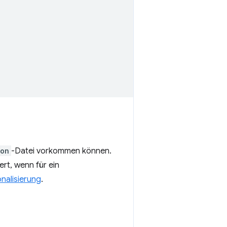
son
-Datei vorkommen können.
rt, wenn für ein
onalisierung
.