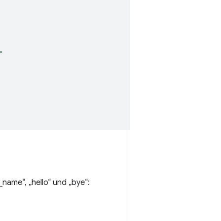
"
name“, „hello“ und „bye“: