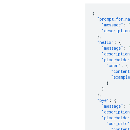
{
"prompt_for_n
"message"
:
"description
},
"hello"
:
{
"message"
:
"description
"placeholder
"user"
:
{
"content
"exampl
}
}
},
"bye"
:
{
"message"
:
"description
"placeholder
"our_site"
"content