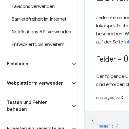
Favicons verwenden
Jede internatio
Barrierefreiheit im Internet
lokalspezifisch
Notifications API verwenden
beschrieben. We
auf der Seite
In
Entwicklertools erweitern
Felder – Ü
Einbinden
Der folgende Co
Webplattform verwenden
sind erforderlic
:
messages.json
Testen und Fehler
beheben
{
"name"
:
{
Erweiterung bereitstellen