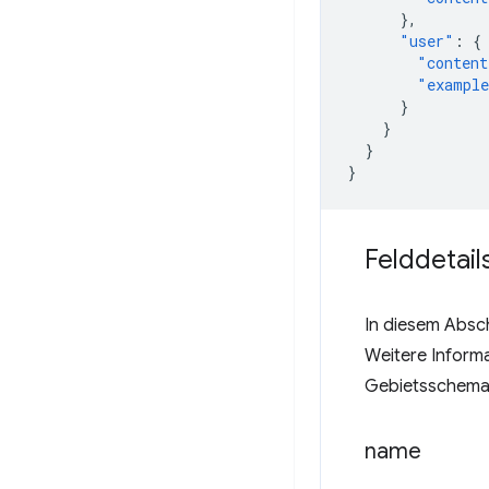
},
"user"
:
{
"content
"exampl
}
}
}
}
Felddetail
In diesem Absch
Weitere Informa
Gebietsschema n
name