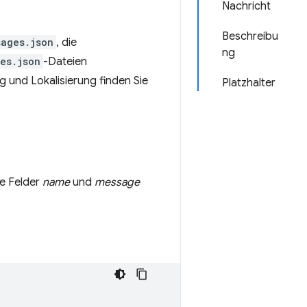
Nachricht
Beschreibu
sages.json
, die
ng
es.json
-Dateien
g und Lokalisierung finden Sie
Platzhalter
ie Felder
name
und
message