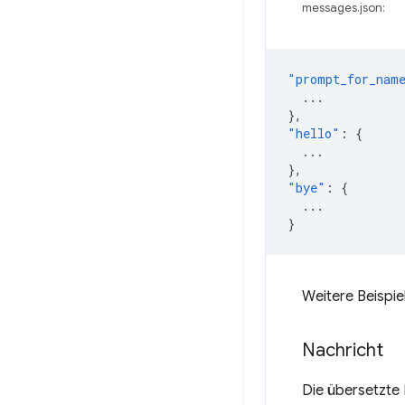
messages.json:
"prompt_for_nam
...
},
"hello"
:
{
...
},
"bye"
:
{
...
}
Weitere Beispie
Nachricht
Die übersetzte 