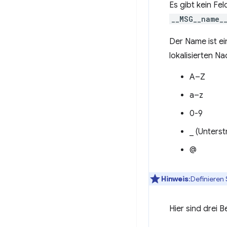
Es gibt kein Fe
__MSG__name_
Der Name ist ei
lokalisierten N
A–Z
a–z
0-9
_ (Unterst
@
Hinweis
:Definieren
Hier sind drei 