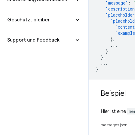
"message"
:
"description
"placeholder
Geschützt bleiben
"placehold
"content
"exampl
},
Support und Feedback
...
}
},
...
}
Beispiel
Hier ist eine
me
:
messages.json