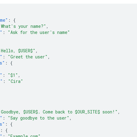
ame"
:
{
"What's your name?"
,
"
:
"Ask for the user's name"
"Hello, $USER$"
,
"
:
"Greet the user"
,
s"
:
{
"
:
"$1"
,
e"
:
"Cira"
"Goodbye, $USER$. Come back to $OUR_SITE$ soon!"
,
"
:
"Say goodbye to the user"
,
s"
:
{
:
{
"
:
"Example.com"
,