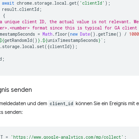
await
chrome
.
storage
.
local
.
get
(
'clientId'
);
result
.
clientId
;
)
{
a unique client ID, the actual value is not relevant. We
er>.<number> format since this is typical for GA client
mestampSeconds
=
Math
.
floor
(
new
Date
().
getTime
()
/
1000
${
getRandomId
()
}
.
${
unixTimestampSeconds
}
`
;
.
storage
.
local
.
set
({
clientId
});
d
;
gnis senden
nmeldedaten und dem
client_id
können Sie ein Ereignis mit 
cs senden:
NT
=
'https://www.google-analytics.com/mp/collect'
;