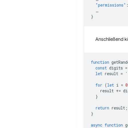
"permissions"
…
}
Anschließend k
function
getRand
const
digits
=
let
result
=
'
for
(
let
i
=
0
result
+=
di
}
return
result
;
}
async
function
g