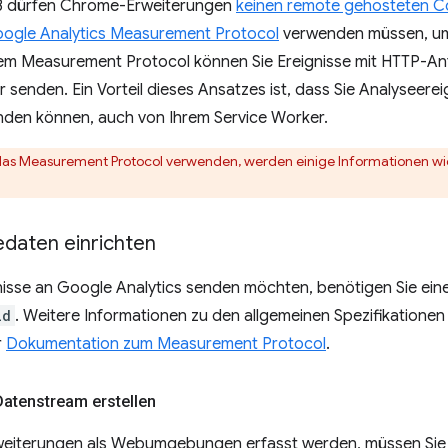
V3 dürfen Chrome-Erweiterungen
keinen remote gehosteten C
ogle Analytics Measurement Protocol
verwenden müssen, um 
dem Measurement Protocol können Sie Ereignisse mit HTTP-An
 senden. Ein Vorteil dieses Ansatzes ist, dass Sie Analyseereig
nden können, auch von Ihrem Service Worker.
das Measurement Protocol verwenden, werden einige Informationen wie 
daten einrichten
nisse an Google Analytics senden möchten, benötigen Sie ein
id
. Weitere Informationen zu den allgemeinen Spezifikation
r
Dokumentation zum Measurement Protocol
.
Datenstream erstellen
iterungen als Webumgebungen erfasst werden, müssen Sie in