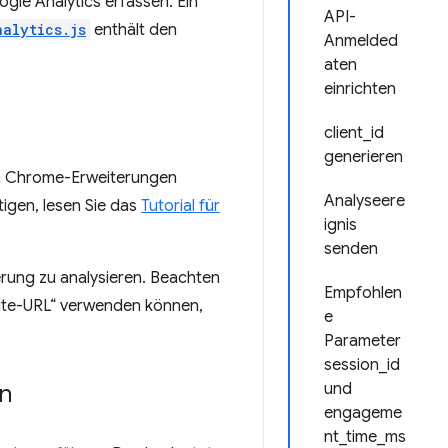
ogle Analytics erfassen. Ein
API-
nalytics.js
enthält den
Anmelded
aten
einrichten
client_id
generieren
on Chrome-Erweiterungen
Analyseere
igen, lesen Sie das
Tutorial für
ignis
senden
erung zu analysieren. Beachten
Empfohlen
bsite-URL“ verwenden können,
e
Parameter
session_id
n
und
engageme
nt_time_ms