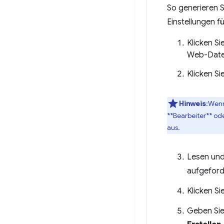
So generieren S
Einstellungen f
Klicken Si
Web-Date
Klicken Si
Hinweis
:Wenn
**Bearbeiter** od
aus.
Lesen und
aufgeford
Klicken Si
Geben Sie 