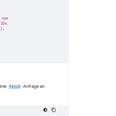
 use
 IDs.
);
einer
fetch
-Anfrage an