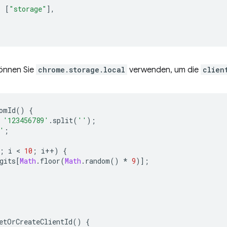
:
[
"storage"
],
önnen Sie
chrome.storage.local
verwenden, um die
clien
omId
()
{
'123456789'
.
split
(
''
);
'
;
;
i
 < 
10
;
i
++
)
{
gits
[
Math
.
floor
(
Math
.
random
()
*
9
)];
etOrCreateClientId
()
{