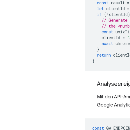
const
result
=
let
clientId
=
if
(
!
clientId
// Generate 
// the <numb
const
unixTi
clientId
=
`
await
chrome
}
return
clientI
}
Analyseerei
Mit den API-A
Google Analyti
const
GA_ENDPOI