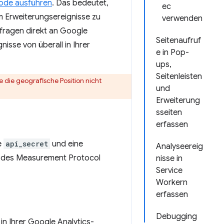
ode ausführen
. Das bedeutet,
ec
Erweiterungsereignisse zu
verwenden
fragen direkt an Google
Seitenaufruf
nisse von überall in Ihrer
e in Pop-
ups,
Seitenleisten
die geografische Position nicht
und
Erweiterung
sseiten
erfassen
e
api_secret
und eine
Analyseereig
en des Measurement Protocol
nisse in
Service
Workern
erfassen
Debugging
 Ihrer Google Analytics-