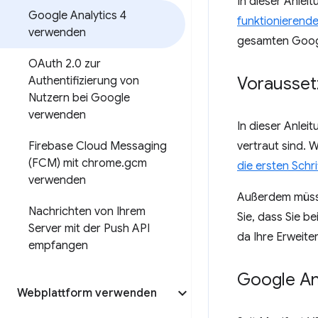
In dieser Anlei
Google Analytics 4
funktionierende
verwenden
gesamten Goog
OAuth 2
.
0 zur
Vorausse
Authentifizierung von
Nutzern bei Google
verwenden
In dieser Anle
Firebase Cloud Messaging
vertraut sind. 
(FCM) mit chrome
.
gcm
die ersten Schri
verwenden
Außerdem müss
Nachrichten von Ihrem
Sie, dass Sie b
Server mit der Push API
da Ihre Erweite
empfangen
Google An
Webplattform verwenden