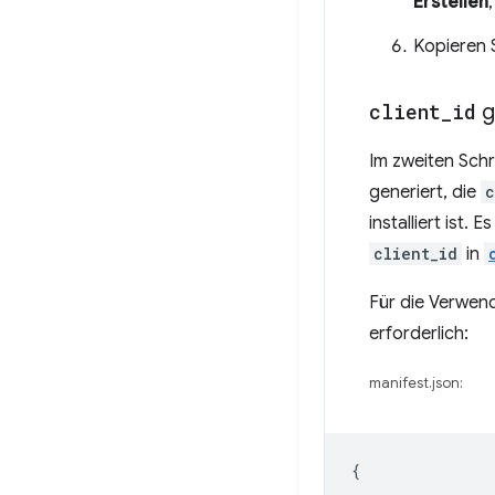
Erstellen
Kopieren 
client
_
id
g
Im zweiten Schr
generiert, die
c
installiert ist. 
client_id
in
Für die Verwe
erforderlich:
manifest.json:
{
…