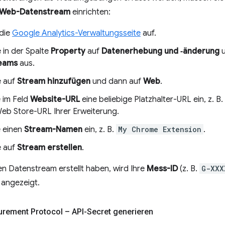
Web-Datenstream
einrichten:
 die
Google Analytics-Verwaltungsseite
auf.
e in der Spalte
Property
auf
Datenerhebung und ‑änderung
u
eams
aus.
e auf
Stream hinzufügen
und dann auf
Web
.
 im Feld
Website-URL
eine beliebige Platzhalter-URL ein, z. B.
b Store-URL Ihrer Erweiterung.
 einen
Stream-Namen
ein, z. B.
My Chrome Extension
.
e auf
Stream erstellen
.
n Datenstream erstellt haben, wird Ihre
Mess-ID
(z. B.
G-XXX
 angezeigt.
surement Protocol – API-Secret generieren