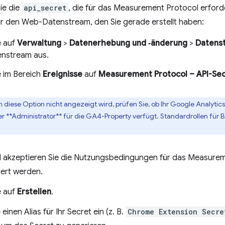
ie die
api_secret
, die für das Measurement Protocol erforder
ür den Web-Datenstream, den Sie gerade erstellt haben:
e auf
Verwaltung
>
Datenerhebung und ‑änderung
>
Datens
nstream aus.
e im Bereich
Ereignisse
auf
Measurement Protocol – API-Se
 diese Option nicht angezeigt wird, prüfen Sie, ob Ihr Google Analyti
er **Administrator** für die GA4-Property verfügt. Standardrollen für 
 akzeptieren Sie die Nutzungsbedingungen für das Measuremen
ert werden.
e auf
Erstellen
.
einen Alias für Ihr Secret ein (z. B.
Chrome Extension Secre