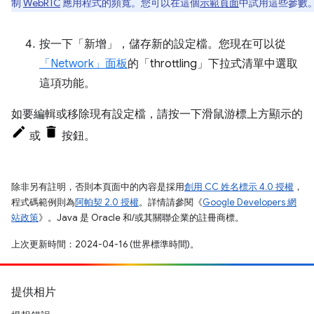
制
WebRTC
應用程式的頻寬。您可以在這個
示範頁面
中試用這些參數
按一下「新增」
，儲存新的設定檔。您現在可以從
「Network」
面板
的「throttling」下拉式清單中選取
這項功能。
如要編輯或移除現有設定檔，請按一下滑鼠游標上方顯示的
或
按鈕。
除非另有註明，否則本頁面中的內容是採用
創用 CC 姓名標示 4.0 授權
，
程式碼範例則為
阿帕契 2.0 授權
。詳情請參閱《
Google Developers 網
站政策
》。Java 是 Oracle 和/或其關聯企業的註冊商標。
上次更新時間：2024-04-16 (世界標準時間)。
提供相片