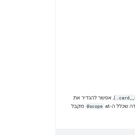
.card__
), אפשר להגדיר את
כלל ה-at ‏
@scope
מקבל