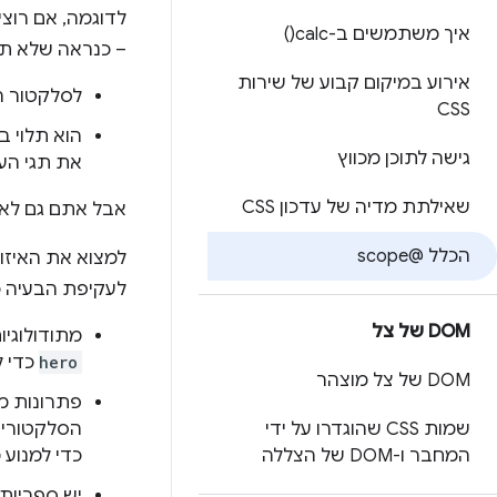
לדוגמה, אם רוצי
איך משתמשים ב
-calc(
)
– כנראה שלא תר
אירוע במיקום קבוע של שירות
לסלקטור ה
CSS
גישה לתוכן מכווץ
את תגי העיצ
שאילתת מדיה של עדכון CSS
אבל אתם גם לא 
הכלל @scope
למצוא את האיזון
לעקיפת הבעיה כ
DOM של צל
מתודולוגיות כמו BEM קובעות שצריך להגד
hero
כדי ל
DOM של צל מוצהר
פתרונות מבוססי-pt
שמות CSS שהוגדרו על ידי
הסלקטורים 
המחבר ו-DOM של הצללה
כדי למנוע 
יש ספריות