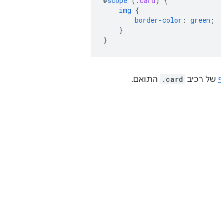
@
scope
(
.
card
)
{
img
{
border-color
:
green
;
}
}
של רכיב
.card
התואם.