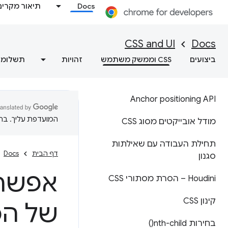
Docs
תיאור מקרים
CSS and UI
Docs
ביצועים
CSS וממשק משתמש
זהויות
תשלומי
Anchor positioning API
המועדפת עליך. בתרג
מודל אובייקטים מסוג CSS
תחילת העבודה עם שאילתות
דף הבית
Docs
סגנון
אפשר 
Houdini – הסרת מסתורי CSS
קינון CSS
בחירות
nth-child(
)