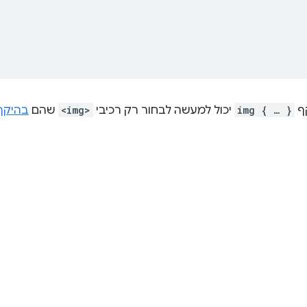
קף
img { … }
יכול למעשה לבחור רק רכיבי
<img>
שהם
בהיקף