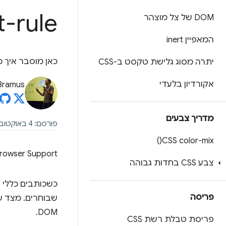
t-rule
DOM של צל מוצהר
המאפיין inert
כאן מוסבר איך משתמשים ב-@scope כדי לבחו
יתרה מסוג גלישת טקסט ב-CSS
אקורדיון בלעדי
Bramus
מדריך צבעים
פורסם: 4 באוקטובר 2023
)
CSS
color-mix(
rowser Support
צבע CSS בחדות גבוהה
כשכותבים כללי ב
פריסה
שבוחרים. מצד שנ
DOM.
פריסת טבלת רשת CSS