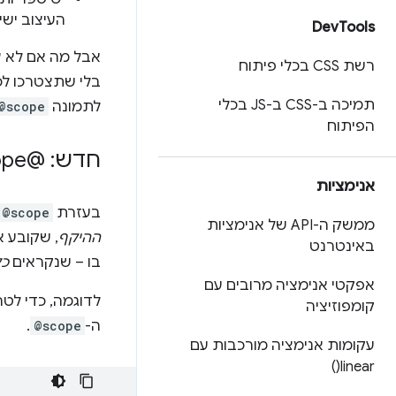
העיצוב ישי
Dev
Tools
רשת CSS בכלי פיתוח
תמיכה ב-CSS ב-JS בכלי
לתמונה
@scope
הפיתוח
חדש: @scope
אנימציות
בעזרת
@scope
ממשק ה-API של אנימציות
ההיקף
, שקובע א
באינטרנט
בו – שנקראים
כל
אפקטי אנימציה מרובים עם
לדוגמה, כדי לט
קומפוזיציה
ה-
@scope
.
עקומות אנימציה מורכבות עם
)
linear(