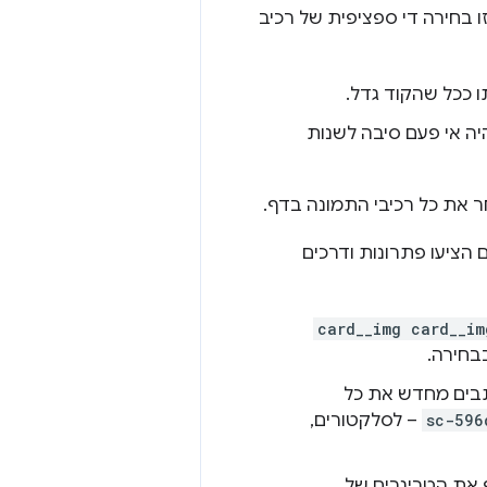
ו בחירה די ספציפית של רכיב
ו ככל שהקוד גדל.
 אם תהיה אי פעם סיבה לשנות
ר את כל רכיבי התמונה בדף.
 הציעו פתרונות ודרכים
card__img card__im
בחירה.
בים מחדש את כל
sc-596
– לסלקטורים,
 את הטריגרים של