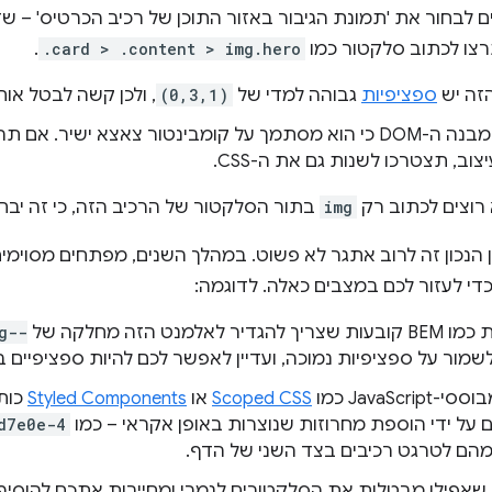
ם לבחור את 'תמונת הגיבור באזור התוכן של רכיב הכרטיס' – שז
צו לכתוב סלקטור כמו
.card > .content > img.hero
.
זה יש
ספציפיות
גבוהה למדי של
(0,3,1)
, ולכן קשה לבטל אות
הוא תלוי במבנה ה-DOM כי הוא מסתמך על קומבינטור צאצא ישיר.
וב, תצטרכו לשנות גם את ה-CSS.
רוצים לכתוב רק
img
בתור הסלקטור של הרכיב הזה, כי זה יבח
 הנכון זה לרוב אתגר לא פשוט. במהלך השנים, מפתחים מסוימים
די לעזור לכם במצבים כאלה. לדוגמה:
יר לאלמנט הזה מחלקה של
g--
שמור על ספציפיות נמוכה, ועדיין לאפשר לכם להיות ספציפיים ב
JavaScri כמו
Scoped CSS
או
Styled Components
כות
על ידי הוספת מחרוזות שנוצרות באופן אקראי – כמו
d7e0e-4
מהם לטרגט רכיבים בצד השני של הדף.
 שאפילו מבטלות את הסלקטורים לגמרי ומחייבות אתכם להוסיף