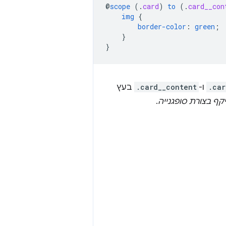
@
scope
(
.
card
)
to
(
.
card__con
img
{
border-color
:
green
;
}
}
.car
ו-
.card__content
בעץ
קף בצורת סופגנייה
.