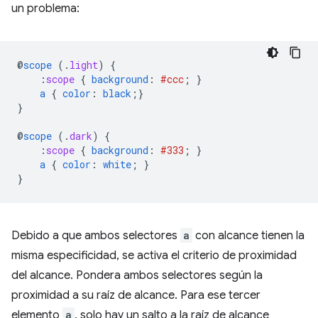
un problema:
@
scope
(
.
light
)
{
:
scope
{
background
:
#ccc
;
}
a
{
color
:
black
;}
}
@
scope
(
.
dark
)
{
:
scope
{
background
:
#333
;
}
a
{
color
:
white
;
}
}
Debido a que ambos selectores
a
con alcance tienen la
misma especificidad, se activa el criterio de proximidad
del alcance. Pondera ambos selectores según la
proximidad a su raíz de alcance. Para ese tercer
elemento
a
, solo hay un salto a la raíz de alcance