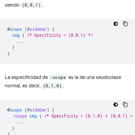
siendo
(0,0,1)
.
@
scope
(
#
sidebar
)
{
img
{
/* Specificity = (0,0,1) */
...
}
}
La especificidad de
:scope
es la de una seudoclase
normal, es decir,
(0,1,0)
.
@
scope
(
#
sidebar
)
{
:
scope
img
{
/* Specificity = (0,1,0) + (0,0,1) =
...
}
}