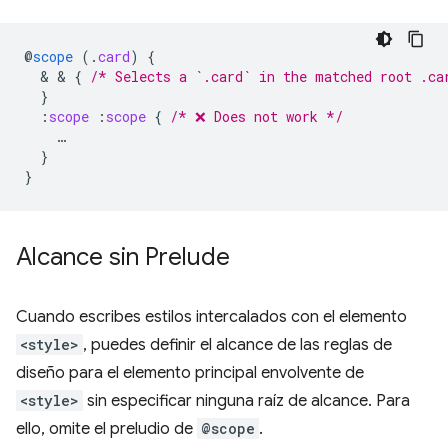
@
scope
(
.
card
)
{
  & & 
{
/* Selects a `.card` in the matched root .ca
}
:
scope
:
scope
{
/* ❌ Does not work */
…
}
}
Alcance sin Prelude
Cuando escribes estilos intercalados con el elemento
<style>
, puedes definir el alcance de las reglas de
diseño para el elemento principal envolvente de
<style>
sin especificar ninguna raíz de alcance. Para
ello, omite el preludio de
@scope
.