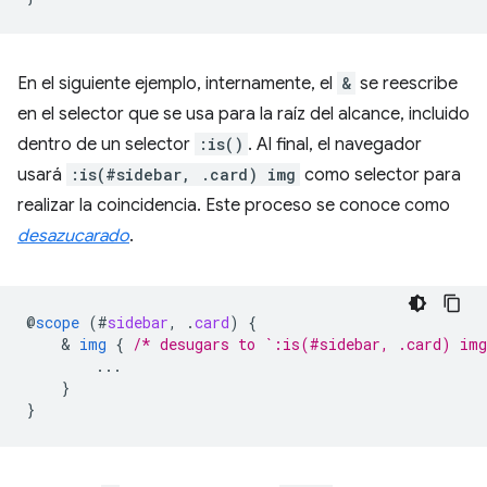
En el siguiente ejemplo, internamente, el
&
se reescribe
en el selector que se usa para la raíz del alcance, incluido
dentro de un selector
:is()
. Al final, el navegador
usará
:is(#sidebar, .card) img
como selector para
realizar la coincidencia. Este proceso se conoce como
desazucarado
.
@
scope
(
#
sidebar
,
.
card
)
{
    & 
img
{
/* desugars to `:is(#sidebar, .card) im
...
}
}