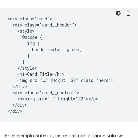
<div class="card">

  <div class="card__header">

    <style>

      @scope {

        img {

          border-color: green;

        }

      }

    </style>

    <h1>Card Title</h1>

    <img src="…" height="32" class="hero">

  </div>

  <div class="card__content">

    <p><img src="…" height="32"></p>

  </div>

En el ejemplo anterior, las reglas con alcance solo se