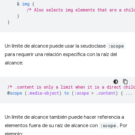
    & 
img
{
/* Also selects img elements that are a chil
}
}
Un límite de alcance puede usar la seudoclase
:scope
para requerir una relación específica con la raíz del
alcance:
/* .content is only a limit when it is a direct chil
@
scope
(
.
media-object
)
to
(
:
scope
 > 
.
content
)
{
...
Un límite de alcance también puede hacer referencia a
elementos fuera de su raíz de alcance con
:scope
. Por
ejemplo: