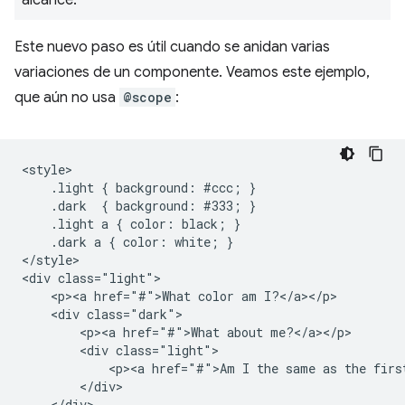
alcance.
Este nuevo paso es útil cuando se anidan varias
variaciones de un componente. Veamos este ejemplo,
que aún no usa
@scope
:
<style>

    .light { background: #ccc; }

    .dark  { background: #333; }

    .light a { color: black; }

    .dark a { color: white; }

</style>

<div class="light">

    <p><a href="#">What color am I?</a></p>

    <div class="dark">

        <p><a href="#">What about me?</a></p>

        <div class="light">

            <p><a href="#">Am I the same as the first
        </div>

    </div>
