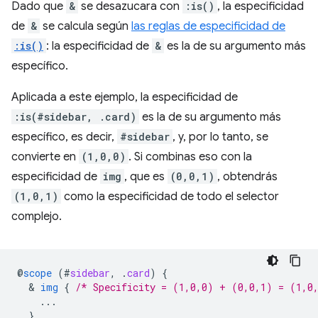
Dado que
&
se desazucara con
:is()
, la especificidad
de
&
se calcula según
las reglas de especificidad de
:is()
: la especificidad de
&
es la de su argumento más
específico.
Aplicada a este ejemplo, la especificidad de
:is(#sidebar, .card)
es la de su argumento más
específico, es decir,
#sidebar
, y, por lo tanto, se
convierte en
(1,0,0)
. Si combinas eso con la
especificidad de
img
, que es
(0,0,1)
, obtendrás
(1,0,1)
como la especificidad de todo el selector
complejo.
@
scope
(
#
sidebar
,
.
card
)
{
  & 
img
{
/* Specificity = (1,0,0) + (0,0,1) = (1,0
...
}