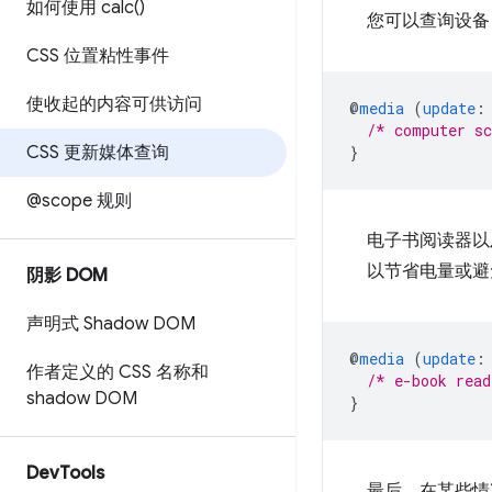
如何使用
calc(
)
您可以查询设备
CSS 位置粘性事件
使收起的内容可供访问
@
media
(
update
:
/* computer sc
CSS 更新媒体查询
}
@scope 规则
电子书阅读器以
以节省电量或避
阴影 DOM
声明式 Shadow DOM
@
media
(
update
:
作者定义的 CSS 名称和
/* e-book read
shadow DOM
}
Dev
Tools
最后，在某些情