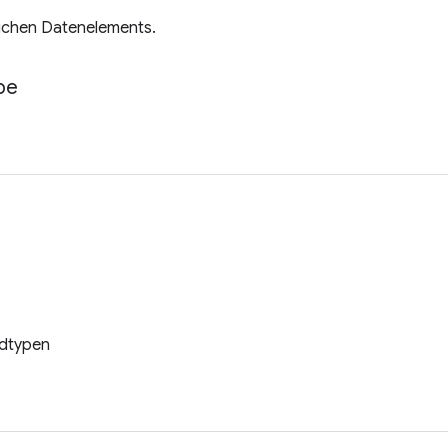
lichen Datenelements.
pe
ldtypen