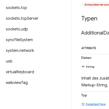
Entwicklerversio
sockets
.
tcp
Typen
sockets
.
tcp
Server
sockets
.
udp
Additional
Da
sync
File
System
ATTRIBUTE
system
.
network
Daten
usb
String
virtual
Keyboard
Inhalt des zus
webview
Tag
Markup-String
Typ
DataItemType