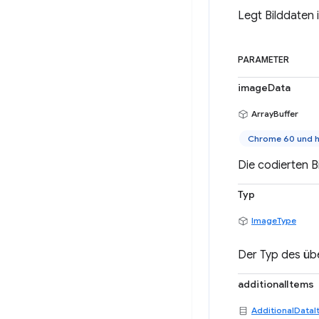
Legt Bilddaten 
PARAMETER
imageData
ArrayBuffer
Chrome 60 und 
Die codierten B
Typ
ImageType
Der Typ des üb
additionalItems
AdditionalDataI