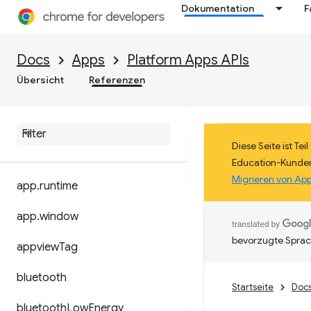
Dokumentation
F
Docs
Apps
Platform Apps APIs
Übersicht
Referenzen
Diese Seite ist Te
Education-Kunden
Migrieren von Ap
app
.
runtime
app
.
window
bevorzugte Sprac
appview
Tag
bluetooth
Startseite
Doc
bluetooth
Low
Energy