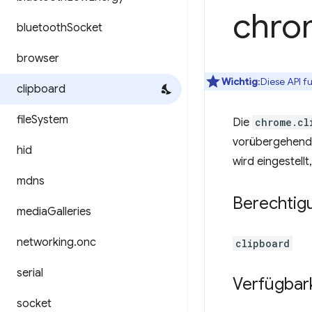
chro
bluetooth
Socket
browser
Wichtig
:Diese API f
clipboard
file
System
Die
chrome.cl
vorübergehende
hid
wird eingestell
mdns
Berechtig
media
Galleries
networking
.
onc
clipboard
serial
Verfügbar
socket