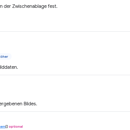
in der Zwischenablage fest.
höher
ilddaten.
ergebenen Bildes.
tem
[]
optional