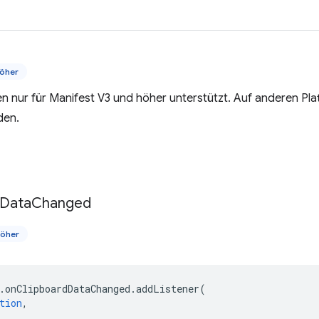
öher
n nur für Manifest V3 und höher unterstützt. Auf anderen Pl
den.
Data
Changed
höher
.
onClipboardDataChanged
.
addListener
(
tion
,