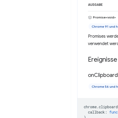
AUSGABE
Promise<void>
Chrome 91 und h
Promises werde
verwendet wer
Ereignisse
on
Clipboard
Chrome 56 und 
chrome
.
clipboard
callback
:
func
)