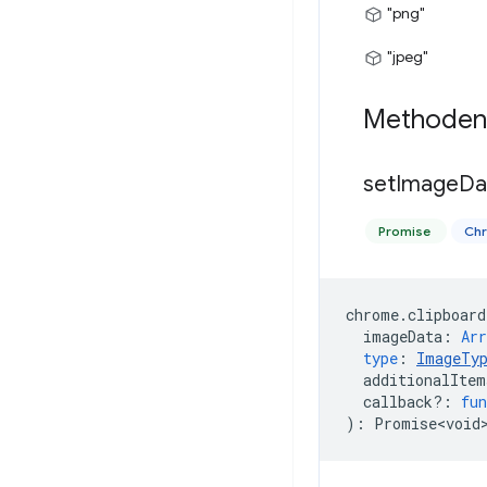
"png"
"jpeg"
Methoden
set
Image
Da
Promise
Ch
chrome
.
clipboard
imageData
:
Arr
type
:
ImageTy
additionalItem
callback?
:
fun
)
:
Promise<void