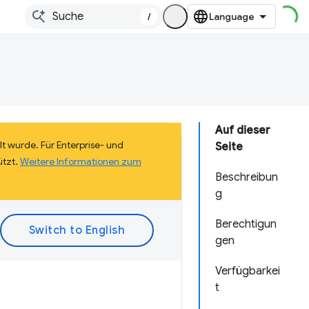
/
Auf dieser
lt wurde. Für Enterprise- und
Seite
ützt.
Weitere Informationen zum
Beschreibun
g
Berechtigun
gen
Verfügbarkei
t