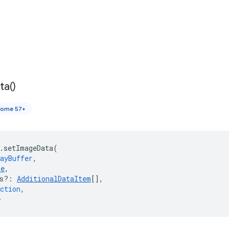
ta(
)
rome 57+
.
setImageData
(
ayBuffer
,
pe
,
s?
:
AdditionalDataItem
[],
ction
,
>