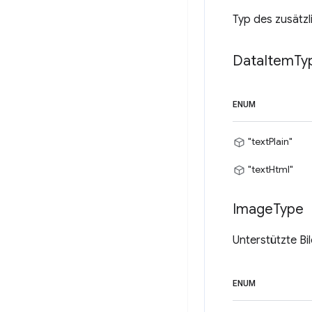
Typ des zusätz
Data
Item
Ty
ENUM
"textPlain"
"textHtml"
Image
Type
Unterstützte Bi
ENUM