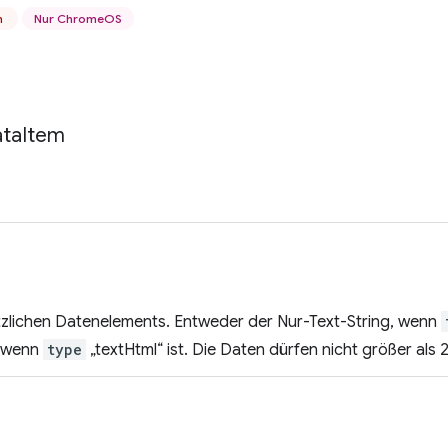
n
Nur ChromeOS
ta
Item
ätzlichen Datenelements. Entweder der Nur-Text-String, wenn
, wenn
type
„textHtml“ ist. Die Daten dürfen nicht größer als 