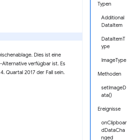
Typen
Additional
DataItem
DataItemT
ype
ischenablage. Dies ist eine
ImageType
ternative verfügbar ist. Es
. Quartal 2017 der Fall sein.
Methoden
setImageD
ata()
Ereignisse
onClipboar
dDataCha
nged