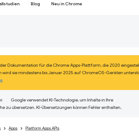
allstudien
Blog
Neu in Chrome
il der Dokumentation für die Chrome Apps-Plattform, die 2020 eingestel
 wird sie mindestens bis Januar 2025 auf ChromeOS-Geräten unterst
ps
Google verwendet KI-Technologie, um Inhalte in Ihre
he zu übersetzen. KI-Übersetzungen können Fehler enthalten.
s
Apps
Platform Apps APIs