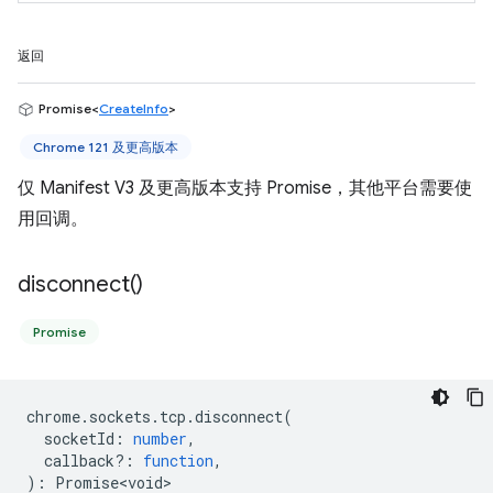
返回
Promise<
CreateInfo
>
Chrome 121 及更高版本
仅 Manifest V3 及更高版本支持 Promise，其他平台需要使
用回调。
disconnect(
)
Promise
chrome
.
sockets
.
tcp
.
disconnect
(
socketId
:
number
,
callback?
:
function
,
)
:
Promise<void>