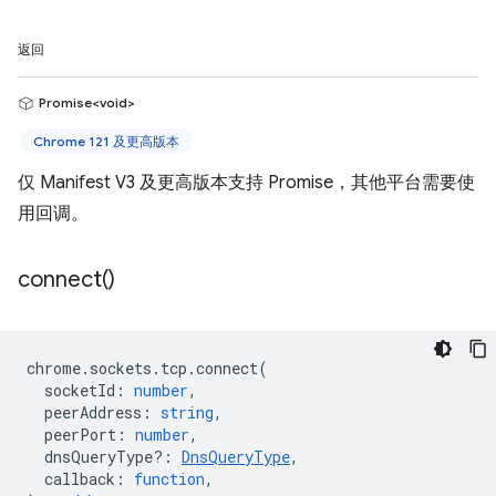
返回
Promise<void>
Chrome 121 及更高版本
仅 Manifest V3 及更高版本支持 Promise，其他平台需要使
用回调。
connect(
)
chrome
.
sockets
.
tcp
.
connect
(
socketId
:
number
,
peerAddress
:
string
,
peerPort
:
number
,
dnsQueryType?
:
DnsQueryType
,
callback
:
function
,