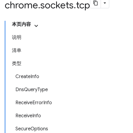
chrome
.
sockets
.
tcp
本页内容
说明
清单
类型
CreateInfo
DnsQueryType
ReceiveErrorInfo
ReceiveInfo
SecureOptions