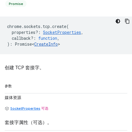
Promise
chrome
.
sockets
.
tcp
.
create
(
properties?
:
SocketProperties
,
callback?
:
function
,
)
:
Promise<
CreateInfo
>
创建 TCP 套接字。
参数
媒体资源
SocketProperties
可选
套接字属性（可选）。