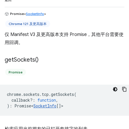
返回
Promise<
SocketInfo
>
Chrome 121 及更高版本
仅 Manifest V3 及更高版本支持 Promise，其他平台需要使
用回调。
get
Sockets(
)
Promise
chrome
.
sockets
.
tcp
.
getSockets
(
callback?
:
function
,
)
:
Promise<
SocketInfo
[]
>