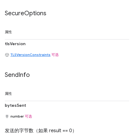
Secure
Options
属性
tlsVersion
TLSVersionConstraints
可选
Send
Info
属性
bytesSent
number
可选
发送的字节数（如果 result == 0）