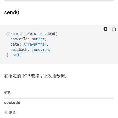
send(
)
chrome
.
sockets
.
tcp
.
send
(
socketId
:
number
,
data
:
ArrayBuffer
,
callback
:
function
,
)
:
void
在给定的 TCP 套接字上发送数据。
参数
socketId
数值