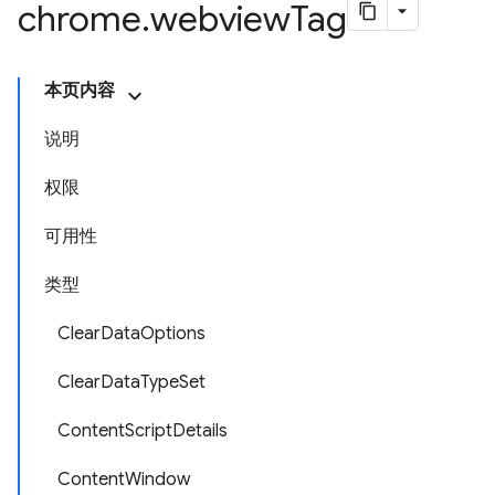
chrome
.
webview
Tag
本页内容
说明
权限
可用性
类型
ClearDataOptions
ClearDataTypeSet
ContentScriptDetails
ContentWindow