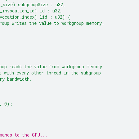
p_size) subgroupSize : u32,
_invocation_id) id : u32,
vocation_index) lid : u32) {
roup writes the value to workgroup memory.
oup reads the value from workgroup memory
e with every other thread in the subgroup
ry bandwidth.
, 0);
mands to the GPU...