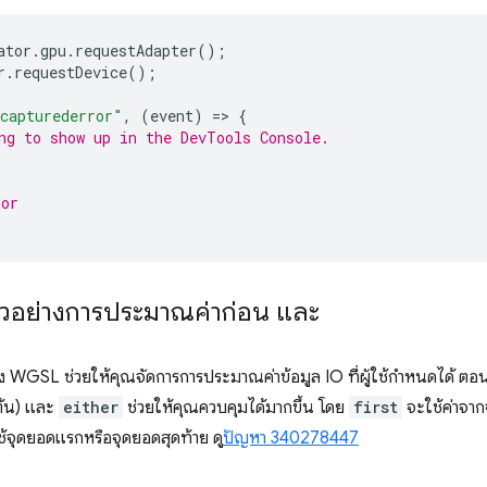
ator
.
gpu
.
requestAdapter
();
r
.
requestDevice
();
capturederror"
,
(
event
)
=
>
{
ng to show up in the DevTools Console.
ror
ัวอย่างการประมาณค่าก่อน และ
 WGSL ช่วยให้คุณจัดการการประมาณค่าข้อมูล IO ที่ผู้ใช้กำหนดได้ ตอนนี
มต้น) และ
either
ช่วยให้คุณควบคุมได้มากขึ้น โดย
first
จะใช้ค่าจา
้จุดยอดแรกหรือจุดยอดสุดท้าย ดู
ปัญหา 340278447