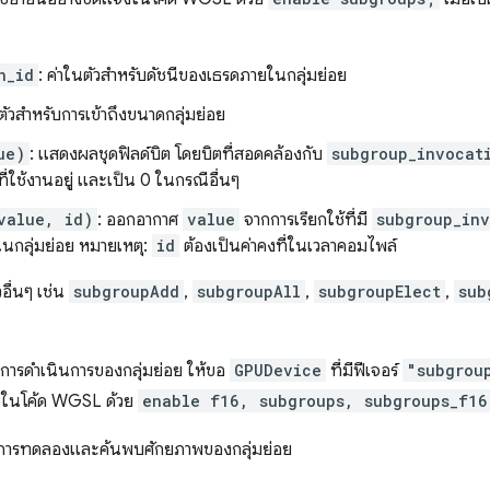
n_id
: ค่าในตัวสำหรับดัชนีของเธรดภายในกลุ่มย่อย
นตัวสำหรับการเข้าถึงขนาดกลุ่มย่อย
ue)
: แสดงผลชุดฟิลด์บิต โดยบิตที่สอดคล้องกับ
subgroup_invocat
ที่ใช้งานอยู่ และเป็น 0 ในกรณีอื่นๆ
value, id)
: ออกอากาศ
value
จากการเรียกใช้ที่มี
subgroup_inv
ในกลุ่มย่อย หมายเหตุ:
id
ต้องเป็นค่าคงที่ในเวลาคอมไพล์
อื่นๆ เช่น
subgroupAdd
,
subgroupAll
,
subgroupElect
,
sub
การดำเนินการของกลุ่มย่อย ให้ขอ
GPUDevice
ที่มีฟีเจอร์
"subgrou
ช้ในโค้ด WGSL ด้วย
enable f16, subgroups, subgroups_f16
นในการทดลองและค้นพบศักยภาพของกลุ่มย่อย