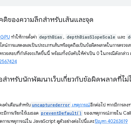
าอคติของความลึกสำหรับเส้นและจุด
ebGPU
ทำให้การตั้งค่า
depthBias
,
depthBiasSlopeScale
และ
d
ไปป์ไลน์การแสดงผลเป็นประเภทเส้นหรือจุดถือเป็นข้อผิดพลาดในการตรว
จสอบที่กำลังจะเกิดขึ้นนี้ พร้อมทั้งบังคับให้ค่าเป็น 0 ในกรณีดังกล่าว
52567424
อสำหรับนักพัฒนาเว็บเกี่ยวกับข้อผิดพลาดที่ไม่
งคำเตือนสำหรับ
uncapturederror
เหตุการณ์
อีกต่อไป หากมีการลงท
ะมีการเรียกใช้เมธอด
preventDefault()
ของเหตุการณ์ภายใน Call
การเหตุการณ์ใน JavaScript ดูตัวอย่างต่อไปนี้และ
ปัญหา 40263619