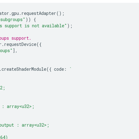
ator
.
gpu
.
requestAdapter
();
"subgroups"
))
{
s support is not available"
);
oups support.
r
.
requestDevice
({
roups"
],
.
createShaderModule
({
code
:
`
32;
 : array<u32>;
output : array<u32>;
(64)