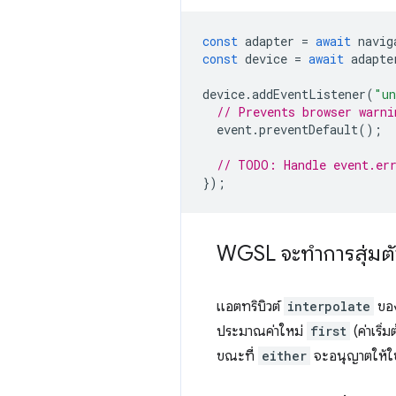
const
adapter
=
await
navig
const
device
=
await
adapte
device
.
addEventListener
(
"un
// Prevents browser warni
event
.
preventDefault
();
// TODO: Handle event.er
});
WGSL จะทำการสุ่มต
แอตทริบิวต์
interpolate
ของ
ประมาณค่าใหม่
first
(ค่าเริ่
ขณะที่
either
จะอนุญาตให้ใช