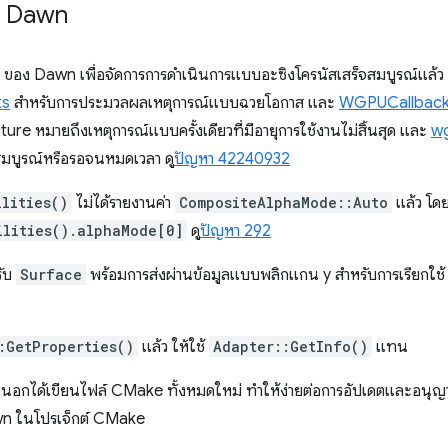
ับ Dawn
อง Dawn เพื่อจัดการการดำเนินการแบบอะซิงโครนัสเสร็จสมบูรณ์แล้ว แ
ts
สำหรับการประมวลผลเหตุการณ์แบบฉวยโอกาส และ
WGPUCallbac
e หมายถึงเหตุการณ์แบบครั้งเดียวที่มีอายุการใช้งานไม่สิ้นสุด และ
w
มบูรณ์หรือรอจนหมดเวลา ดู
ปัญหา 42240932
lities()
ไม่ได้รายงานค่า
CompositeAlphaMode::Auto
แล้ว โดย
ilities().alphaMode[0]
ดู
ปัญหา 292
รับ
Surface
พร้อมการส่งผ่านข้อมูลแบบพลิกแกน y สำหรับการเรียกใช
:GetProperties()
แล้ว ให้ใช้
Adapter::GetInfo()
แทน
ายนอกได้เขียนไฟล์ CMake ทั้งหมดใหม่ ทำให้ง่ายต่อการอัปเดตและอนุญาตใ
wn ในโปรเจ็กต์ CMake