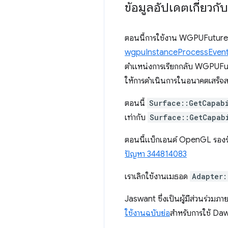
ข้อมูลอัปเดตเกี่ยวก
ตอนนี้การใช้งาน WGPUFuture ข
wgpuInstanceProcessEven
ตำแหน่งการเรียกกลับ WGPUFutur
ให้การดำเนินการในอนาคตเสร็จส
ตอนนี้
Surface::GetCapabi
เท่ากับ
Surface::GetCapab
ตอนนี้แบ็กเอนด์ OpenGL รอง
ปัญหา 344814083
เราเลิกใช้งานเมธอด
Adapter:
Jaswant ซึ่งเป็นผู้มีส่วนร่วมภ
ใช้งานฉบับย่อ
สำหรับการใช้ Da