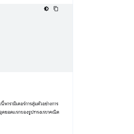
้พารามิเตอร์การสุ่มตัวอย่างการ
กจุดยอดแรกของรูปทรงเรขาคณิต