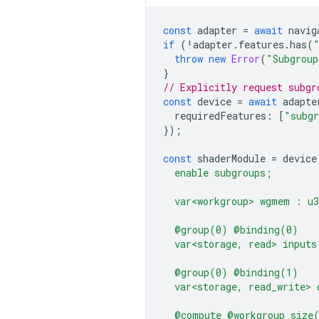
const
adapter
=
await
navig
if
(
!
adapter
.
features
.
has
(
throw
new
Error
(
"Subgroup
}
// Explicitly request subgr
const
device
=
await
adapte
requiredFeatures
:
[
"subg
});
const
shaderModule
=
device
  enable subgroups;
  var<workgroup> wgmem : u
  @group(0) @binding(0)
  var<storage, read> inputs
  @group(0) @binding(1)
  var<storage, read_write> 
  @compute @workgroup_size