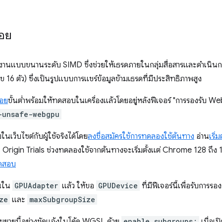
่อย
รทำงานแบบขนานระดับ SIMD ซึ่งช่วยให้เธรดภายในกลุ่มสื่อสารและดำเนินก
6 ตัว) ซึ่งเป็นรูปแบบการแชร์ข้อมูลข้ามเธรดที่มีประสิทธิภาพสูง
่อย
ขั้นต่ำพร้อมให้ทดสอบในเครื่องแล้วโดยอยู่หลังฟีเจอร์ "การรองรับ We
-unsafe-webgpu
นเว็บไซต์กับผู้ใช้จริงได้โดย
ลงชื่อสมัครใช้การทดลองใช้ต้นทาง
อ่าน
เริ่
 Origin Trials ช่วงทดลองใช้จากต้นทางจะเริ่มตั้งแต่ Chrome 128 ถึง 131
ทดสอบ
านใน
GPUAdapter
แล้ว ให้ขอ
GPUDevice
ที่มีฟีเจอร์นี้เพื่อรับกา
ze
และ
maxSubgroupSize
วนขยายนี้อย่างชัดแจ้งในโค้ด WGSL ด้วย
enable subgroups;
เมื่อเป