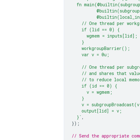
  fn main(@builtin(subgrou
          @builtin(subgroup
          @builtin(local_in
    // One thread per workg
    if (lid == 0) {
      wgmem = inputs[lid];
    }
    workgroupBarrier();
    var v = 0u;
    // One thread per subgr
    // and shares that valu
    // to reduce local memo
    if (id == 0) {
      v = wgmem;
    }
    v = subgroupBroadcast(v
    output[lid] = v;
  }`
,
});
// Send the appropriate com