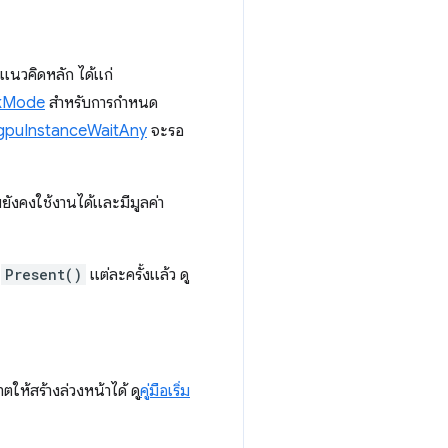
นวคิดหลัก ได้แก่
kMode
สำหรับการกำหนด
gpuInstanceWaitAny
จะรอ
ยังคงใช้งานได้และมีมูลค่า
้
Present()
แต่ละครั้งแล้ว ดู
ห้สร้างล่วงหน้าได้ ดู
คู่มือเริ่ม