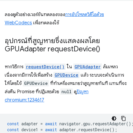
ลองดูตัวอย่างเวอร์ชันทดลองของ
การอัปโหลดวิดีโอด้วย
WebCodecs
เพื่อทดลองใช้
อุปกรณ์ที่สูญหายซึ่งแสดงผลโดย
GPUAdapter
request
Device(
)
หากวิธีการ
requestDevice()
ใน
GPUAdapter
ล้มเหลว
เนื่องจากมีการใช้เพื่อสร้าง
GPUDevice
แล้ว ระบบจะดำเนินการ
ให้โดยใช้
GPUDevice
ที่ทำเครื่องหมายว่าสูญหายทันที แทนที่จะ
ส่งคืน Promise ที่ปฏิเสธด้วย
null
ดู
ปัญหา
chromium:1234617
const
adapter
=
await
navigator
.
gpu
.
requestAdapter
()
const
device1
=
await
adapter
.
requestDevice
();