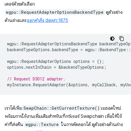
เตอร์ด้วยตัวเลือก
wgpu::RequestAdapterOptionsBackendType
ดูตัวอย่าง
ด้านล่างและ
ออกคำสั่ง dawn:1875
wgpu
::
RequestAdapterOptionsBackendType
backendTypeOp
backendTypeOptions
.
backendType
=
wgpu
::
BackendType
::
wgpu
::
RequestAdapterOptions
options
=
{};
options
.
nextInChain
=
&
backendTypeOptions
;
// Request D3D12 adapter.
myInstance
.
RequestAdapter
(
&
options
,
myCallback
,
myUs
เราได้เพิ่ม
SwapChain::GetCurrentTexture()
เมธอดใหม่
พร้อมการใช้งานเพิ่มเติมสำหรับเท็กซ์เจอร์ Swapchain เพื่อให้ใช้
ค่าที่ส่งคืน
wgpu::Texture
ในการคัดลอกได้ ดูตัวอย่างด้านล่าง