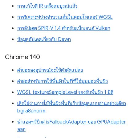
การแก้ไขสี IR เสร็จสมบูรณ์แล้ว
การวิเคราะห์ช่วงจำนวนเต็มในคอมไพเลอร์ WGSL
การอัปเดต SPIR-V 1.4 สำหรับแบ็กเอนด์ Vulkan
ข้อมูลอัปเดตเกี่ยวกับ Dawn
Chrome 140
คำขอของอุปกรณ์จะใช้ตัวดัดแปลง
คำย่อสำหรับการใช้พื้นผิวในที่ที่ใช้มุมมองพื้นผิว
WGSL textureSampleLevel รองรับพื้นผิว 1 มิติ
เลิกใช้งานการใช้พื้นผิวพื้นที่เก็บข้อมูลแบบอ่านอย่างเดียว
bgra8unorm
นำแอตทริบิวต์ isFallbackAdapter ของ GPUAdapter
ออก