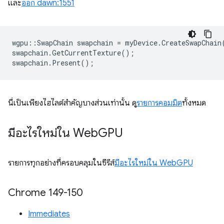
และ
ออก dawn:1551
wgpu
::
SwapChain
swapchain
=
myDevice
.
CreateSwapChain
swapchain
.
GetCurrentTexture
();
swapchain
.
Present
();
นี่เป็นเพียงไฮไลต์สำคัญบางส่วนเท่านั้น ดู
รายการคอมมิต
ทั้งหมด
มีอะไรใหม่ใน Web
GPU
รายการทุกอย่างที่ครอบคลุมในซีรีส์
มีอะไรใหม่ใน WebGPU
Chrome 149-150
Immediates