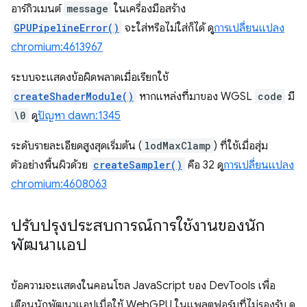
อาร์กิวเมนต์
message
ในเครื่องมือสร้าง
GPUPipelineError()
จะใส่หรือไม่ใส่ก็ได้ ดู
การเปลี่ยนแปลง
chromium:4613967
ระบบจะแสดงข้อผิดพลาดเมื่อเรียกใช้
createShaderModule()
หากแหล่งที่มาของ WGSL
code
มี
\0
ดู
ปัญหา dawn:1345
ระดับรายละเอียดสูงสุดเริ่มต้น (
lodMaxClamp
) ที่ใช้เมื่อสุ่ม
ตัวอย่างพื้นผิวด้วย
createSampler()
คือ 32 ดู
การเปลี่ยนแปลง
chromium:4608063
ปรับปรุงประสบการณ์การใช้งานของนัก
พัฒนาแอป
ข้อความจะแสดงในคอนโซล JavaScript ของ DevTools เพื่อ
เตือนนักพัฒนาแอปเมื่อใช้ WebGPU ในแพลตฟอร์มที่ไม่รองรับ ดู