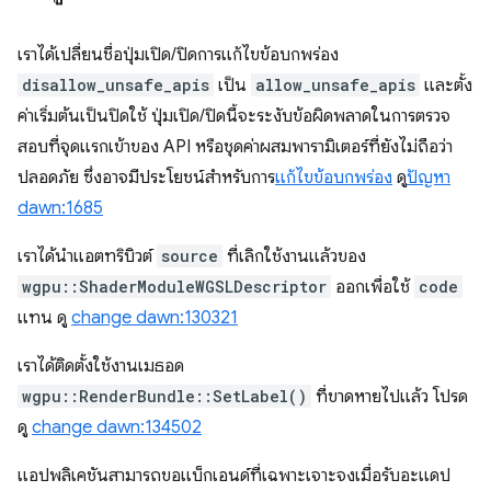
เราได้เปลี่ยนชื่อปุ่มเปิด/ปิดการแก้ไขข้อบกพร่อง
disallow_unsafe_apis
เป็น
allow_unsafe_apis
และตั้ง
ค่าเริ่มต้นเป็นปิดใช้ ปุ่มเปิด/ปิดนี้จะระงับข้อผิดพลาดในการตรวจ
สอบที่จุดแรกเข้าของ API หรือชุดค่าผสมพารามิเตอร์ที่ยังไม่ถือว่า
ปลอดภัย ซึ่งอาจมีประโยชน์สำหรับการ
แก้ไขข้อบกพร่อง
ดู
ปัญหา
dawn:1685
เราได้นำแอตทริบิวต์
source
ที่เลิกใช้งานแล้วของ
wgpu::ShaderModuleWGSLDescriptor
ออกเพื่อใช้
code
แทน ดู
change dawn:130321
เราได้ติดตั้งใช้งานเมธอด
wgpu::RenderBundle::SetLabel()
ที่ขาดหายไปแล้ว โปรด
ดู
change dawn:134502
แอปพลิเคชันสามารถขอแบ็กเอนด์ที่เฉพาะเจาะจงเมื่อรับอะแดป