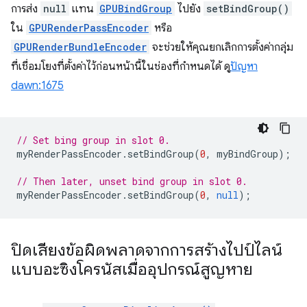
การส่ง
null
แทน
GPUBindGroup
ไปยัง
setBindGroup()
ใน
GPURenderPassEncoder
หรือ
GPURenderBundleEncoder
จะช่วยให้คุณยกเลิกการตั้งค่ากลุ่ม
ที่เชื่อมโยงที่ตั้งค่าไว้ก่อนหน้านี้ในช่องที่กำหนดได้ ดู
ปัญหา
dawn:1675
// Set bing group in slot 0.
myRenderPassEncoder
.
setBindGroup
(
0
,
myBindGroup
);
// Then later, unset bind group in slot 0.
myRenderPassEncoder
.
setBindGroup
(
0
,
null
);
ปิดเสียงข้อผิดพลาดจากการสร้างไปป์ไลน์
แบบอะซิงโครนัสเมื่ออุปกรณ์สูญหาย