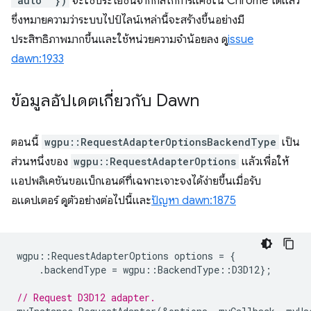
"auto" })
จะใช้ประโยชน์จากกลไกการแคชใน Chrome ได้แล้ว
ซึ่งหมายความว่าระบบไปป์ไลน์เหล่านี้จะสร้างขึ้นอย่างมี
ประสิทธิภาพมากขึ้นและใช้หน่วยความจำน้อยลง ดู
issue
dawn:1933
ข้อมูลอัปเดตเกี่ยวกับ Dawn
ตอนนี้
wgpu::RequestAdapterOptionsBackendType
เป็น
ส่วนหนึ่งของ
wgpu::RequestAdapterOptions
แล้วเพื่อให้
แอปพลิเคชันขอแบ็กเอนด์ที่เฉพาะเจาะจงได้ง่ายขึ้นเมื่อรับ
อแดปเตอร์ ดูตัวอย่างต่อไปนี้และ
ปัญหา dawn:1875
wgpu
::
RequestAdapterOptions
options
=
{
.
backendType
=
wgpu
::
BackendType
::
D3D12
};
// Request D3D12 adapter.