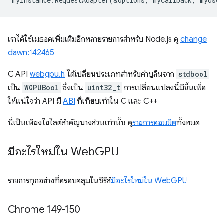
myInstance
.
RequestAdapter
(
&
options
,
myCallback
,
myUs
เราได้ใช้เมธอดเพิ่มเติมอีกหลายรายการสำหรับ Node.js ดู
change
dawn:142465
C API
webgpu.h
ได้เปลี่ยนประเภทสำหรับค่าบูลีนจาก
stdbool
เป็น
WGPUBool
ซึ่งเป็น
uint32_t
การเปลี่ยนแปลงนี้มีขึ้นเพื่อ
ให้แน่ใจว่า API มี
ABI
ที่เทียบเท่าใน C และ C++
นี่เป็นเพียงไฮไลต์สำคัญบางส่วนเท่านั้น ดู
รายการคอมมิต
ทั้งหมด
มีอะไรใหม่ใน Web
GPU
รายการทุกอย่างที่ครอบคลุมในซีรีส์
มีอะไรใหม่ใน WebGPU
Chrome 149-150