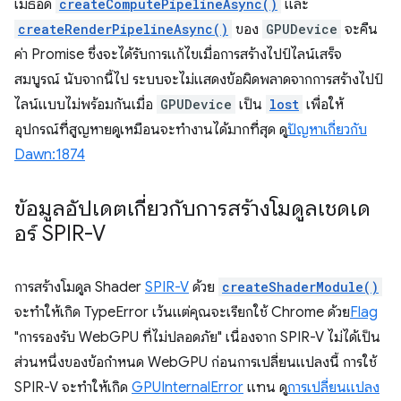
เมธอด
createComputePipelineAsync()
และ
createRenderPipelineAsync()
ของ
GPUDevice
จะคืน
ค่า Promise ซึ่งจะได้รับการแก้ไขเมื่อการสร้างไปป์ไลน์เสร็จ
สมบูรณ์ นับจากนี้ไป ระบบจะไม่แสดงข้อผิดพลาดจากการสร้างไปป์
ไลน์แบบไม่พร้อมกันเมื่อ
GPUDevice
เป็น
lost
เพื่อให้
อุปกรณ์ที่สูญหายดูเหมือนจะทำงานได้มากที่สุด ดู
ปัญหาเกี่ยวกับ
Dawn:1874
ข้อมูลอัปเดตเกี่ยวกับการสร้างโมดูลเชดเด
อร์ SPIR-V
การสร้างโมดูล Shader
SPIR-V
ด้วย
createShaderModule()
จะทำให้เกิด TypeError เว้นแต่คุณจะเรียกใช้ Chrome ด้วย
Flag
"การรองรับ WebGPU ที่ไม่ปลอดภัย" เนื่องจาก SPIR-V ไม่ได้เป็น
ส่วนหนึ่งของข้อกำหนด WebGPU ก่อนการเปลี่ยนแปลงนี้ การใช้
SPIR-V จะทำให้เกิด
GPUInternalError
แทน ดู
การเปลี่ยนแปลง