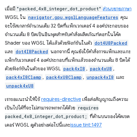
เมื่อมี
"packed_4x8_integer_dot_product"
ส่วนขยายภาษา
WGSL ใน
navigator.gpu.wgslLanguageFeatures
คุณ
จะใช้สเกลาร์จำนวนเต็ม 32 บิตที่แพ็กเวกเตอร์ 4 องค์ประกอบของ
จำนวนเต็ม 8 บิตเป็นอินพุตสำหรับคำสั่งผลิตภัณฑ์ดอทในโค้ด
Shader ของ WGSL ได้แล้วด้วยฟังก์ชันในตัว
dot4U8Packed
และ
dot4I8Packed
นอกจากนี้ คุณยังใช้คำสั่งการแพ็กและแกะ
แพ็กกับเวกเตอร์ 4 องค์ประกอบที่แพ็กแล้วของจำนวนเต็ม 8 บิตได้
ด้วยฟังก์ชันในตัวของ WGSL
pack4xI8
,
pack4xU8
,
pack4xI8Clamp
,
pack4xU8Clamp
,
unpack4xI8
และ
unpack4xU8
เราขอแนะนำให้ใช้
requires-directive
เพื่อส่งสัญญาณถึงความ
เป็นไปได้ที่จะไม่สามารถพกพาได้ด้วย
requires
packed_4x8_integer_dot_product;
ที่ด้านบนของโค้ดเชด
เดอร์ WGSL ดูตัวอย่างต่อไปนี้และ
issue tint:1497