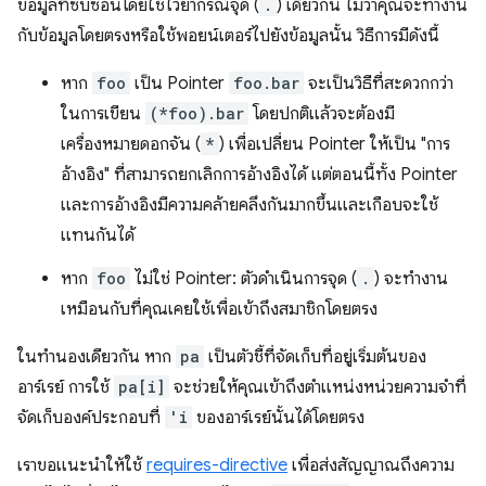
ข้อมูลที่ซับซ้อนโดยใช้ไวยากรณ์จุด (
.
) เดียวกัน ไม่ว่าคุณจะทำงาน
กับข้อมูลโดยตรงหรือใช้พอยน์เตอร์ไปยังข้อมูลนั้น วิธีการมีดังนี้
หาก
foo
เป็น Pointer
foo.bar
จะเป็นวิธีที่สะดวกกว่า
ในการเขียน
(*foo).bar
โดยปกติแล้วจะต้องมี
เครื่องหมายดอกจัน (
*
) เพื่อเปลี่ยน Pointer ให้เป็น "การ
อ้างอิง" ที่สามารถยกเลิกการอ้างอิงได้ แต่ตอนนี้ทั้ง Pointer
และการอ้างอิงมีความคล้ายคลึงกันมากขึ้นและเกือบจะใช้
แทนกันได้
หาก
foo
ไม่ใช่ Pointer: ตัวดำเนินการจุด (
.
) จะทำงาน
เหมือนกับที่คุณเคยใช้เพื่อเข้าถึงสมาชิกโดยตรง
ในทำนองเดียวกัน หาก
pa
เป็นตัวชี้ที่จัดเก็บที่อยู่เริ่มต้นของ
อาร์เรย์ การใช้
pa[i]
จะช่วยให้คุณเข้าถึงตำแหน่งหน่วยความจำที่
จัดเก็บองค์ประกอบที่
'i
ของอาร์เรย์นั้นได้โดยตรง
เราขอแนะนำให้ใช้
requires-directive
เพื่อส่งสัญญาณถึงความ