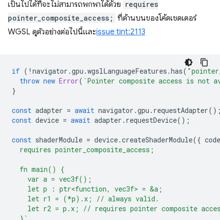
เป็นไปได้ที่จะไม่สามารถพกพาได้ด้วย
requires
pointer_composite_access;
ที่ด้านบนของโค้ดเชดเดอร์
WGSL ดูตัวอย่างต่อไปนี้และ
issue tint:2113
if
(
!
navigator
.
gpu
.
wgslLanguageFeatures
.
has
(
"pointer
throw
new
Error
(
`Pointer composite access is not a
}
const
adapter
=
await
navigator
.
gpu
.
requestAdapter
()
const
device
=
await
adapter
.
requestDevice
();
const
shaderModule
=
device
.
createShaderModule
({
cod
  requires pointer_composite_access;
  fn main() {
    var a = vec3f();
    let p : ptr<function, vec3f> = &a;
    let r1 = (*p).x; // always valid.
    let r2 = p.x; // requires pointer composite acce
  }`