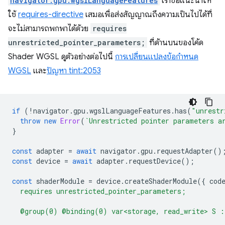
navigator.gpu.wgslLanguageFeatures
เราขอแนะนำให้
ใช้
requires-directive
เสมอเพื่อส่งสัญญาณถึงความเป็นไปได้ที่
จะไม่สามารถพกพาได้ด้วย
requires
unrestricted_pointer_parameters;
ที่ด้านบนของโค้ด
Shader WGSL ดูตัวอย่างต่อไปนี้
การเปลี่ยนแปลงข้อกำหนด
WGSL
และ
ปัญหา tint:2053
if
(
!
navigator
.
gpu
.
wgslLanguageFeatures
.
has
(
"unrestr
throw
new
Error
(
`Unrestricted pointer parameters a
}
const
adapter
=
await
navigator
.
gpu
.
requestAdapter
()
const
device
=
await
adapter
.
requestDevice
();
const
shaderModule
=
device
.
createShaderModule
({
cod
  requires unrestricted_pointer_parameters;
  @group(0) @binding(0) var<storage, read_write> S :