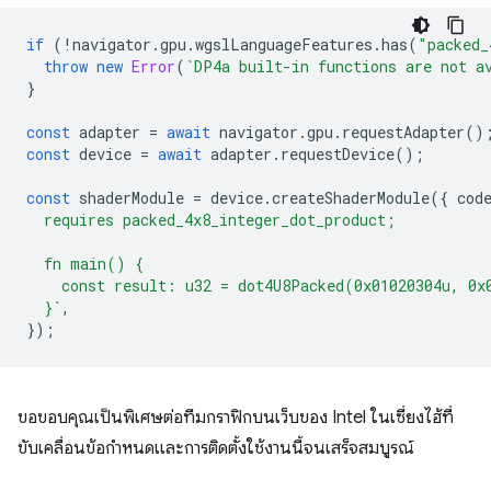
if
(
!
navigator
.
gpu
.
wgslLanguageFeatures
.
has
(
"packed_
throw
new
Error
(
`DP4a built-in functions are not a
}
const
adapter
=
await
navigator
.
gpu
.
requestAdapter
()
const
device
=
await
adapter
.
requestDevice
();
const
shaderModule
=
device
.
createShaderModule
({
cod
  requires packed_4x8_integer_dot_product;
  fn main() {
    const result: u32 = dot4U8Packed(0x01020304u, 0x
  }`
,
});
ขอขอบคุณเป็นพิเศษต่อทีมกราฟิกบนเว็บของ Intel ในเซี่ยงไฮ้ที่
ขับเคลื่อนข้อกำหนดและการติดตั้งใช้งานนี้จนเสร็จสมบูรณ์