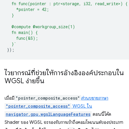
  fn func(pointer : ptr<storage, i32, read_write>) {
    *pointer = 42;
  }
  @compute @workgroup_size(1)
  fn main() {
    func(&S);
  }`
});
ไวยากรณ์ที่ช่วยให้การอ้างอิงองค์ประกอบใน
WGSL ง่ายขึ้น
เมื่อมี
"pointer_composite_access"
ส่วนขยายภาษา
"pointer_composite_access"
WGSL ใน
navigator.gpu.wgslLanguageFeatures
ตอนนี้โค้ด
Shader ของ WGSL จะรองรับการเข้าถึงคอมโพเนนต์ของประเภท