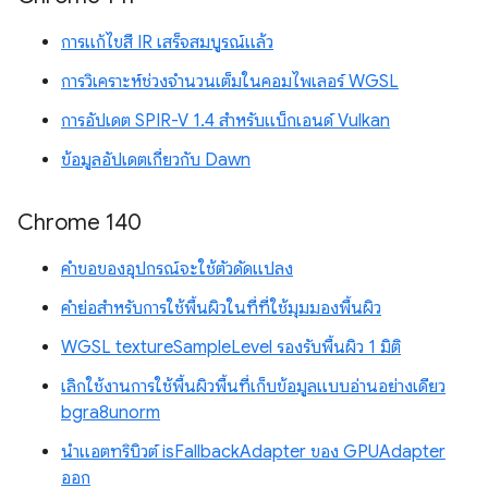
การแก้ไขสี IR เสร็จสมบูรณ์แล้ว
การวิเคราะห์ช่วงจำนวนเต็มในคอมไพเลอร์ WGSL
การอัปเดต SPIR-V 1.4 สำหรับแบ็กเอนด์ Vulkan
ข้อมูลอัปเดตเกี่ยวกับ Dawn
Chrome 140
คำขอของอุปกรณ์จะใช้ตัวดัดแปลง
คำย่อสำหรับการใช้พื้นผิวในที่ที่ใช้มุมมองพื้นผิว
WGSL textureSampleLevel รองรับพื้นผิว 1 มิติ
เลิกใช้งานการใช้พื้นผิวพื้นที่เก็บข้อมูลแบบอ่านอย่างเดียว
bgra8unorm
นำแอตทริบิวต์ isFallbackAdapter ของ GPUAdapter
ออก