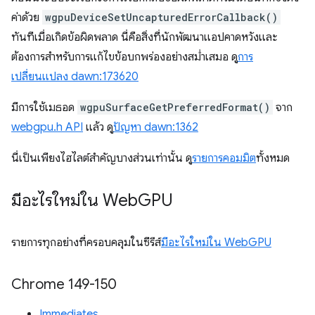
ค่าด้วย
wgpuDeviceSetUncapturedErrorCallback()
ทันทีเมื่อเกิดข้อผิดพลาด นี่คือสิ่งที่นักพัฒนาแอปคาดหวังและ
ต้องการสำหรับการแก้ไขข้อบกพร่องอย่างสม่ำเสมอ ดู
การ
เปลี่ยนแปลง dawn:173620
มีการใช้เมธอด
wgpuSurfaceGetPreferredFormat()
จาก
webgpu.h API
แล้ว ดู
ปัญหา dawn:1362
นี่เป็นเพียงไฮไลต์สำคัญบางส่วนเท่านั้น ดู
รายการคอมมิต
ทั้งหมด
มีอะไรใหม่ใน Web
GPU
รายการทุกอย่างที่ครอบคลุมในซีรีส์
มีอะไรใหม่ใน WebGPU
Chrome 149-150
Immediates