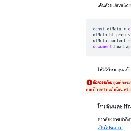
เค็นด้วย JavaScrip
const
otMeta
=
d
otMeta
.
httpEquiv
otMeta
.
content
=
document
.
head
.
ap
ใช้วิธีนี้หากคุณเข้า
ข้อควรระวัง:
คุณต้องระบ
ตาแท็ก สคริปต์อินไลน์ หรื
โทเค็นและ if
หากต้องการเข้าถึ
เป็นโปรแกรม