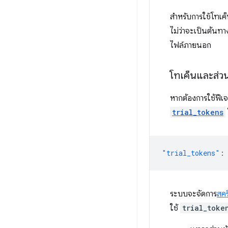
สําหรับการใช้โทเค
ไม่ว่าจะเป็นต้นทา
ไฟล์ภายนอก
โทเค็นและส่ว
หากต้องการใช้ฟีเ
trial_tokens
"trial_tokens"
:
ระบบจะจัดการ
สคร
ใช้
trial_toke