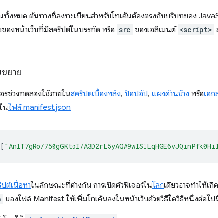
็นทั้งหมด ต้นทางที่ลงทะเบียนสําหรับโทเค็นต้องตรงกับบริบทของ JavaScr
งของหน้าเว็บที่มีสคริปต์ในบรรทัด หรือ
src
ของเอลิเมนต์
<script>
ส
นขยาย
จอร์ช่วงทดลองใช้ภายใน
สคริปต์เบื้องหลัง
,
ป๊อปอัป
,
แผงด้านข้าง
หรือ
เอก
ใน
ไฟล์ manifest.json
[
"AnlT7gRo/750gGKtoI/A3D2rL5yAQA9wISlLqHGE6vJQinPfk0Hi
ิปต์เนื้อหา
ในลักษณะที่ต่างกัน การเปิดตัวฟีเจอร์ใน
โลก
เดียวอาจทำให้เก
n
ของไฟล์ Manifest ให้เพิ่มโทเค็นลงในหน้าเว็บด้วยวิธีใดวิธีหนึ่งต่อไปนี