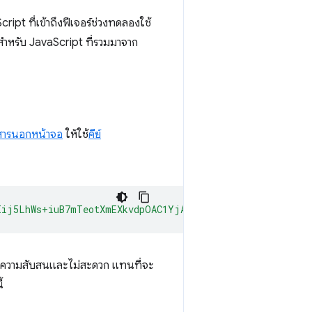
ipt ที่เข้าถึงฟีเจอร์ช่วงทดลองใช้
ําหรับ JavaScript ที่รวมมาจาก
สารนอกหน้าจอ
ให้ใช้
คีย์
Iij5LhWs+iuB7mTeotXmEXkvdpOAC1YjAgAAAG97Im9yaWdpbiI6ImN
ิดความสับสนและไม่สะดวก แทนที่จะ
้