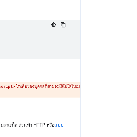
โทเค็นของบุคคลที่สามจะใช้ไม่ได้ในเม
script>
เมตาแท็ก ส่วนหัว HTTP หรือ
แบบ