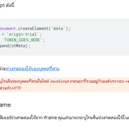
t ดังนี้
ocument
.
createElement
(
'meta'
);
=
'origin-trial'
;
'TOKEN_GOES_HERE'
;
pend
(
otMeta
);
ร่วม
ช่วงทดลองใช้ของบุคคลที่สาม
ุโทเค็นของบุคคลที่สามในไฟล์ JavaScript ภายนอกที่รวมอยู่กับองค์ประกอบ
<
อส่วนหัว HTTP
rame
งฟีเจอร์ช่วงทดลองใช้จาก iframe คุณสามารถระบุโทเค็นช่วงทดลองใช้ใน