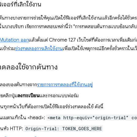
เจอร์ที่เลิกใช้งาน
ทางบางรายการช่วยให้คุณเปิดใช้ฟีเจอร์ที่เลิกใช้งานแล้วอีกครั้งได้ชั่วครา
ในบางบริบท เรียกการทดสอบเหล่านี้ว่า "การทดสอบต้นทางแบบย้อนกลับ
์ Mutation ออก
แล้วตั้งแต่ Chrome 127 เว็บไซต์ที่ต้องการเวลาเพิ่มเติมก
ข้าร่วม
ช่วงทดลองการเลิกใช้งาน
เพื่อเปิดใช้เหตุการณ์อีกครั้งชั่วคราวในเว
รทดลองใช้จากต้นทาง
ดลองของต้นทางจาก
รายการการทดลองที่ใช้งานอยู่
ยคลิกปุ่ม
ลงทะเบียน
และกรอกแบบฟอร์ม
นทุกหน้าเว็บที่ต้องการเปิดใช้ฟีเจอร์ช่วงทดลองใช้ ดังนี้
ป็นเมตาแท็กใน <head>:
<meta http-equiv="origin-trial" c
วนหัว HTTP:
Origin-Trial: TOKEN_GOES_HERE