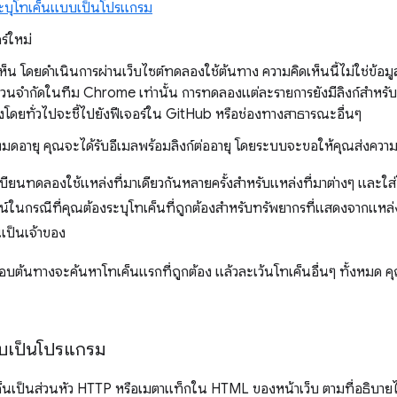
ะบุโทเค็นแบบเป็นโปรแกรม
ร์ใหม่
เห็น โดยดำเนินการผ่านเว็บไซต์ทดลองใช้ต้นทาง ความคิดเห็นนี้ไม่ใช่ข้
วนจำกัดในทีม Chrome เท่านั้น การทดลองแต่ละรายการยังมีลิงก์สำหรั
ซึ่งโดยทั่วไปจะชี้ไปยังฟีเจอร์ใน GitHub หรือช่องทางสาธารณะอื่นๆ
หมดอายุ คุณจะได้รับอีเมลพร้อมลิงก์ต่ออายุ โดยระบบจะขอให้คุณส่งความค
ยนทดลองใช้แหล่งที่มาเดียวกันหลายครั้งสําหรับแหล่งที่มาต่างๆ และใส
ชน์ในกรณีที่คุณต้องระบุโทเค็นที่ถูกต้องสำหรับทรัพยากรที่แสดงจากแหล่งที
ณเป็นเจ้าของ
อบต้นทางจะค้นหาโทเค็นแรกที่ถูกต้อง แล้วละเว้นโทเค็นอื่นๆ ทั้งหมด คุ
บบเป็นโปรแกรม
็นเป็นส่วนหัว HTTP หรือเมตาแท็กใน HTML ของหน้าเว็บ ตามที่อธิบาย