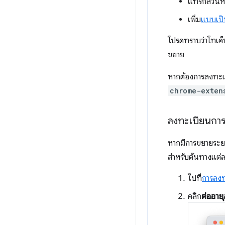
แทรกส่วนหั
เพิ่ม
แบบเป
โปรดทราบว่าโทเค็
ขยาย
หากต้องการลงทะเบ
chrome-exten
ลงทะเบียนการ
หากมีการขยายระยะ
สำหรับต้นทางแต่
ไปที่
การลง
คลิก
ต่ออายุ