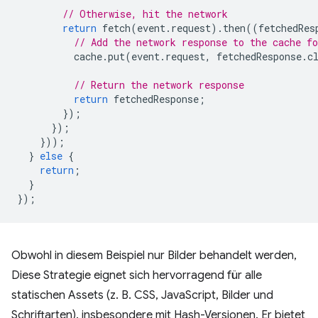
// Otherwise, hit the network
return
fetch
(
event
.
request
).
then
((
fetchedRes
// Add the network response to the cache fo
cache
.
put
(
event
.
request
,
fetchedResponse
.
c
// Return the network response
return
fetchedResponse
;
});
});
}));
}
else
{
return
;
}
});
Obwohl in diesem Beispiel nur Bilder behandelt werden,
Diese Strategie eignet sich hervorragend für alle
statischen Assets (z. B. CSS, JavaScript, Bilder und
Schriftarten). insbesondere mit Hash-Versionen. Er bietet