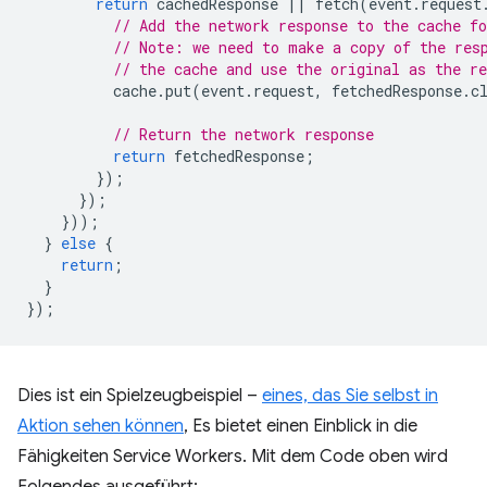
return
cachedResponse
||
fetch
(
event
.
request
// Add the network response to the cache fo
// Note: we need to make a copy of the res
// the cache and use the original as the re
cache
.
put
(
event
.
request
,
fetchedResponse
.
c
// Return the network response
return
fetchedResponse
;
});
});
}));
}
else
{
return
;
}
});
Dies ist ein Spielzeugbeispiel –
eines, das Sie selbst in
Aktion sehen können
, Es bietet einen Einblick in die
Fähigkeiten Service Workers. Mit dem Code oben wird