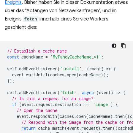
Ereignis
. Bisher haben Sie in dieser Dokumentation etwas
über das "Abfangen von Netzwerkanfragen", und im
Ereignis
fetch
innerhalb eines Service Workers
geschieht dies:
// Establish a cache name
const
cacheName
=
'MyFancyCacheName_v1'
;
self
.
addEventListener
(
'install'
,
(
event
)
=
>
{
event
.
waitUntil
(
caches
.
open
(
cacheName
));
});
self
.
addEventListener
(
'fetch'
,
async
(
event
)
=
>
{
// Is this a request for an image?
if
(
event
.
request
.
destination
===
'image'
)
{
// Open the cache
event
.
respondWith
(
caches
.
open
(
cacheName
).
then
((
c
// Respond with the image from the cache or fr
return
cache
.
match
(
event
.
request
).
then
((
cached