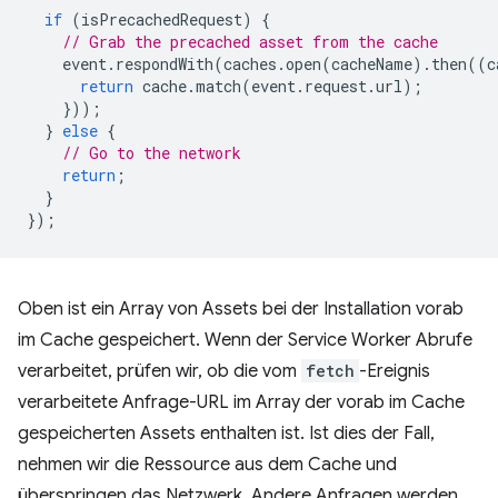
if
(
isPrecachedRequest
)
{
// Grab the precached asset from the cache
event
.
respondWith
(
caches
.
open
(
cacheName
).
then
((
c
return
cache
.
match
(
event
.
request
.
url
);
}));
}
else
{
// Go to the network
return
;
}
});
Oben ist ein Array von Assets bei der Installation vorab
im Cache gespeichert. Wenn der Service Worker Abrufe
verarbeitet, prüfen wir, ob die vom
fetch
-Ereignis
verarbeitete Anfrage-URL im Array der vorab im Cache
gespeicherten Assets enthalten ist. Ist dies der Fall,
nehmen wir die Ressource aus dem Cache und
überspringen das Netzwerk. Andere Anfragen werden