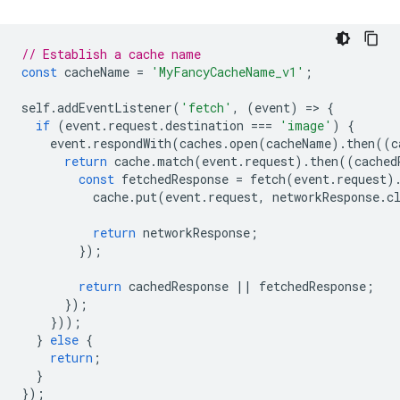
// Establish a cache name
const
cacheName
=
'MyFancyCacheName_v1'
;
self
.
addEventListener
(
'fetch'
,
(
event
)
=
>
{
if
(
event
.
request
.
destination
===
'image'
)
{
event
.
respondWith
(
caches
.
open
(
cacheName
).
then
((
c
return
cache
.
match
(
event
.
request
).
then
((
cached
const
fetchedResponse
=
fetch
(
event
.
request
)
cache
.
put
(
event
.
request
,
networkResponse
.
c
return
networkResponse
;
});
return
cachedResponse
||
fetchedResponse
;
});
}));
}
else
{
return
;
}
});