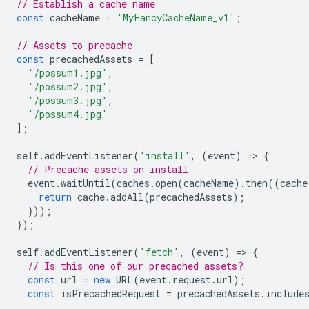
// Establish a cache name
const
cacheName
=
'MyFancyCacheName_v1'
;
// Assets to precache
const
precachedAssets
=
[
'/possum1.jpg'
,
'/possum2.jpg'
,
'/possum3.jpg'
,
'/possum4.jpg'
];
self
.
addEventListener
(
'install'
,
(
event
)
=
>
{
// Precache assets on install
event
.
waitUntil
(
caches
.
open
(
cacheName
).
then
((
cache
return
cache
.
addAll
(
precachedAssets
);
}));
});
self
.
addEventListener
(
'fetch'
,
(
event
)
=
>
{
// Is this one of our precached assets?
const
url
=
new
URL
(
event
.
request
.
url
);
const
isPrecachedRequest
=
precachedAssets
.
include