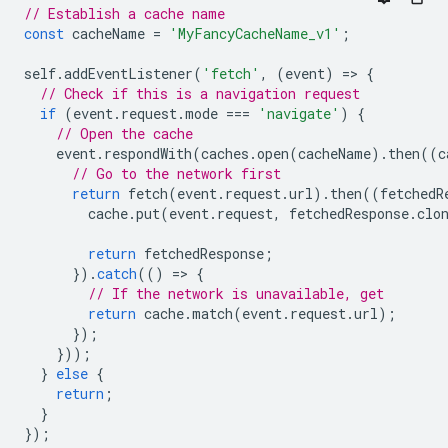
// Establish a cache name
const
cacheName
=
'MyFancyCacheName_v1'
;
self
.
addEventListener
(
'fetch'
,
(
event
)
=
>
{
// Check if this is a navigation request
if
(
event
.
request
.
mode
===
'navigate'
)
{
// Open the cache
event
.
respondWith
(
caches
.
open
(
cacheName
).
then
((
c
// Go to the network first
return
fetch
(
event
.
request
.
url
).
then
((
fetchedR
cache
.
put
(
event
.
request
,
fetchedResponse
.
clo
return
fetchedResponse
;
}).
catch
(()
=
>
{
// If the network is unavailable, get
return
cache
.
match
(
event
.
request
.
url
);
});
}));
}
else
{
return
;
}
});