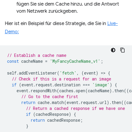
fügen Sie sie dem Cache hinzu. und die Antwort
vom Netzwerk zurückgeben.
Hier ist ein Beispiel für diese Strategie, die Sie in
Live-
Demo:
// Establish a cache name
const
cacheName
=
'MyFancyCacheName_v1'
;
self
.
addEventListener
(
'fetch'
,
(
event
)
=
>
{
// Check if this is a request for an image
if
(
event
.
request
.
destination
===
'image'
)
{
event
.
respondWith
(
caches
.
open
(
cacheName
).
then
((
c
// Go to the cache first
return
cache
.
match
(
event
.
request
.
url
).
then
((
ca
// Return a cached response if we have one
if
(
cachedResponse
)
{
return
cachedResponse
;
}