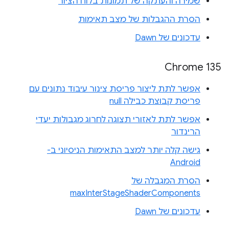
שמירה והעתקה של תמונות בלוח הציור
הסרת ההגבלות של מצב תאימות
עדכונים של Dawn
Chrome 135
אפשר לתת ליצור פריסת צינור עיבוד נתונים עם
פריסת קבוצת כבילה null
אפשר לתת לאזורי תצוגה לחרוג מגבולות יעדי
הרינדור
גישה קלה יותר למצב התאימות הניסיוני ב-
Android
הסרת המגבלה של
maxInterStageShaderComponents
עדכונים של Dawn