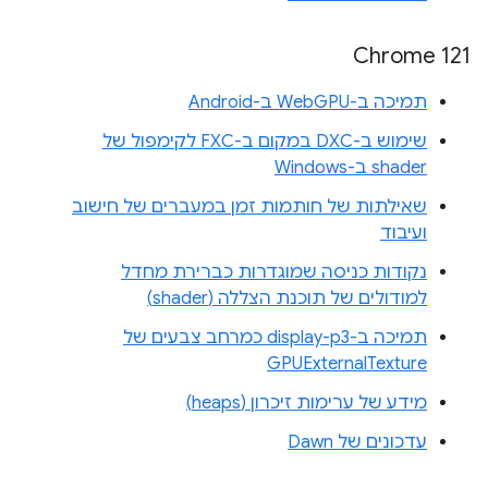
Chrome 121
תמיכה ב-WebGPU ב-Android
שימוש ב-DXC במקום ב-FXC לקימפול של
shader ב-Windows
שאילתות של חותמות זמן במעברים של חישוב
ועיבוד
נקודות כניסה שמוגדרות כברירת מחדל
למודולים של תוכנת הצללה (shader)
תמיכה ב-display-p3 כמרחב צבעים של
GPUExternalTexture
מידע של ערימות זיכרון (heaps)
עדכונים של Dawn