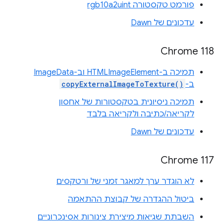
פורמט טקסטורה rgb10a2uint
עדכונים של Dawn
Chrome 118
תמיכה ב-HTMLImageElement וב-ImageData
ב-
copyExternalImageToTexture()
תמיכה ניסיונית בטקסטורות של אחסון
לקריאה/כתיבה ולקריאה בלבד
עדכונים של Dawn
Chrome 117
לא הוגדר ערך למאגר זמני של ורטקסים
ביטול ההגדרה של קבוצת ההתאמה
השבתת שגיאות מיצירת צינורות אסינכרוניים