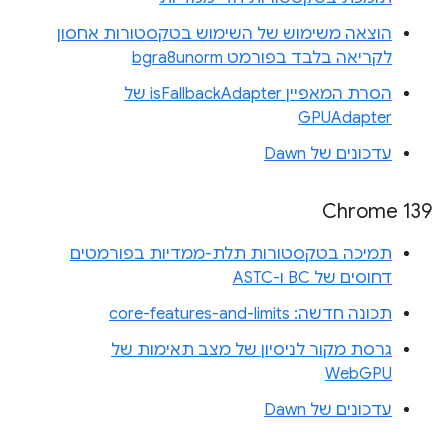
הוצאה משימוש של השימוש בטקסטורות אחסון
לקריאה בלבד בפורמט bgra8unorm
הסרת המאפיין isFallbackAdapter של
GPUAdapter
עדכונים של Dawn
Chrome 139
תמיכה בטקסטורות תלת-ממדיות בפורמטים
דחוסים של BC ו-ASTC
תכונה חדשה: core-features-and-limits
גרסת מקור לניסיון של מצב תאימות של
WebGPU
עדכונים של Dawn