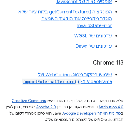
אופטימיזציה של JavaScript
הפונקציה getCurrentTexture()‎ בלוח ציור שלא
הוגדר מקפיצה את הודעת השגיאה
InvalidStateError
עדכונים של WGSL
עדכונים של Dawn
Chrome 113
שימוש במקור מסוג WebCodecs של
VideoFrame ב-
importExternalTexture()
אלא אם צוין אחרת, התוכן של דף זה הוא ברישיון
Creative Commons
Attribution 4.0
ודוגמאות הקוד הן ברישיון
Apache 2.0
. לפרטים, ניתן לעיין
ב
מדיניות האתר Google Developers‏
.‏ Java הוא סימן מסחרי רשום של
חברת Oracle ו/או של השותפים העצמאיים שלה.