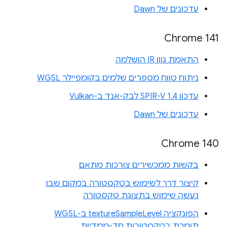
עדכונים של Dawn
Chrome 141
התאמת גוון IR הושלמה
ניתוח טווח מספרים שלמים בקומפיילר WGSL
עדכון SPIR-V 1.4 לבק-אנד ב-Vulkan
עדכונים של Dawn
Chrome 140
בקשות ממכשירים צורכות מתאם
קיצור דרך לשימוש בטקסטורה במקום שבו
נעשה שימוש בתצוגת טקסטורה
הפונקציה textureSampleLevel ב-WGSL
תומכת בטקסטורות חד-ממדיות