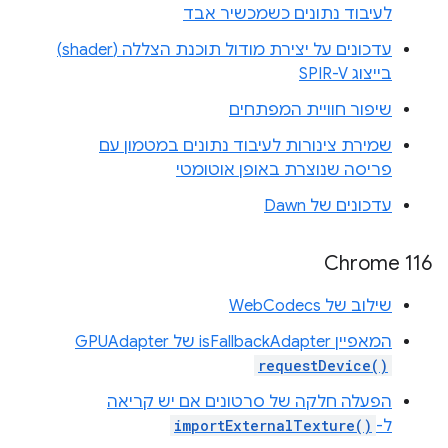
לעיבוד נתונים כשמכשיר אבד
עדכונים על יצירת מודול תוכנת הצללה (shader)
בייצוג SPIR-V
שיפור חוויית המפתחים
שמירת צינורות לעיבוד נתונים במטמון עם
פריסה שנוצרת באופן אוטומטי
עדכונים של Dawn
Chrome 116
שילוב של WebCodecs
המאפיין isFallbackAdapter של ‎GPUAdapter
requestDevice()
הפעלה חלקה של סרטונים אם יש קריאה
ל-
importExternalTexture()