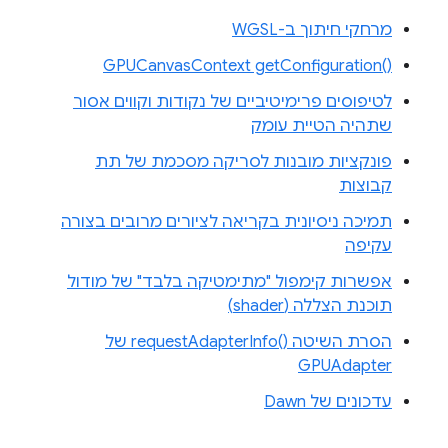
מרחקי חיתוך ב-WGSL
‎GPUCanvasContext getConfiguration‎()‎
לטיפוסים פרימיטיביים של נקודות וקווים אסור
שתהיה הטיית עומק
פונקציות מובנות לסריקה מסכמת של תת
קבוצות
תמיכה ניסיונית בקריאה לציורים מרובים בצורה
עקיפה
אפשרות קימפול "מתימטיקה בלבד" של מודול
תוכנת הצללה (shader)
הסרת השיטה requestAdapterInfo()‎ של
GPUAdapter
עדכונים של Dawn