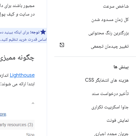
مجبور باشند برای د
شاخص سرعت
در سایت
و
کیف پول 
کل زمان مسدود شدن
توجه:
برای اینکه ببینید دسترسی ب
بزرگترین رنگ محتوایی
اساس قدرت خرید تنظیم کنید.
تغییر چیدمان تجمعی
چگونه ممیزی
بینش ها
Lighthouse
انداز
هزینه های انتخابگر CSS
ابتدا ارائه می شوند:
تأخیر درخواست سند
جاوا اسکریپت تکراری
نمایش فونت
جریان مجدد اجباری