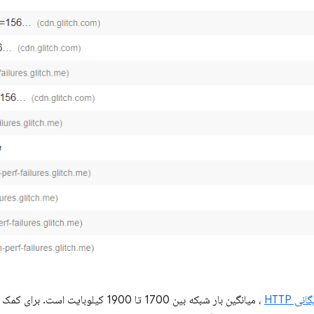
نی HTTP
، میانگین بار شبکه بین 1700 تا 1900 کیلو