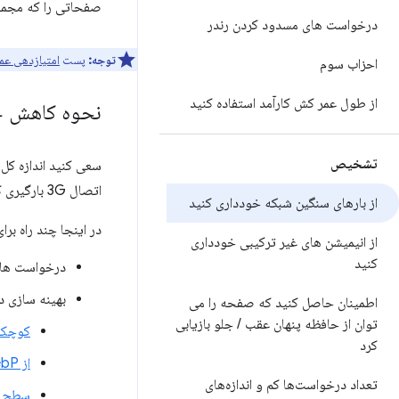
صفحاتی را که مجموع درخواست های
درخواست های مسدود کردن رندر
توجه:
پست
امتیازدهی عملکرد use
احزاب سوم
از طول عمر کش کارآمد استفاده کنید
نحوه کاهش ح
تشخیص
اتصال 3G بارگیری کرد و در عین حال
از بارهای سنگین شبکه خودداری کنید
در اینجا چند راه بر
از انیمیشن های غیر ترکیبی خودداری
کنید
درخواست ها ر
بهینه سازی د
اطمینان حاصل کنید که صفحه را می
توان از حافظه پنهان عقب
/
جلو بازیابی
کوچک 
کرد
از WebP به جای JPEG یا PNG برای تصاویر خود استفاده کنید
تعداد درخواست‌ها کم و اندازه‌های
سطح فشرده س