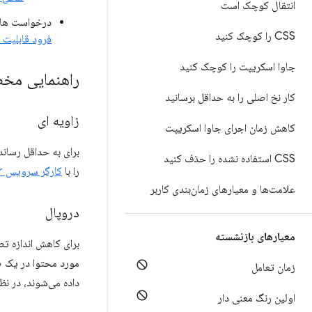
انتقال کوچک است
درخواست های 
CSS را کوچک کنید
فرود قابلیت 
جاوا اسکریپت را کوچک کنید
راهنمایی م
کار نخ اصلی را به حداقل برسانید
زاویه ای
کاهش زمان اجرای جاوا اسکریپت
برای به حداقل رسان
CSS استفاده نشده را حذف کنید
را با
کارگر سرویس Angular
علامت‌ها و معیارهای زمان‌بندی کاربر
دروپال
معیارهای بازنشسته
برای کاهش اندازه ت
مورد محتوا در یک ص
زمان تعامل
داده می‌شوند، در نظر
اولین رنگ معنی دار