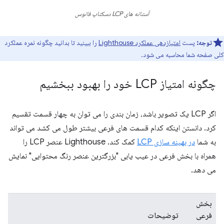
آستانه های LCP دسکتاپ فانوس
توجه:
پست
امتیازدهی عملکرد Lighthouse
را ببینید تا بدانید چگونه نمره عملکرد
کلی صفحه شما محاسبه می شود.
چگونه امتیاز LCP خود را بهبود ببخشیم
اگر LCP یک تصویر باشد، زمان بندی را می توان به چهار قسمت تقسیم
کرد. دانستن اینکه کدام قسمت های فرعی بیشتر طول می کشد می تواند
به شما
در بهینه سازی LCP
کمک کند. Lighthouse عنصر LCP را
همراه با بخش فرعی در عیب یابی "بزرگترین عنصر رنگ محتوایی" نمایش
می دهد.
بخش
فرعی
توضیحات