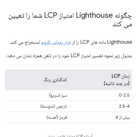
چگونه Lighthouse امتیاز LCP شما را تعیین
می کند
Lighthouse داده های LCP را از
ابزار ردیابی کروم
استخراج می کند.
جدول زیر نحوه تفسیر امتیاز LCP خود را در تلفن همراه نشان می دهد:
زمان LCP
کدگذاری رنگ
(در چند ثانیه)
0-2.5
سبز (سریع)
2.5-4
نارنجی (متوسط)
بیش از 4
قرمز (آهسته)
آستانه LCP موبایل فانوس دریایی