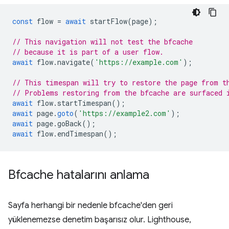
const
flow
=
await
startFlow
(
page
);
// This navigation will not test the bfcache
// because it is part of a user flow.
await
flow
.
navigate
(
'https://example.com'
);
// This timespan will try to restore the page from t
// Problems restoring from the bfcache are surfaced 
await
flow
.
startTimespan
();
await
page
.
goto
(
'https://example2.com'
);
await
page
.
goBack
();
await
flow
.
endTimespan
();
Bfcache hatalarını anlama
Sayfa herhangi bir nedenle bfcache'den geri
yüklenemezse denetim başarısız olur. Lighthouse,