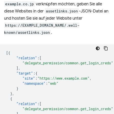
example.co.jp
verknüpfen möchten, geben Sie alle
diese Websites in der
assetlinks.json
-JSON-Datei an
und hosten Sie sie auf jeder Website unter
https://EXAMPLE_DOMAIN_NAME/.well-
known/assetlinks.json
.
[{
"relation"
:[
"delegate_permission/common.get_login_creds"
],
"target"
:{
"site"
:
"https://www.example.com"
,
"namespace"
:
"web"
}
},
{
"relation"
:[
"delegate_permission/common.get_login_creds"
],