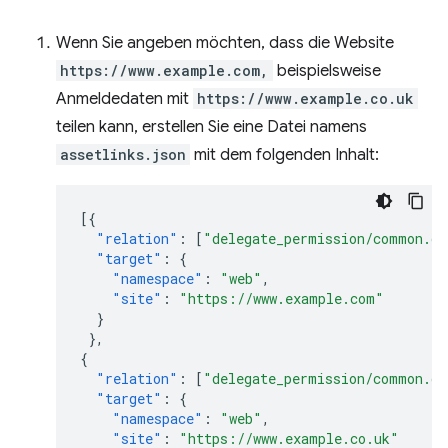
Wenn Sie angeben möchten, dass die Website
https://www.example.com,
beispielsweise
Anmeldedaten mit
https://www.example.co.uk
teilen kann, erstellen Sie eine Datei namens
assetlinks.json
mit dem folgenden Inhalt:
[{
"relation"
:
[
"delegate_permission/common.ge
"target"
:
{
"namespace"
:
"web"
,
"site"
:
"https://www.example.com"
}
},
{
"relation"
:
[
"delegate_permission/common.ge
"target"
:
{
"namespace"
:
"web"
,
"site"
:
"https://www.example.co.uk"