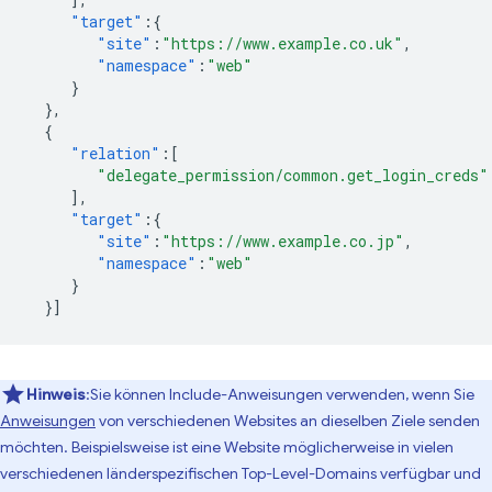
"target"
:{
"site"
:
"https://www.example.co.uk"
,
"namespace"
:
"web"
}
},
{
"relation"
:[
"delegate_permission/common.get_login_creds"
],
"target"
:{
"site"
:
"https://www.example.co.jp"
,
"namespace"
:
"web"
}
}]
Hinweis
:Sie können Include-Anweisungen verwenden, wenn Sie
Anweisungen
von verschiedenen Websites an dieselben Ziele senden
möchten. Beispielsweise ist eine Website möglicherweise in vielen
verschiedenen länderspezifischen Top-Level-Domains verfügbar und