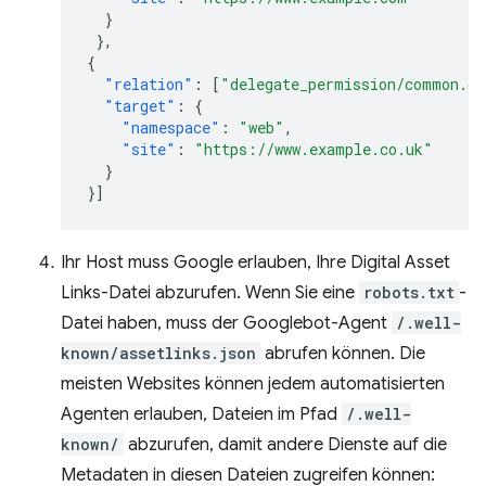
}
},
{
"relation"
:
[
"delegate_permission/common.ge
"target"
:
{
"namespace"
:
"web"
,
"site"
:
"https://www.example.co.uk"
}
}]
Ihr Host muss Google erlauben, Ihre Digital Asset
Links-Datei abzurufen. Wenn Sie eine
robots.txt
-
Datei haben, muss der Googlebot-Agent
/.well-
known/assetlinks.json
abrufen können. Die
meisten Websites können jedem automatisierten
Agenten erlauben, Dateien im Pfad
/.well-
known/
abzurufen, damit andere Dienste auf die
Metadaten in diesen Dateien zugreifen können: