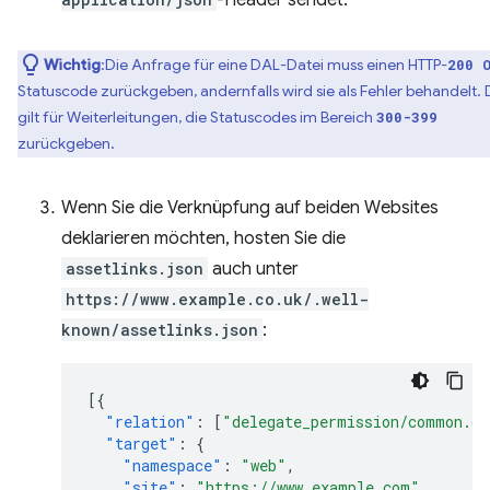
-Header sendet.
Wichtig
:Die Anfrage für eine DAL-Datei muss einen HTTP-
200 
Statuscode zurückgeben, andernfalls wird sie als Fehler behandelt. 
gilt für Weiterleitungen, die Statuscodes im Bereich
300-399
zurückgeben.
Wenn Sie die Verknüpfung auf beiden Websites
deklarieren möchten, hosten Sie die
assetlinks.json
auch unter
https://www.example.co.uk/.well-
known/assetlinks.json
:
[{
"relation"
:
[
"delegate_permission/common.ge
"target"
:
{
"namespace"
:
"web"
,
"site"
:
"https://www.example.com"