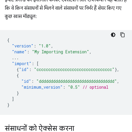
इंपोर्ट
फ़ील्ड का इस्तेमाल करके, एक्सटेंशन और ऐप्लिकेशन यह बताते हैं
कि वे किन संसाधनों से मिलने वाले संसाधनों पर निर्भर हैं शेयर किए गए
कुछ खास मॉड्यूल:
{
"version"
:
"1.0"
,
"name"
:
"My Importing Extension"
,
...
"import"
:
[
{
"id"
:
"cccccccccccccccccccccccccccccccc"
},
{
"id"
:
"dddddddddddddddddddddddddddddddd"
,
"minimum_version"
:
"0.5"
// optional
}
]
}
संसाधनों को ऐक्सेस करना