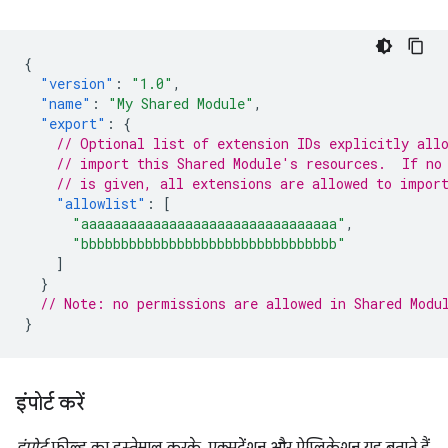
{
"version"
:
"1.0"
,
"name"
:
"My Shared Module"
,
"export"
:
{
// Optional list of extension IDs explicitly all
// import this Shared Module's resources.  If no
// is given, all extensions are allowed to impor
"allowlist"
:
[
"aaaaaaaaaaaaaaaaaaaaaaaaaaaaaaaa"
,
"bbbbbbbbbbbbbbbbbbbbbbbbbbbbbbbb"
]
}
// Note: no permissions are allowed in Shared Modu
}
इंपोर्ट करें