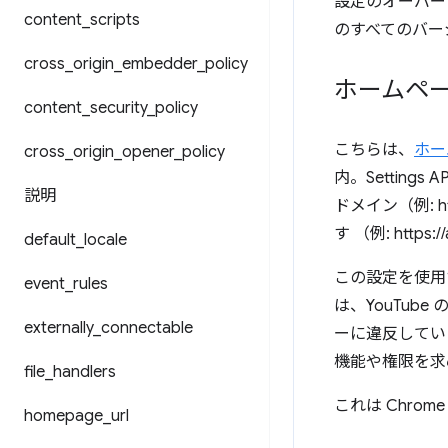
設定のオーバーラ
content
_
scripts
のすべてのバージョ
cross
_
origin
_
embedder
_
policy
ホームペ
content
_
security
_
policy
こちらは、
ホー
cross
_
origin
_
opener
_
policy
内。Setting
説明
ドメイン（例: 
す （例: https:/
default
_
locale
この設定を使用
event
_
rules
は、YouTub
externally
_
connectable
ーに違反してい
機能や権限を求
file
_
handlers
これは Chrom
homepage
_
url