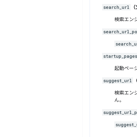
search_url
（
検索エンジ
search_url_p
search_u
startup_page
起動ページ
suggest_url
検索エン
ん。
suggest_url_
suggest_