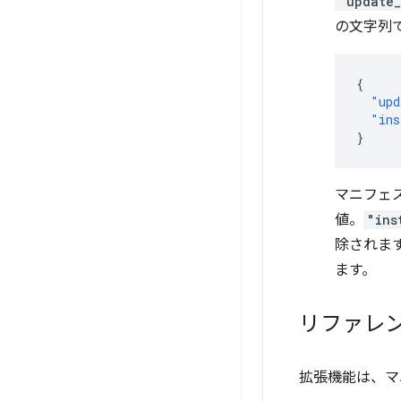
"update_
の文字列
{
"upd
"ins
}
マニフェス
値。
"ins
除されま
ます。
リファレ
拡張機能は、マ