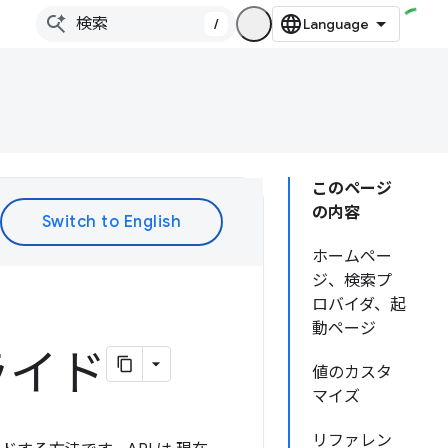
/
このページ
の内容
ホームペー
ジ、検索プ
ロバイダ、起
動ページ
ライド
値のカスタ
マイズ
リファレン