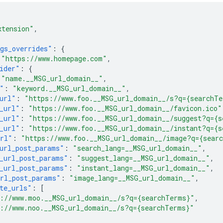
xtension"
,
gs_overrides"
:
{
"https://www.homepage.com"
,
ider"
:
{
"name.__MSG_url_domain__"
,
"
:
"keyword.__MSG_url_domain__"
,
url"
:
"https://www.foo.__MSG_url_domain__/s?q={searchT
_url"
:
"https://www.foo.__MSG_url_domain__/favicon.ico"
_url"
:
"https://www.foo.__MSG_url_domain__/suggest?q={s
_url"
:
"https://www.foo.__MSG_url_domain__/instant?q={s
url"
:
"https://www.foo.__MSG_url_domain__/image?q={sear
url_post_params"
:
"search_lang=__MSG_url_domain__"
,
_url_post_params"
:
"suggest_lang=__MSG_url_domain__"
,
_url_post_params"
:
"instant_lang=__MSG_url_domain__"
,
rl_post_params"
:
"image_lang=__MSG_url_domain__"
,
te_urls"
:
[
://www.moo.__MSG_url_domain__/s?q={searchTerms}"
,
://www.noo.__MSG_url_domain__/s?q={searchTerms}"