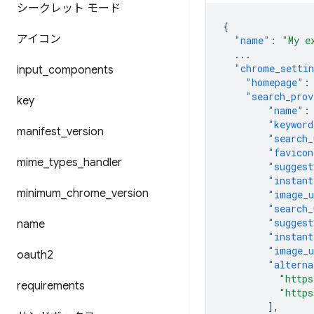
シークレット モード
{
アイコン
"name"
:
"My e
...
"chrome_settin
input
_
components
"homepage"
:
"search_prov
key
"name"
:
"keyword
manifest
_
version
"search_
"favicon
mime
_
types
_
handler
"suggest
"instant
minimum
_
chrome
_
version
"image_
"search_
"suggest
name
"instant
"image_u
oauth2
"alterna
"https
requirements
"https
],