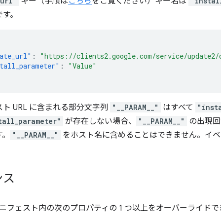
url"
キー（手順は
こちら
をご覧ください）キー名は
"instal
です。
ate_url"
:
"https://clients2.google.com/service/update2/
tall_parameter"
:
"Value"
ト URL に含まれる部分文字列
"__PARAM__"
はすべて
"inst
tall_parameter"
が存在しない場合、
"__PARAM__"
の出現回
す。
"__PARAM__"
をホスト名に含めることはできません。イベント
ンス
ニフェスト内の次のプロパティの 1 つ以上をオーバーライドで