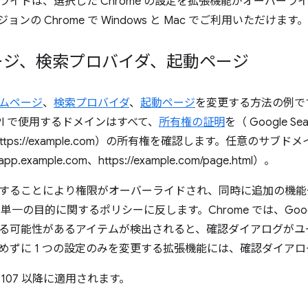
イドは、選択した Chrome の設定を拡張機能がオーバーライド
ンの Chrome で Windows と Mac でご利用いただけます。
ージ、検索プロバイダ、起動ページ
ムページ
、
検索プロバイダ
、
起動ページ
を変更する方法の例で
s API で使用するドメインはすべて、
所有権の証明
を（ Google S
https://example.com）の所有権を確認します。任意のサ
/app.example.com、https://example.com/page.html）。
することにより権限がオーバーライドされ、同時に追加の機能
e の単一の目的に関するポリシーに反します。Chrome では、Go
る可能性があるアイテムが検出されると、確認ダイアログがユ
めずに 1 つの設定のみを変更する拡張機能には、確認ダイア
e 107 以降に適用されます。