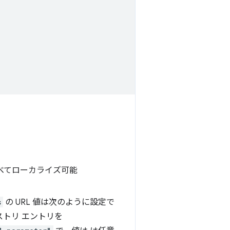
べてローカライズ可能
s
の URL 値は次のように設定で
トリ エントリを