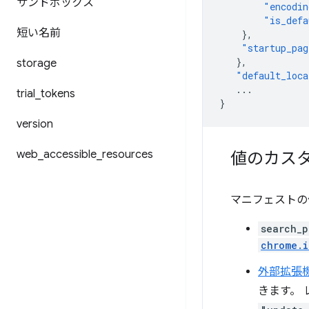
サンドボックス
"encodin
"is_defa
短い名前
},
"startup_pag
},
storage
"default_loca
...
trial
_
tokens
}
version
web
_
accessible
_
resources
値のカス
マニフェストの
search_p
chrome.i
外部拡張
きます。