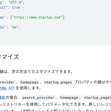
g"
:
"UTF-8"
,
ult"
:
true
es"
:
[
"https://www.startup.com"
]
le"
:
"de"
,
タマイズ
値は、次の方法でカスタマイズできます。
rovider
、
homepage
、
startup_pages
プロパティの値はす
18n
API
を使用します。
機能
の場合、
search_provider
、
homepage
、
startup_page
 レジストリキーを使用してパラメータ化できます。新しいレジス