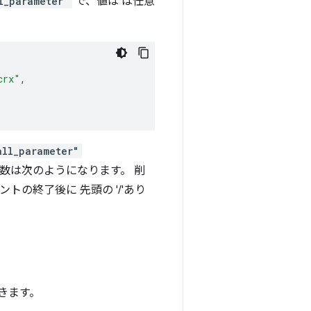
l_parameter"
で、値は は任意
crx"
,
all_parameter"
数は次のようになります。 削
の終了後に 先頭の '/'あり
きます。