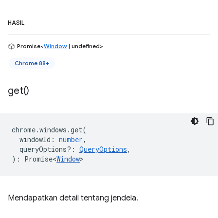
HASIL
Promise<
Window
| undefined>
Chrome 88+
get(
)
chrome
.
windows
.
get
(
windowId
:
number
,
queryOptions?
:
QueryOptions
,
)
:
Promise<
Window
>
Mendapatkan detail tentang jendela.