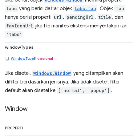
tabs
yang berisi daftar objek
tabs.Tab
. Objek
Tab
hanya berisi properti
url
,
pendingUrl
,
title
, dan
favIconUrl
jika file manifes ekstensi menyertakan izin
"tabs"
.
windowTypes
WindowType
[]
opsional
Jika disetel,
windows.Window
yang ditampilkan akan
difilter berdasarkan jenisnya. Jika tidak disetel, filter
default akan disetel ke
['normal', 'popup']
.
Window
PROPERTI