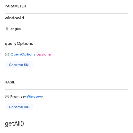
PARAMETER
windowId
angka
queryOptions
QueryOptions
opsional
Chrome 88+
HASIL
Promise<
Window
>
Chrome 88+
get
All(
)