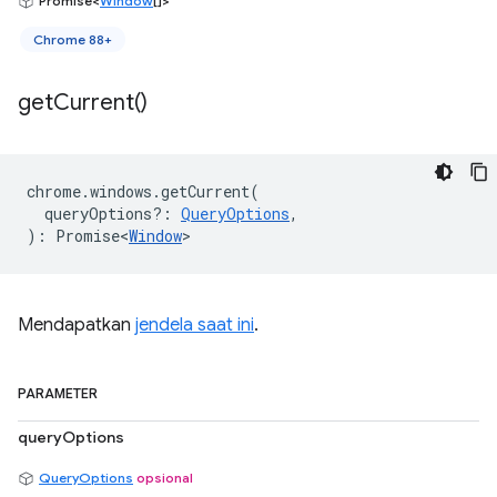
Promise<
Window
[]>
Chrome 88+
get
Current(
)
chrome
.
windows
.
getCurrent
(
queryOptions?
:
QueryOptions
,
)
:
Promise<
Window
>
Mendapatkan
jendela saat ini
.
PARAMETER
queryOptions
QueryOptions
opsional