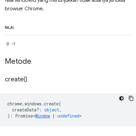
Nilai windowId yang menunjukkan tidak adanya jendela
browser Chrome.
NILAI
-1
Metode
create(
)
chrome
.
windows
.
create
(
createData?
:
object
,
)
:
Promise<
Window
|
undefined
>