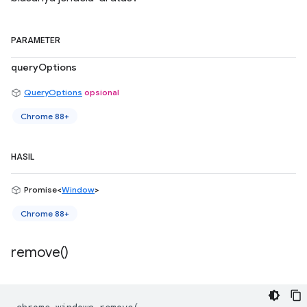
PARAMETER
queryOptions
QueryOptions
opsional
Chrome 88+
HASIL
Promise<
Window
>
Chrome 88+
remove(
)