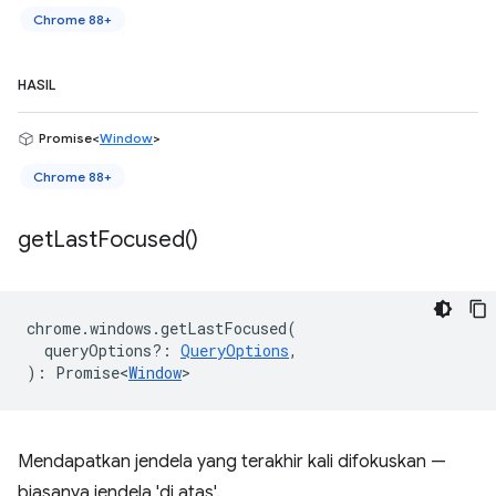
Chrome 88+
HASIL
Promise<
Window
>
Chrome 88+
get
Last
Focused(
)
chrome
.
windows
.
getLastFocused
(
queryOptions?
:
QueryOptions
,
)
:
Promise<
Window
>
Mendapatkan jendela yang terakhir kali difokuskan —
biasanya jendela 'di atas'.