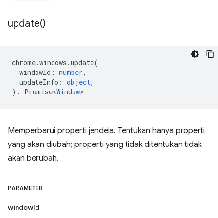
update(
)
chrome
.
windows
.
update
(
windowId
:
number
,
updateInfo
:
object
,
)
:
Promise<
Window
>
Memperbarui properti jendela. Tentukan hanya properti
yang akan diubah; properti yang tidak ditentukan tidak
akan berubah.
PARAMETER
windowId