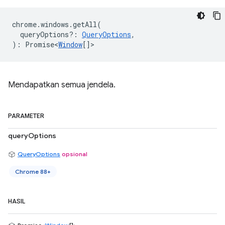
chrome
.
windows
.
getAll
(
queryOptions?
:
QueryOptions
,
)
:
Promise<
Window
[]
>
Mendapatkan semua jendela.
PARAMETER
queryOptions
QueryOptions
opsional
Chrome 88+
HASIL