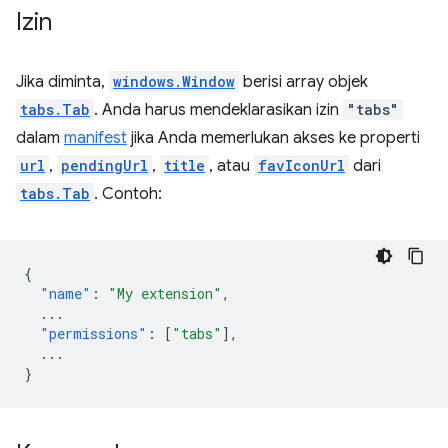
Izin
Jika diminta,
windows.Window
berisi array objek
tabs.Tab
. Anda harus mendeklarasikan izin
"tabs"
dalam
manifest
jika Anda memerlukan akses ke properti
url
,
pendingUrl
,
title
, atau
favIconUrl
dari
tabs.Tab
. Contoh:
{
"name"
:
"My extension"
,
...
"permissions"
:
[
"tabs"
],
...
}