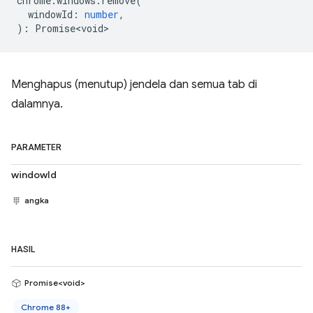
chrome
.
windows
.
remove
(
windowId
:
number
,
)
:
Promise<void>
Menghapus (menutup) jendela dan semua tab di
dalamnya.
PARAMETER
windowId
angka
HASIL
Promise<void>
Chrome 88+