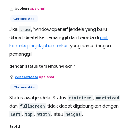
boolean
opsional
Chrome 64+
Jika
true
, 'window.opener' jendela yang baru
dibuat disetel ke pemanggil dan berada di
unit
konteks penjelajahan terkait
yang sama dengan
pemanggil.
dengan status tersembunyi akhir
WindowState
opsional
Chrome 44+
Status awal jendela. Status
minimized
,
maximized
,
dan
fullscreen
tidak dapat digabungkan dengan
left
,
top
,
width
, atau
height
.
tabId