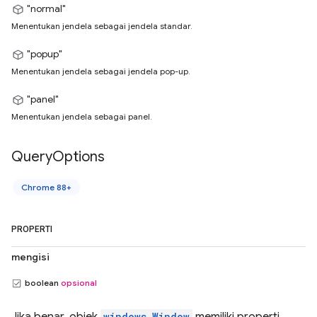
"normal"
Menentukan jendela sebagai jendela standar.
"popup"
Menentukan jendela sebagai jendela pop-up.
"panel"
Menentukan jendela sebagai panel.
Query
Options
Chrome 88+
PROPERTI
mengisi
boolean
opsional
Jika benar, objek
windows.Window
memiliki properti