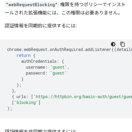
"webRequestBlocking"
権限を持つポリシーでインスト
ールされた拡張機能には、この権限は必要ありません。
認証情報を同期的に提供するには:
chrome
.
webRequest
.
onAuthRequired
.
addListener
((
detail
return
{
authCredentials
:
{
username
:
'guest'
,
password
:
'guest'
}
};
},
{
urls
:
[
'https://httpbin.org/basic-auth/guest/gue
[
'blocking'
]
);