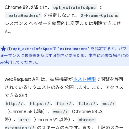
Chrome 89 以降では、
opt_extraInfoSpec
で
'extraHeaders'
を指定しないと、
X-Frame-Options
レスポンス ヘッダーを効果的に変更または削除できませ
ん。
注:
で
を指定すると、パフ
opt_extraInfoSpec
'extraHeaders'
ォーマンスに悪影響を及ぼす可能性があるため、本当に必要な場合にの
み使用してください。
webRequest API は、拡張機能が
ホスト権限
で閲覧を許可
されているリクエストのみを公開します。また、アクセス
できるのは
http://
、
https://
、
ftp://
、
file://
、
ws://
（Chrome 58 以降）、
wss://
（Chrome 58 以
降）、
urn:
（Chrome 91 以降）、
chrome-
extension://
のスキームのみです。また、上記のスキー