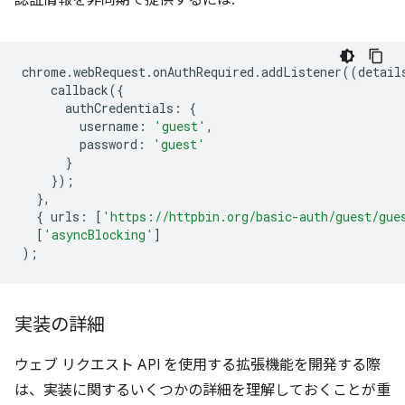
認証情報を非同期で提供するには:
chrome
.
webRequest
.
onAuthRequired
.
addListener
((
detail
callback
({
authCredentials
:
{
username
:
'guest'
,
password
:
'guest'
}
});
},
{
urls
:
[
'https://httpbin.org/basic-auth/guest/gue
[
'asyncBlocking'
]
);
実装の詳細
ウェブ リクエスト API を使用する拡張機能を開発する際
は、実装に関するいくつかの詳細を理解しておくことが重