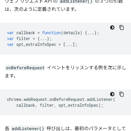
ウェブ リクエスト API の
addListener()
の 3 つの引数
は、次のように定義されています。
var
callback
=
function
(
details
)
{...};
var
filter
=
{...};
var
opt_extraInfoSpec
=
[...];
onBeforeRequest
イベントをリッスンする例を次に示し
ます。
chrome
.
webRequest
.
onBeforeRequest
.
addListener
(
callback
,
filter
,
opt_extraInfoSpec
);
各
addListener()
呼び出しは、最初のパラメータとして