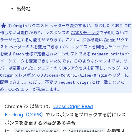
出発地
注:
リクエスト ヘッダーを変更すると、意図したとおりに動
Origin
作しない可能性があり、レスポンスの
CORS チェック
で予期しないエ
ラーが発生する可能性があります。これは、拡張機能は
Origin
リクエ
スト ヘッダーのみを変更できますが、リクエストを開始したユーザー
を表す Fetch 仕様で定義されたコンセプトである
や
request origin
イニシエータを変更できないためです。このようなシナリオでは、サー
バーは変更されたリクエストの CORS アクセスを許可し、ヘッダーの
をレスポンスの
ヘッダーに
Origin
Access-Control-Allow-Origin
配置できます。ただし、不変の
とは一致しないた
request origin
め、CORS エラーが発生します。
Chrome 72 以降では、
Cross Origin Read
Blocking（CORB）
でレスポンスをブロックする前にレス
ポンスを変更する必要がある場合
は、
opt_extraInfoSpec
で
'extraHeaders'
を指定す