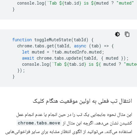
console
.
log
(
`Tab 
${
tab
.
id
}
 is 
${
muted
?
"muted"
}
function
toggleMuteState
(
tabId
)
{
chrome
.
tabs
.
get
(
tabId
,
async
(
tab
)
=
>
{
let
muted
=
!
tab
.
mutedInfo
.
muted
;
await
chrome
.
tabs
.
update
(
tabId
,
{
muted
});
console
.
log
(
`Tab 
${
tab
.
id
}
 is 
${
muted
?
"mute
});
}
انتقال تب فعلی به اولین موقعیت هنگام کلیک
این مثال نحوه جابجایی یک تب را در حین انجام یا عدم انجام عمل
کشیدن نشان می‌دهد. اگرچه این مثال از
chrome.tabs.move
استفاده می‌کند، می‌توانید از الگوی انتظار مشابه برای سایر فراخوانی‌هایی