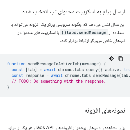
ارسال پیام به اسکریپت محتوای تب انتخاب شده
این مثال نشان می‌دهد که چگونه سرویس ورکر یک افزونه می‌تواند با
استفاده از
tabs.sendMessage()
با اسکریپت‌های محتوا در
تب‌های خاص مرورگر ارتباط برقرار کند.
function
sendMessageToActiveTab
(
message
)
{
const
[
tab
]
=
await
chrome
.
tabs
.
query
({
active
:
tr
const
response
=
await
chrome
.
tabs
.
sendMessage
(
tab
// TODO: Do something with the response.
}
نمونه‌های افزونه
برای مشاهده‌ی دموهای بیشتر از افزونه‌های Tabs API، هر یک از موارد