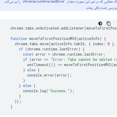
که خطایی که در غیر این صورت مقدار `chrome.runtime.lastError` را پر می‌کند،
بررسی نشده باقی بماند.
chrome
.
tabs
.
onActivated
.
addListener
(
moveToFirstPos
function
moveToFirstPositionMV2
(
activeInfo
)
{
chrome
.
tabs
.
move
(
activeInfo
.
tabId
,
{
index
:
0
},
if
(
chrome
.
runtime
.
lastError
)
{
const
error
=
chrome
.
runtime
.
lastError
;
if
(
error
==
"Error: Tabs cannot be edited r
setTimeout
(()
=
>
moveToFirstPositionMV2
(
a
}
else
{
console
.
error
(
error
);
}
}
else
{
console
.
log
(
"Success."
);
}
});
}