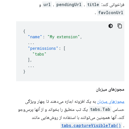
فراخوانی کند:
title
،
pendingUrl
،
url
و
.
favIconUrl
{
"name"
:
"My extension"
,
...
"permissions"
:
[
"tabs"
],
...
}
مجوزهای میزبان
مجوزهای میزبان
به یک افزونه اجازه می‌دهند تا چهار ویژگی
حساس
tabs.Tab
یک تب منطبق را بخواند و از آنها پرس‌وجو
کند. آنها همچنین می‌توانند با استفاده از روش‌هایی مانند
tabs.captureVisibleTab()
،