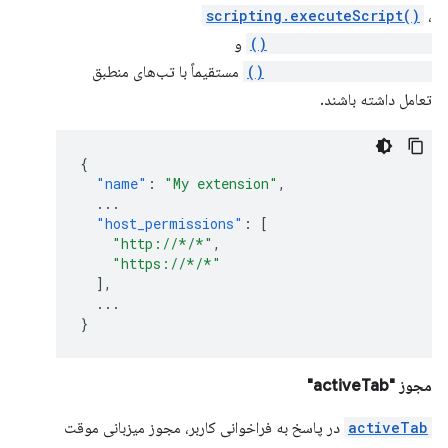
scripting.executeScript()
،
scripting.insertCSS()
و
scripting.removeCSS()
مستقیماً با تب‌های منطبق
تعامل داشته باشند.
{
"name"
:
"My extension"
,
...
"host_permissions"
:
[
"http://*/*"
,
"https://*/*"
],
...
}
مجوز "activeTab"
activeTab
در پاسخ به فراخوانی کاربر، مجوز میزبانی موقت