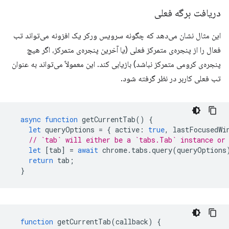
دریافت برگه فعلی
این مثال نشان می‌دهد که چگونه سرویس ورکر یک افزونه می‌تواند تب
فعال را از پنجره‌ی متمرکز فعلی (یا آخرین پنجره‌ی متمرکز، اگر هیچ
پنجره‌ی کرومی متمرکز نباشد) بازیابی کند. این معمولاً می‌تواند به عنوان
تب فعلی کاربر در نظر گرفته شود.
async
function
getCurrentTab
()
{
let
queryOptions
=
{
active
:
true
,
lastFocusedWi
// `tab` will either be a `tabs.Tab` instance or
let
[
tab
]
=
await
chrome
.
tabs
.
query
(
queryOptions
return
tab
;
}
function
getCurrentTab
(
callback
)
{