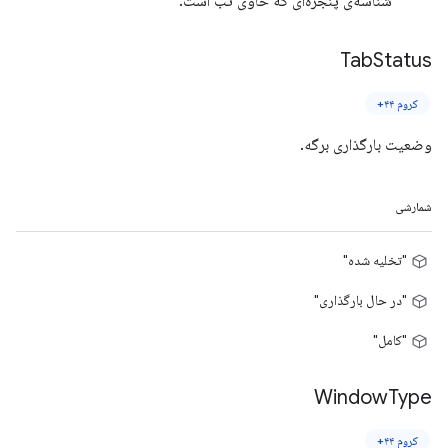
شناسه‌ی پنجره‌ای که حاوی تب است.
Tab
Status
کروم ۴۴+
وضعیت بارگذاری برگه.
شمارشی
"تخلیه شده"
"در حال بارگذاری"
"کامل"
Window
Type
کروم ۴۴+