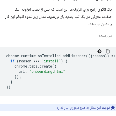
یک الگوی رایج برای افزونه‌ها این است که پس از نصب افزونه، یک
صفحه معرفی در یک تب جدید باز می‌شود. مثال زیر نحوه انجام این کار
را نشان می‌دهد.
پس‌زمینه.js:
chrome
.
runtime
.
onInstalled
.
addListener
(({
reason
})
=
>
if
(
reason
===
'install'
)
{
chrome
.
tabs
.
create
({
url
:
"onboarding.html"
});
}
});
توجه:
این مثال به هیچ
مجوزی
نیاز ندارد.