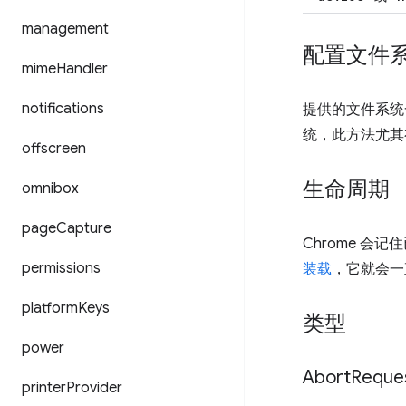
management
配置文件
mime
Handler
notifications
提供的文件系统
统，此方法尤其
offscreen
生命周期
omnibox
page
Capture
Chrome 
permissions
装载
，它就会一
platform
Keys
类型
power
Abort
Reque
printer
Provider