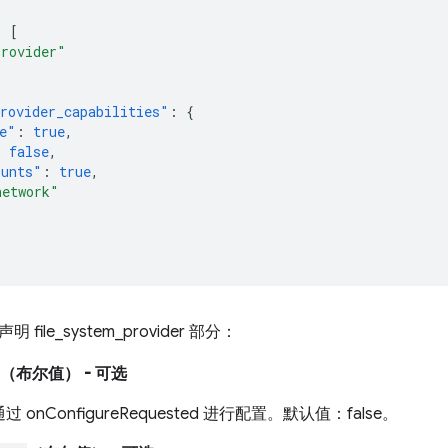
:
[
Provider"
rovider_capabilities"
:
{
e"
:
true
,
:
false
,
ounts"
:
true
,
network"
ile_system_provider 部分：
（布尔值）
- 可选
 onConfigureRequested 进行配置。默认值：false。