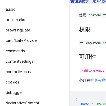
重要提示
： 此 API
仅
audio
使用
chrome.f
bookmarks
权限
browsing
Data
certificate
Provider
fileSystemPr
commands
可用性
content
Settings
仅限 ChromeOS
context
Menus
必须在
扩展程序
cookies
debugger
{
declarative
Content
"name"
:
"My e