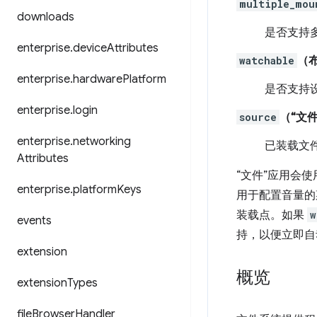
multiple_mou
downloads
是否支持多
enterprise
.
device
Attributes
watchable
（
enterprise
.
hardware
Platform
是否支持设
enterprise
.
login
source
（“文件
enterprise
.
networking
已装载文
Attributes
“文件”应用会
enterprise
.
platform
Keys
用于配置音量的
装载点。如果
w
events
持，以便立即自
extension
概览
extension
Types
file
Browser
Handler