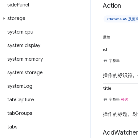
side
Panel
Action
storage
Chrome 45 及
system
.
cpu
属性
system
.
display
id
system
.
memory
字符串
system
.
storage
操作的标识符
system
Log
title
tab
Capture
字符串
可选
tab
Groups
操作的标题。对
tabs
Add
Watche