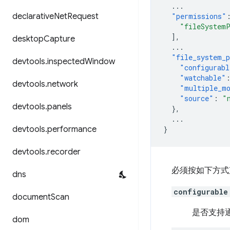
...
declarative
Net
Request
"permissions"
"fileSystem
],
desktop
Capture
...
"file_system_p
devtools
.
inspected
Window
"configurabl
"watchable"
devtools
.
network
"multiple_m
"source"
:
"
devtools
.
panels
},
...
devtools
.
performance
}
devtools
.
recorder
必须按如下方式声明 f
dns
configurable
document
Scan
是否支持通过
dom