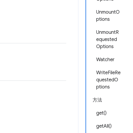
UnmountO
ptions
UnmountR
equested
Options
Watcher
WriteFileRe
questedO
ptions
方法
get()
getAll()