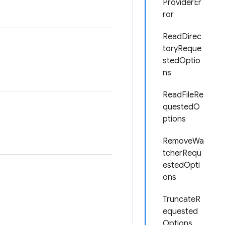
ProviderEr
ror
ReadDirec
toryReque
stedOptio
ns
ReadFileRe
questedO
ptions
RemoveWa
tcherRequ
estedOpti
ons
TruncateR
equested
Options