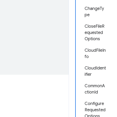
ChangeTy
pe
CloseFileR
equested
Options
CloudFileIn
fo
CloudIdent
ifier
CommonA
ctionId
Configure
Requested
Options