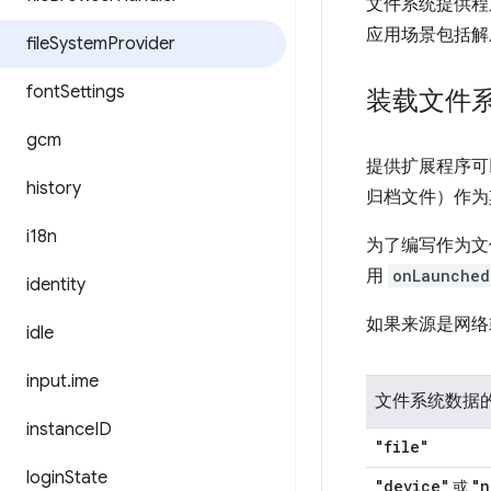
文件系统提供程序
应用场景包括解
file
System
Provider
font
Settings
装载文件
gcm
提供扩展程序可
history
归档文件）作为
i18n
为了编写作为文
用
onLaunched
identity
如果来源是网络
idle
input
.
ime
文件系统数据
instance
ID
"file"
login
State
"device"
"n
或