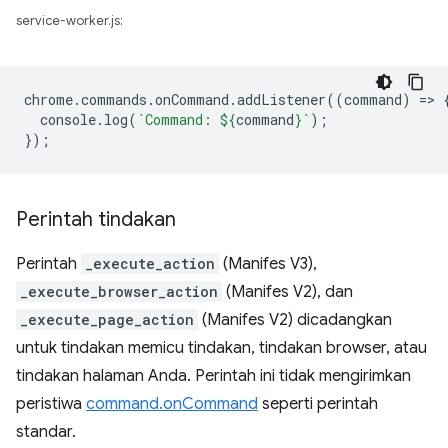
service-worker.js:
chrome
.
commands
.
onCommand
.
addListener
((
command
)
=
>
console
.
log
(
`Command: 
${
command
}
`
);
});
Perintah tindakan
Perintah
_execute_action
(Manifes V3),
_execute_browser_action
(Manifes V2), dan
_execute_page_action
(Manifes V2) dicadangkan
untuk tindakan memicu tindakan, tindakan browser, atau
tindakan halaman Anda. Perintah ini tidak mengirimkan
peristiwa
command.onCommand
seperti perintah
standar.