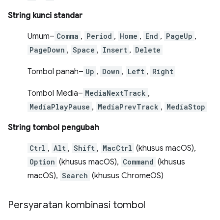
String kunci standar
Umum–
Comma
,
Period
,
Home
,
End
,
PageUp
,
PageDown
,
Space
,
Insert
,
Delete
Tombol panah–
Up
,
Down
,
Left
,
Right
Tombol Media–
MediaNextTrack
,
MediaPlayPause
,
MediaPrevTrack
,
MediaStop
String tombol pengubah
Ctrl
,
Alt
,
Shift
,
MacCtrl
(khusus macOS),
Option
(khusus macOS),
Command
(khusus
macOS),
Search
(khusus ChromeOS)
Persyaratan kombinasi tombol