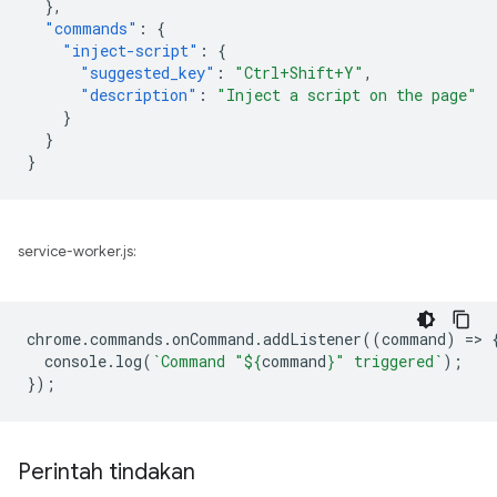
},
"commands"
:
{
"inject-script"
:
{
"suggested_key"
:
"Ctrl+Shift+Y"
,
"description"
:
"Inject a script on the page"
}
}
}
service-worker.js:
chrome
.
commands
.
onCommand
.
addListener
((
command
)
=
>
console
.
log
(
`Command "
${
command
}
" triggered`
);
});
Perintah tindakan