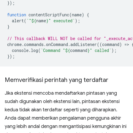
});
function
contentScriptFunc
(
name
)
{
alert
(
`"
${
name
}
" executed`
);
}
// This callback WILL NOT be called for "_execute_ac
chrome
.
commands
.
onCommand
.
addListener
((
command
)
=
>
console
.
log
(
`Command "
${
command
}
" called`
);
});
Memverifikasi perintah yang terdaftar
Jika ekstensi mencoba mendaftarkan pintasan yang
sudah digunakan oleh ekstensi lain, pintasan ekstensi
kedua tidak akan terdaftar seperti yang diharapkan.
Anda dapat memberikan pengalaman pengguna akhir
yang lebih andal dengan mengantisipasi kemungkinan ini