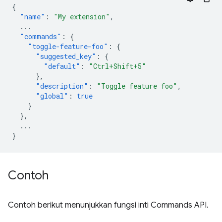
{
"name"
:
"My extension"
,
...
"commands"
:
{
"toggle-feature-foo"
:
{
"suggested_key"
:
{
"default"
:
"Ctrl+Shift+5"
},
"description"
:
"Toggle feature foo"
,
"global"
:
true
}
},
...
}
Contoh
Contoh berikut menunjukkan fungsi inti Commands API.