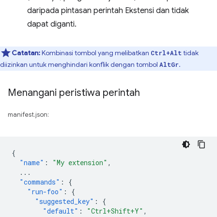
daripada pintasan perintah Ekstensi dan tidak
dapat diganti.
Catatan:
Kombinasi tombol yang melibatkan
tidak
Ctrl+Alt
diizinkan untuk menghindari konflik dengan tombol
.
AltGr
Menangani peristiwa perintah
manifest.json:
{
"name"
:
"My extension"
,
...
"commands"
:
{
"run-foo"
:
{
"suggested_key"
:
{
"default"
:
"Ctrl+Shift+Y"
,