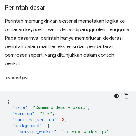
Perintah dasar
Perintah memungkinkan ekstensi memetakan logika ke
pintasan keyboard yang dapat dipanggil oleh pengguna.
Pada dasarnya, perintah hanya memerlukan deklarasi
perintah dalam manifes ekstensi dan pendaftaran
pemroses seperti yang ditunjukkan dalam contoh
berikut.
manifest.json:
{
"name"
:
"Command demo - basic"
,
"version"
:
"1.0"
,
"manifest_version"
:
3
,
"background"
:
{
"service_worker"
:
"service-worker.js"