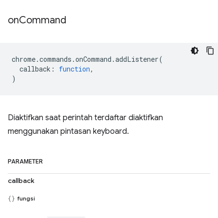
on
Command
chrome
.
commands
.
onCommand
.
addListener
(
callback
:
function
,
)
Diaktifkan saat perintah terdaftar diaktifkan
menggunakan pintasan keyboard.
PARAMETER
callback
fungsi