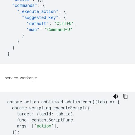
"commands"
:
{
"_execute_action"
:
{
"suggested_key"
:
{
"default"
:
"Ctrl+U"
,
"mac"
:
"Command+U"
}
}
}
}
service-worker.js:
chrome
.
action
.
onClicked
.
addListener
((
tab
)
=
>
{
chrome
.
scripting
.
executeScript
({
target
:
{
tabId
:
tab
.
id
},
func
:
contentScriptFunc
,
args
:
[
'action'
],
});