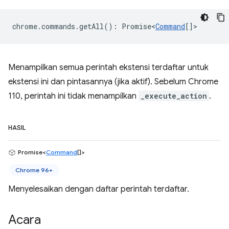
chrome
.
commands
.
getAll
()
:
Promise<
Command
[]
>
Menampilkan semua perintah ekstensi terdaftar untuk
ekstensi ini dan pintasannya (jika aktif). Sebelum Chrome
110, perintah ini tidak menampilkan
_execute_action
.
HASIL
Promise<
Command
[]>
Chrome 96+
Menyelesaikan dengan daftar perintah terdaftar.
Acara