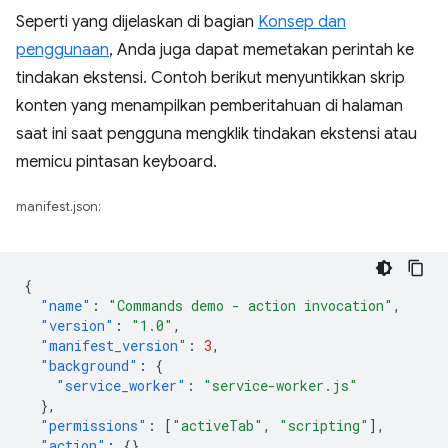
Seperti yang dijelaskan di bagian
Konsep dan
penggunaan
, Anda juga dapat memetakan perintah ke
tindakan ekstensi. Contoh berikut menyuntikkan skrip
konten yang menampilkan pemberitahuan di halaman
saat ini saat pengguna mengklik tindakan ekstensi atau
memicu pintasan keyboard.
manifest.json:
{
"name"
:
"Commands demo - action invocation"
,
"version"
:
"1.0"
,
"manifest_version"
:
3
,
"background"
:
{
"service_worker"
:
"service-worker.js"
},
"permissions"
:
[
"activeTab"
,
"scripting"
],
"action"
:
{},