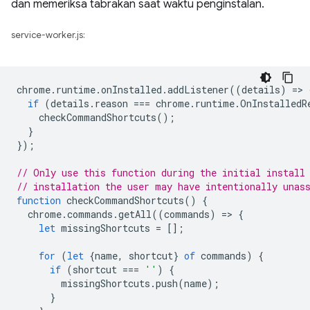
dan memeriksa tabrakan saat waktu penginstalan.
service-worker.js:
chrome
.
runtime
.
onInstalled
.
addListener
((
details
)
=
>
if
(
details
.
reason
===
chrome
.
runtime
.
OnInstalledR
checkCommandShortcuts
();
}
});
// Only use this function during the initial install
// installation the user may have intentionally unas
function
checkCommandShortcuts
()
{
chrome
.
commands
.
getAll
((
commands
)
=
>
{
let
missingShortcuts
=
[];
for
(
let
{
name
,
shortcut
}
of
commands
)
{
if
(
shortcut
===
''
)
{
missingShortcuts
.
push
(
name
);
}