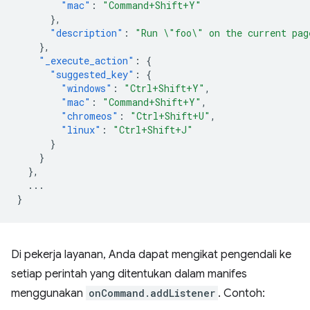
"mac"
:
"Command+Shift+Y"
},
"description"
:
"Run \"foo\" on the current pag
},
"_execute_action"
:
{
"suggested_key"
:
{
"windows"
:
"Ctrl+Shift+Y"
,
"mac"
:
"Command+Shift+Y"
,
"chromeos"
:
"Ctrl+Shift+U"
,
"linux"
:
"Ctrl+Shift+J"
}
}
},
...
}
Di pekerja layanan, Anda dapat mengikat pengendali ke
setiap perintah yang ditentukan dalam manifes
menggunakan
onCommand.addListener
. Contoh: