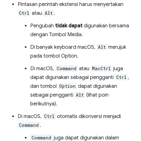
Pintasan perintah ekstensi harus menyertakan
Ctrl
atau
Alt
.
Pengubah
tidak dapat
digunakan bersama
dengan Tombol Media.
Di banyak keyboard macOS,
Alt
merujuk
pada tombol Option.
Di macOS,
Command
atau
MacCtrl
juga
dapat digunakan sebagai pengganti
Ctrl
,
dan tombol
Option
dapat digunakan
sebagai pengganti
Alt
(lihat poin
berikutnya).
Di macOS,
Ctrl
otomatis dikonversi menjadi
Command
.
Command
juga dapat digunakan dalam