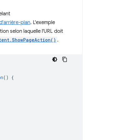
elant
 d'arrière-plan
. L'exemple
ion selon laquelle l'URL doit
tent.ShowPageAction()
.
on
()
{