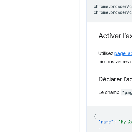
chrome
.
browserAc
chrome
.
browserAc
Activer l'
Utilisez
page_ac
circonstances d
Déclarer l'a
Le champ
"pa
{
"name"
:
"My A
...