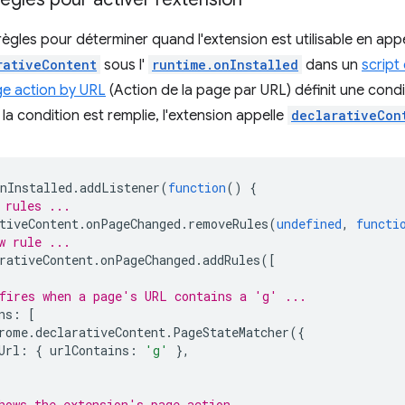
règles pour déterminer quand l'extension est utilisable en app
rativeContent
sous l'
runtime.onInstalled
dans un
script
e action by URL
(Action de la page par URL) définit une condit
Si la condition est remplie, l'extension appelle
declarativeCon
nInstalled
.
addListener
(
function
()
{
 rules ...
tiveContent
.
onPageChanged
.
removeRules
(
undefined
,
functi
w rule ...
rativeContent
.
onPageChanged
.
addRules
([
fires when a page's URL contains a 'g' ...
ns
:
[
rome
.
declarativeContent
.
PageStateMatcher
({
Url
:
{
urlContains
:
'g'
},
hows the extension's page action.