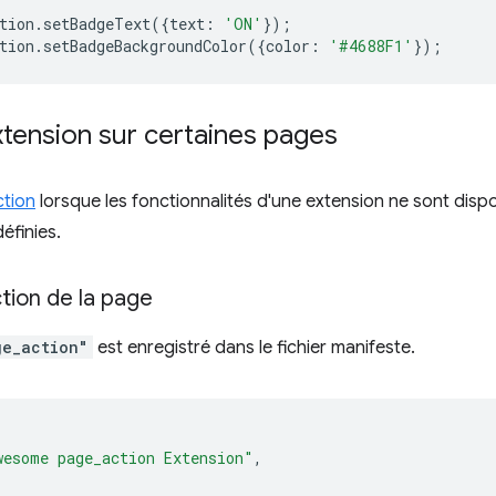
tion
.
setBadgeText
({
text
:
'ON'
});
tion
.
setBadgeBackgroundColor
({
color
:
'#4688F1'
});
extension sur certaines pages
tion
lorsque les fonctionnalités d'une extension ne sont disp
éfinies.
ction de la page
ge_action"
est enregistré dans le fichier manifeste.
wesome page_action Extension"
,