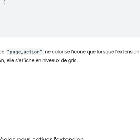
:
{
 de
"page_action"
ne colorise l'icône que lorsque l'extension
on, elle s'affiche en niveaux de gris.
règles pour activer l'extension