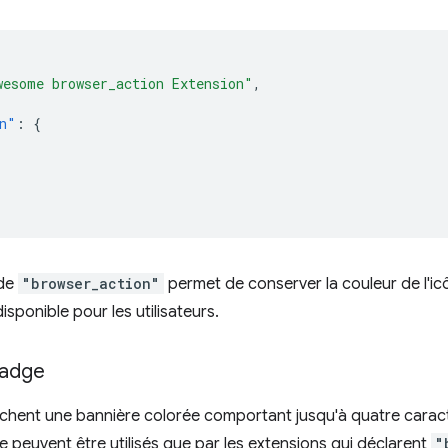
wesome browser_action Extension"
,
n"
:
{
 de
"browser_action"
permet de conserver la couleur de l'ic
disponible pour les utilisateurs.
badge
chent une bannière colorée comportant jusqu'à quatre carac
ne peuvent être utilisés que par les extensions qui déclarent
"