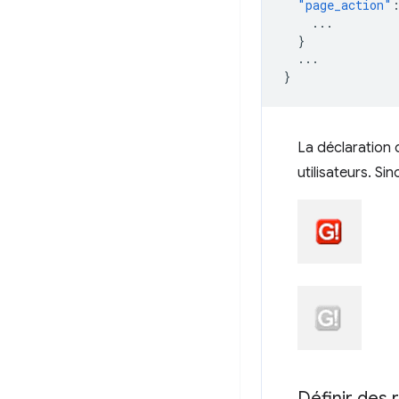
"page_action"
...
}
...
}
La déclaration
utilisateurs. Sin
Définir des 