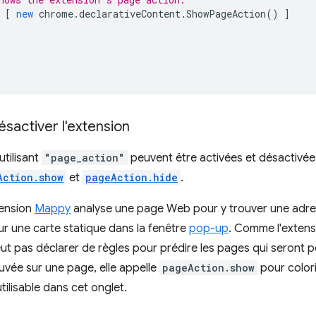
[
new
chrome
.
declarativeContent
.
ShowPageAction
()
]
ésactiver l'extension
utilisant
"page_action"
peuvent être activées et désactivé
Action.show
et
pageAction.hide
.
tension
Mappy
analyse une page Web pour y trouver une adres
r une carte statique dans la fenêtre
pop-up
. Comme l'exten
eut pas déclarer de règles pour prédire les pages qui seront p
uvée sur une page, elle appelle
pageAction.show
pour colori
utilisable dans cet onglet.