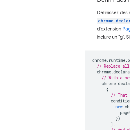
Définissez des 
chrome.decla
d'extension
Pag
inclure un "g". 
chrome
.
runtime
.
o
// Replace all
chrome
.
declara
// With a ne
chrome
.
decla
{
// That 
conditio
new
ch
page
})
],
// And s