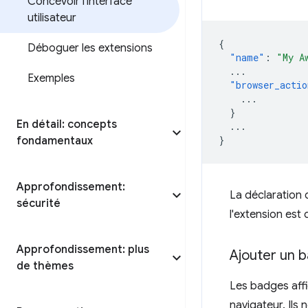
Concevoir l'interface
utilisateur
{
Déboguer les extensions
"name"
:
"My A
...
Exemples
"browser_actio
...
}
En détail: concepts
...
}
fondamentaux
Approfondissement:
La déclaration
sécurité
l'extension est 
Approfondissement: plus
Ajouter un 
de thèmes
Les badges affi
navigateur. Ils 