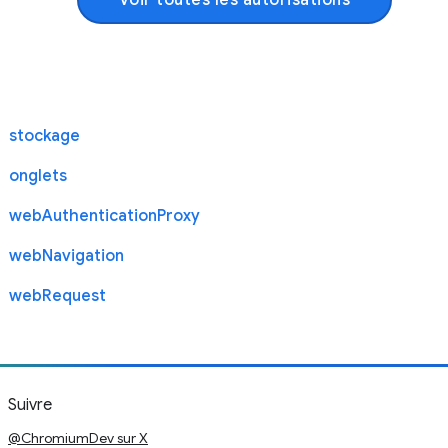
Voir toutes les autorisations
stockage
onglets
webAuthenticationProxy
webNavigation
webRequest
Suivre
@ChromiumDev sur X