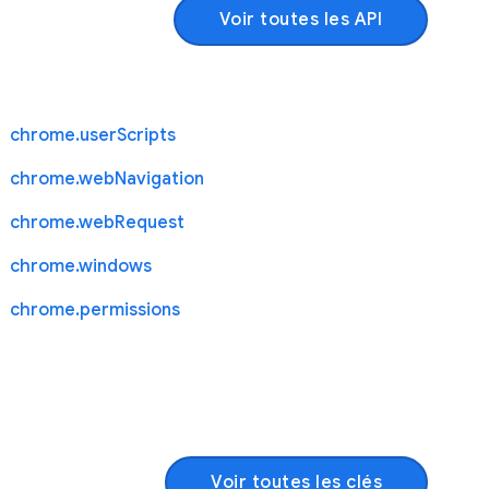
Voir toutes les API
chrome.userScripts
chrome.webNavigation
chrome.webRequest
chrome.windows
chrome.permissions
Voir toutes les clés