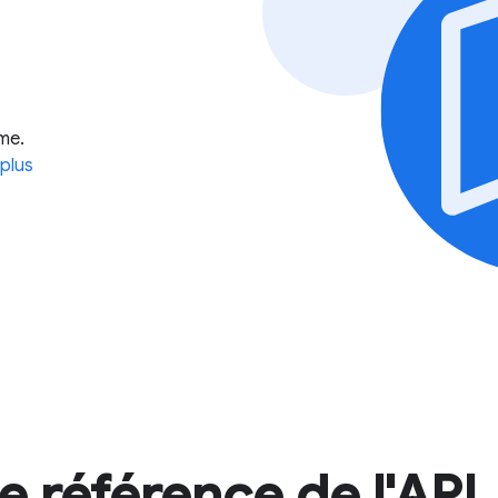
me.
 plus
 référence de l'API