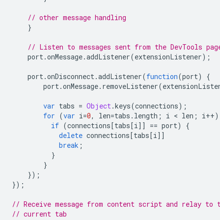
// other message handling
}
// Listen to messages sent from the DevTools pag
port
.
onMessage
.
addListener
(
extensionListener
);
port
.
onDisconnect
.
addListener
(
function
(
port
)
{
port
.
onMessage
.
removeListener
(
extensionListe
var
tabs
=
Object
.
keys
(
connections
);
for
(
var
i
=
0
,
len
=
tabs
.
length
;
i
 < 
len
;
i
++
)
if
(
connections
[
tabs
[
i
]]
==
port
)
{
delete
connections
[
tabs
[
i
]]
break
;
}
}
});
});
// Receive message from content script and relay to 
// current tab