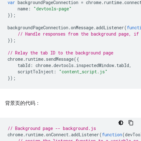
var
backgroundPageConnection
=
chrome
.
runtime
.
connec
name
:
"devtools-page"
});
backgroundPageConnection
.
onMessage
.
addListener
(
funct
// Handle responses from the background page, if
});
// Relay the tab ID to the background page
chrome
.
runtime
.
sendMessage
({
tabId
:
chrome
.
devtools
.
inspectedWindow
.
tabId
,
scriptToInject
:
"content_script.js"
});
背景页的代码：
// Background page -- background.js
chrome
.
runtime
.
onConnect
.
addListener
(
function
(
devToo
// assign the listener function to a variable so