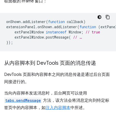
取面板的 iframe 窗口：
onShown
.
addListener
(
function
callback
)
extensionPanel
.
onShown
.
addListener
(
function
(
extPane
extPanelWindow
instanceof
Window
;
// true
extPanelWindow
.
postMessage
(
// …
});
从内容脚本到 Dev
Tools 页面的消息传递
DevTools 页面和内容脚本之间的消息传递是通过后台页面
间接进行的。
当向内容脚本发送消息时，后台网页可以使用
tabs.sendMessage
方法，该方法会将消息定向到特定标
签页中的内容脚本，如
注入内容脚本
中所述。