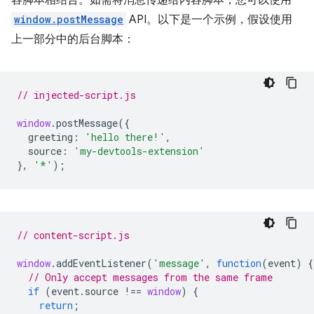
容脚本相结合。如需将消息传递给内容脚本，您可以使用
window.postMessage
API。以下是一个示例，假设使用
上一部分中的后台脚本：
// injected-script.js
window
.
postMessage
({
greeting
:
'hello there!'
,
source
:
'my-devtools-extension'
},
'*'
);
// content-script.js
window
.
addEventListener
(
'message'
,
function
(
event
)
{
// Only accept messages from the same frame
if
(
event
.
source
!==
window
)
{
return
;