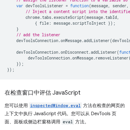
var
devToolsListener
=
function
(
message
,
sender
,
// Inject a content script into the identifi
chrome
.
tabs
.
executeScript
(
message
.
tabId
,
{
file
:
message
.
scriptToInject
});
}
// add the listener
devToolsConnection
.
onMessage
.
addListener
(
devTool
devToolsConnection
.
onDisconnect
.
addListener
(
func
devToolsConnection
.
onMessage
.
removeListener
});
});
在检查窗口中评估 Java
Script
您可以使用
inspectedWindow.eval
方法在检查的网页的
上下文中执行 JavaScript 代码。您可以从 DevTools 页
面、面板或侧边栏窗格调用
eval
方法。