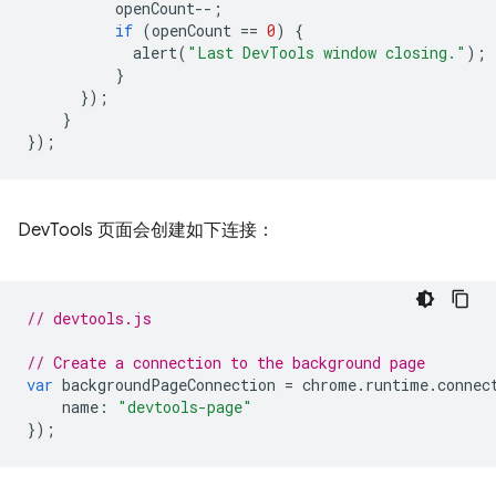
openCount
--
;
if
(
openCount
==
0
)
{
alert
(
"Last DevTools window closing."
);
}
});
}
});
DevTools 页面会创建如下连接：
// devtools.js
// Create a connection to the background page
var
backgroundPageConnection
=
chrome
.
runtime
.
connec
name
:
"devtools-page"
});