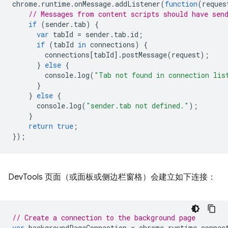
chrome
.
runtime
.
onMessage
.
addListener
(
function
(
reques
// Messages from content scripts should have sen
if
(
sender
.
tab
)
{
var
tabId
=
sender
.
tab
.
id
;
if
(
tabId
in
connections
)
{
connections
[
tabId
].
postMessage
(
request
);
}
else
{
console
.
log
(
"Tab not found in connection lis
}
}
else
{
console
.
log
(
"sender.tab not defined."
);
}
return
true
;
});
DevTools 页面（或面板或侧边栏窗格）会建立如下连接：
// Create a connection to the background page
var
backgroundPageConnection
=
chrome
.
runtime
.
connec