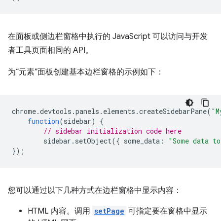
在面板或侧边栏窗格中执行的 JavaScript 可以访问与开发
者工具页面相同的 API。
为“元素”面板创建基本边栏窗格的示例如下：
chrome
.
devtools
.
panels
.
elements
.
createSidebarPane
(
"M
function
(
sidebar
)
{
// sidebar initialization code here
sidebar
.
setObject
({
some_data
:
"Some data to
});
您可以通过以下几种方式在边栏窗格中显示内容：
HTML 内容。调用
setPage
可指定要在窗格中显示