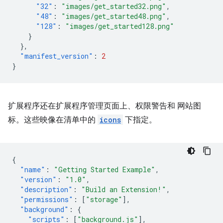
"32"
:
"images/get_started32.png"
,
"48"
:
"images/get_started48.png"
,
"128"
:
"images/get_started128.png"
}
},
"manifest_version"
:
2
}
扩展程序还在扩展程序管理页面上、权限警告和 网站图
标。这些映像在清单中的
icons
下指定。
{
"name"
:
"Getting Started Example"
,
"version"
:
"1.0"
,
"description"
:
"Build an Extension!"
,
"permissions"
:
[
"storage"
],
"background"
:
{
"scripts"
:
[
"background.js"
],