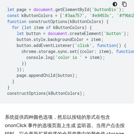
let
page
=
document
.
getElementById
(
'buttonDiv'
);
const
kButtonColors
=
[
'#3aa757'
,
'#e8453c'
,
'#f9bb
function
constructOptions
(
kButtonColors
)
{
for
(
let
item
of
kButtonColors
)
{
let
button
=
document
.
createElement
(
'button'
);
button
.
style
.
backgroundColor
=
item
;
button
.
addEventListener
(
'click'
,
function
()
{
chrome
.
storage
.
sync
.
set
({
color
:
item
},
functio
console
.
log
(
'color is '
+
item
);
})
});
page
.
appendChild
(
button
);
}
}
constructOptions
(
kButtonColors
);
系统提供四种颜色选项，然后以按钮的形式在包含
ononClick 事件的选项页面上生成 监听器。当用户点击按