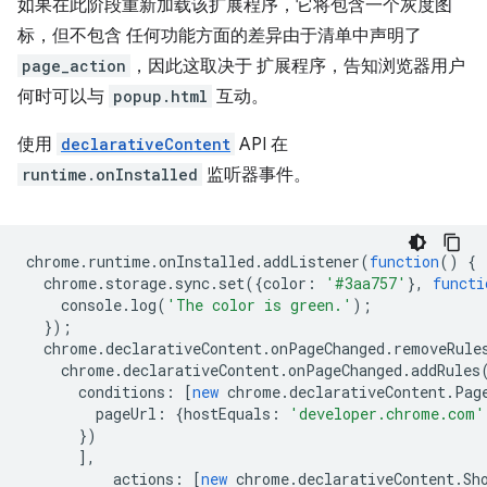
如果在此阶段重新加载该扩展程序，它将包含一个灰度图
标，但不包含 任何功能方面的差异由于清单中声明了
page_action
，因此这取决于 扩展程序，告知浏览器用户
何时可以与
popup.html
互动。
使用
declarativeContent
API 在
runtime.onInstalled
监听器事件。
chrome
.
runtime
.
onInstalled
.
addListener
(
function
()
{
chrome
.
storage
.
sync
.
set
({
color
:
'#3aa757'
},
functi
console
.
log
(
'The color is green.'
);
});
chrome
.
declarativeContent
.
onPageChanged
.
removeRule
chrome
.
declarativeContent
.
onPageChanged
.
addRules
conditions
:
[
new
chrome
.
declarativeContent
.
Pag
pageUrl
:
{
hostEquals
:
'developer.chrome.com'
})
],
actions
:
[
new
chrome
.
declarativeContent
.
Sh