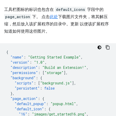
工具栏图标的标识也包含在
default_icons
字段中的
page_action
下。 点击
此处
下载图片文件夹，将其解压
缩，然后放入该扩展程序的目录中。更新 以便该扩展程序
知道如何使用这些图片。
{
"name"
:
"Getting Started Example"
,
"version"
:
"1.0"
,
"description"
:
"Build an Extension!"
,
"permissions"
:
[
"storage"
],
"background"
:
{
"scripts"
:
[
"background.js"
],
"persistent"
:
false
},
"page_action"
:
{
"default_popup"
:
"popup.html"
,
"default_icon"
:
{
"16"
:
"images/get_started16.png"
,