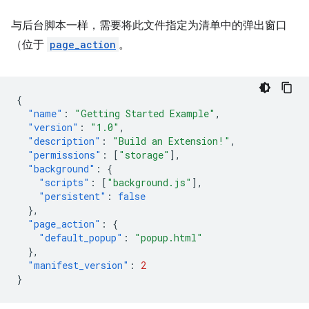
与后台脚本一样，需要将此文件指定为清单中的弹出窗口
（位于
page_action
。
{
"name"
:
"Getting Started Example"
,
"version"
:
"1.0"
,
"description"
:
"Build an Extension!"
,
"permissions"
:
[
"storage"
],
"background"
:
{
"scripts"
:
[
"background.js"
],
"persistent"
:
false
},
"page_action"
:
{
"default_popup"
:
"popup.html"
},
"manifest_version"
:
2
}