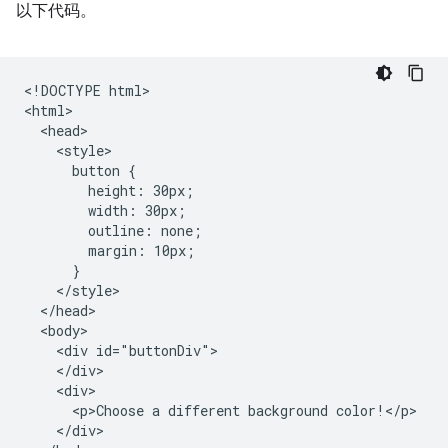
以下代码。
<!DOCTYPE html>

<html>

  <head>

    <style>

      button {

        height: 30px;

        width: 30px;

        outline: none;

        margin: 10px;

      }

    </style>

  </head>

  <body>

    <div id="buttonDiv">

    </div>

    <div>

      <p>Choose a different background color!</p>

    </div>
