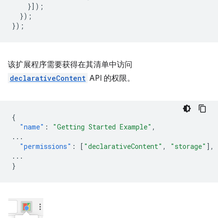
}]);
});
});
该扩展程序需要获得在其清单中访问
declarativeContent
API 的权限。
{
"name"
:
"Getting Started Example"
,
...
"permissions"
:
[
"declarativeContent"
,
"storage"
],
...
}