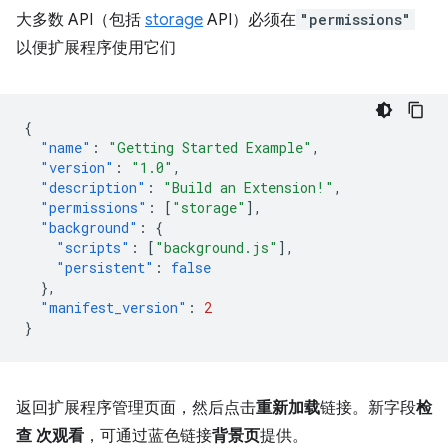
大多数 API（包括
storage
API）必须在
"permissions"
以便扩展程序使用它们
{
"name"
:
"Getting Started Example"
,
"version"
:
"1.0"
,
"description"
:
"Build an Extension!"
,
"permissions"
:
[
"storage"
],
"background"
:
{
"scripts"
:
[
"background.js"
],
"persistent"
:
false
},
"manifest_version"
:
2
}
返回扩展程序管理页面，然后点击
重新加载
链接。新字段
检
查 次观看
，可通过蓝色链接
背景页
提供。