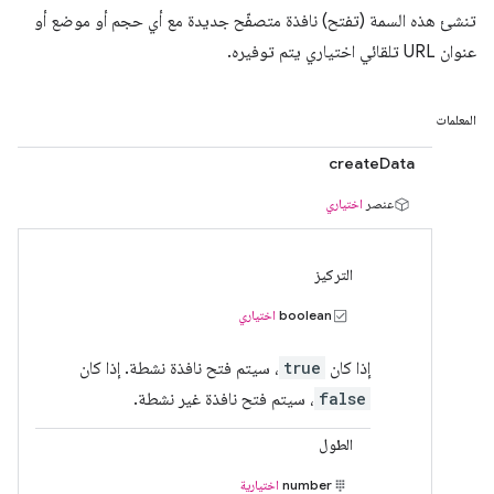
تنشئ هذه السمة (تفتح) نافذة متصفّح جديدة مع أي حجم أو موضع أو
عنوان URL تلقائي اختياري يتم توفيره.
المعلمات
createData
عنصر
اختياري
التركيز
boolean
اختياري
إذا كان
true
، سيتم فتح نافذة نشطة. إذا كان
false
، سيتم فتح نافذة غير نشطة.
الطول
number
اختيارية