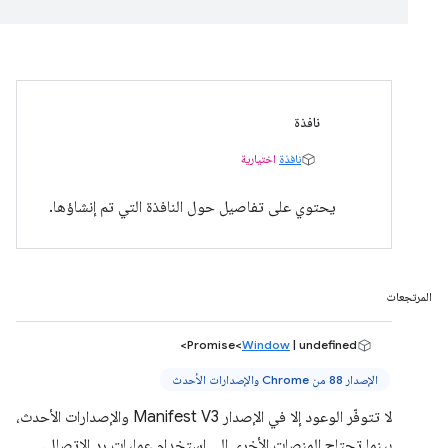
نافذة
نافذة
اختيارية
يحتوي على تفاصيل حول النافذة التي تم إنشاؤها.
المرتجعات
Promise<
Window
| undefined>
الإصدار 88 من Chrome والإصدارات الأحدث
لا تتوفّر الوعود إلا في الإصدار Manifest V3 والإصدارات الأحدث،
بينما تحتاج المنصات الأخرى إلى استخدام عمليات رد الاتصال.