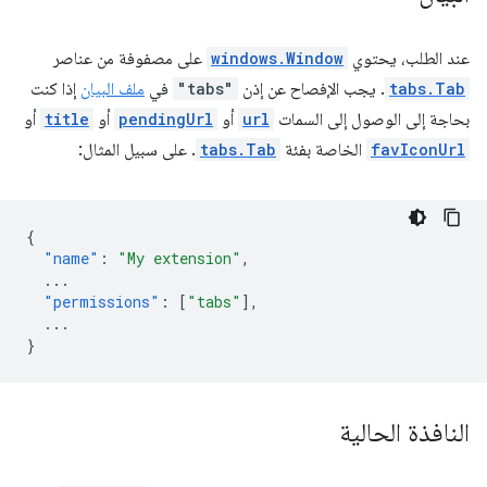
عند الطلب، يحتوي
windows.Window
على مصفوفة من عناصر
tabs.Tab
. يجب الإفصاح عن إذن
"tabs"
في
ملف البيان
إذا كنت
بحاجة إلى الوصول إلى السمات
url
أو
pendingUrl
أو
title
أو
favIconUrl
الخاصة بفئة
tabs.Tab
. على سبيل المثال:
{
"name"
:
"My extension"
,
...
"permissions"
:
[
"tabs"
],
...
}
النافذة الحالية