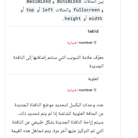
بين الحالات
minimized
و
maximized
و
fullscreen
والحالات
left
أو
top
أو
width
أو
height
.
tabId
number
اختيارية
معرّف علامة التبويب التي ستتم إضافتها إلى النافذة
الجديدة
العلوية
number
اختيارية
عدد وحدات البكسل لتحديد موضع النافذة الجديدة
من الحافة العلوية للشاشة إذا لم يتم تحديد ذلك،
سيتم إزاحة النافذة الجديدة بشكل طبيعي عن النافذة
التي تم التركيز عليها آخر مرة. يتم تجاهل هذه القيمة