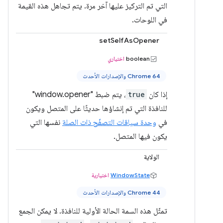
التي تم التركيز عليها آخر مرة. يتم تجاهل هذه القيمة
في اللوحات.
setSelfAsOpener
boolean
اختياري
Chrome 64 والإصدارات الأحدث
إذا كان
true
، يتم ضبط "window.opener"
للنافذة التي تم إنشاؤها حديثًا على المتصل ويكون
في
وحدة سياقات التصفّح ذات الصلة
نفسها التي
يكون فيها المتصل.
الولاية
WindowState
اختيارية
Chrome 44 والإصدارات الأحدث
تمثّل هذه السمة الحالة الأولية للنافذة. لا يمكن الجمع