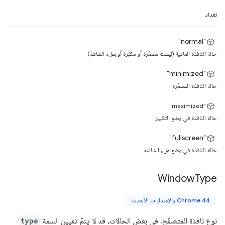
تعداد
"normal"
حالة النافذة العادية (ليست مصغّرة أو مكبّرة أو بملء الشاشة)
"minimized"
حالة النافذة المصغّرة
"maximized"
حالة النافذة في وضع التكبير
"fullscreen"
حالة النافذة في وضع ملء الشاشة.
Window
Type
Chrome 44 والإصدارات الأحدث
نوع نافذة المتصفّح. في بعض الحالات، قد لا يتمّ تعيين السمة
type