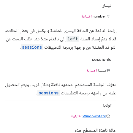
لليسار
number
اختيارية
إزاحة النافذة عن الحافة اليسرى للشاشة بالبكسل في بعض الحالات،
قد لا يتمّ إسناد السمة
left
إلى نافذة، مثلاً عند طلب البحث عن
النوافذ المغلقة من واجهة برمجة التطبيقات
sessions
.
sessionId
سلسلة
اختيارية
معرّف الجلسة المستخدَم لتحديد نافذة بشكل فريد، ويتم الحصول
عليه من واجهة برمجة التطبيقات
sessions
.
الولاية
WindowState
اختيارية
حالة نافذة المتصفّح هذه