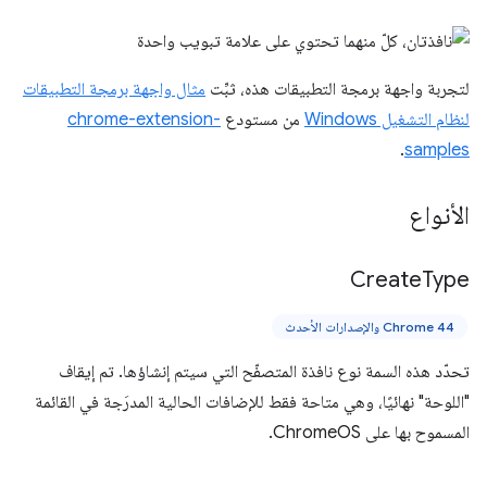
لتجربة واجهة برمجة التطبيقات هذه، ثبِّت
مثال واجهة برمجة التطبيقات
لنظام التشغيل Windows
من مستودع
chrome-extension-
.
samples
الأنواع
Create
Type
Chrome 44 والإصدارات الأحدث
تحدّد هذه السمة نوع نافذة المتصفّح التي سيتم إنشاؤها. تم إيقاف
"اللوحة" نهائيًا، وهي متاحة فقط للإضافات الحالية المدرَجة في القائمة
المسموح بها على ChromeOS.