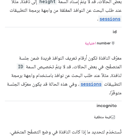
بعض الحالات، قد لا يتمّ إسناد السمة
height
إلى نافذة، مثلاً
عند طلب البحث عن النوافذ المغلقة من واجهة برمجة التطبيقات
.
sessions
id
number
اختيارية
معرّف النافذة تكون أرقام تعريف النوافذ فريدة ضمن جلسة
المتصفّح. في بعض الحالات، قد لا يتمّ تخصيص السمة
ID
لنافذة، مثلاً عند طلب البحث عن نوافذ باستخدام واجهة برمجة
التطبيقات
sessions
، وفي هذه الحالة قد يكون معرّف الجلسة
متوفّرًا.
incognito
قيمة منطقية
تُستخدَم لتحديد ما إذا كانت النافذة في وضع التصفّح المتخفي.