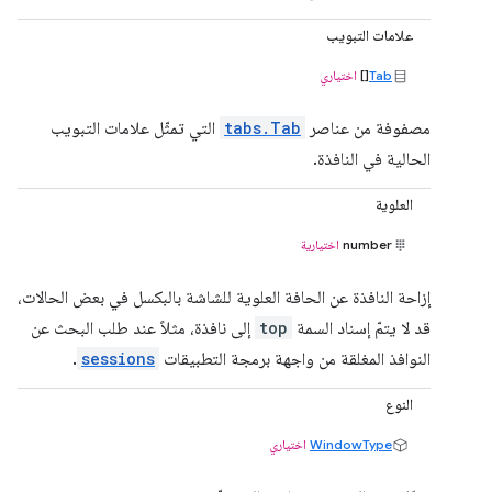
علامات التبويب
Tab
[]
اختياري
مصفوفة من عناصر
tabs.Tab
التي تمثّل علامات التبويب
الحالية في النافذة.
العلوية
number
اختيارية
إزاحة النافذة عن الحافة العلوية للشاشة بالبكسل في بعض الحالات،
قد لا يتمّ إسناد السمة
top
إلى نافذة، مثلاً عند طلب البحث عن
النوافذ المغلقة من واجهة برمجة التطبيقات
sessions
.
النوع
WindowType
اختياري