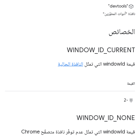
"devtools"
نافذة "أدوات المطوّرين"
الخصائص
WINDOW
_
ID
_
CURRENT
قيمة windowId التي تمثّل
النافذة الحالية
القيمة
-2
WINDOW
_
ID
_
NONE
قيمة windowId التي تمثّل عدم توفّر نافذة متصفّح Chrome