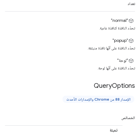
تعداد
"normal"
تحدّد النافذة كنافذة عادية.
"popup"
تحدّد النافذة على أنّها نافذة منبثقة.
"لوحة"
تحدّد النافذة على أنّها لوحة.
Query
Options
الإصدار 88 من Chrome والإصدارات الأحدث
الخصائص
تعبئة