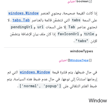
boolean
اختياري
إذا كانت القيمة صحيحة، يحتوي العنصر
windows.Window
على السمة
tabs
التي تتضمّن قائمة بالعناصر
tabs.Tab
. لا
تحتوي عناصر
Tab
إلا على السمات
url
و
pendingUrl
و
title
و
favIconUrl
إذا كان ملف بيان الإضافة يتضمّن
الإذن
"tabs"
.
windowTypes
WindowType
[]
اختياري
في حال ضبطها، يتم فلترة قيمة
windows.Window
التي تم
إرجاعها استنادًا إلى نوعها. في حال عدم ضبط هذه السياسة، يتم
ضبط الفلتر التلقائي على
['normal', 'popup']
.
Window