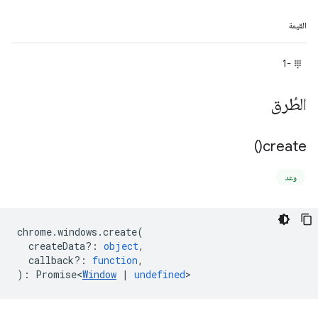
القيمة
-1
الطُرق
)
create(
وعد
chrome
.
windows
.
create
(
createData?
:
object
,
callback?
:
function
,
)
:
Promise<
Window
|
undefined
>