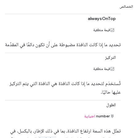
الخصائص
alwaysOnTop
قيمة منطقية
تحديد ما إذا كانت النافذة مضبوطة على أن تكون دائمًا في المقدّمة
التركيز
قيمة منطقية
تُستخدَم لتحديد ما إذا كانت النافذة هي النافذة التي يتم التركيز
عليها حاليًا.
الطول
number
اختيارية
تمثّل هذه السمة ارتفاع النافذة، بما في ذلك الإطار، بالبكسل. في