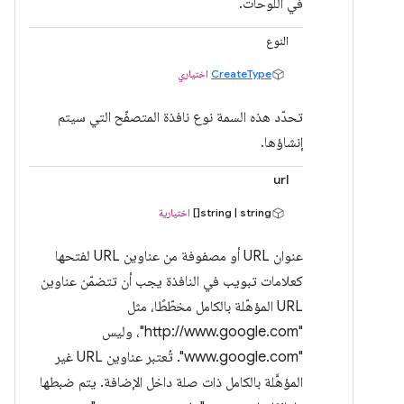
في اللوحات.
النوع
CreateType
اختياري
تحدّد هذه السمة نوع نافذة المتصفّح التي سيتم
إنشاؤها.
url
string | string[]
اختيارية
عنوان URL أو مصفوفة من عناوين URL لفتحها
كعلامات تبويب في النافذة يجب أن تتضمّن عناوين
URL المؤهّلة بالكامل مخطّطًا، مثل
"http://www.google.com"، وليس
"www.google.com". تُعتبر عناوين URL غير
المؤهَّلة بالكامل ذات صلة داخل الإضافة. يتم ضبطها