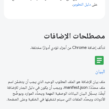
على
دليل التطوير
.
مصطلحات الإضافات
تتألف إضافة Chrome من أجزاء تؤدي أدوارًا مختلفة.
article
البيان
ملف بيان الإضافة هو الملف المطلوب الوحيد الذي يجب أن يتضمّن اسم
ملف محدّدًا: manifest.json. ويجب أن يكون في دليل الجذر للإضافة
أيضًا. يسجِّل البيان البيانات الوصفية المهمة ويحدِّد الموارد ويوضِّح
الأذونات ويحدِّد الملفات التي سيتم تشغيلها في الخلفية وعلى الصفحة.