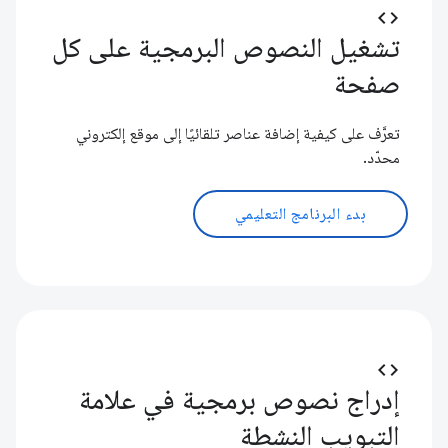
code
تشغيل النصوص البرمجية على كل
صفحة
تعرَّف على كيفية إضافة عناصر تلقائيًا إلى موقع إلكتروني
محدّد.
بدء البرنامج التعليمي
code
إدراج نصوص برمجية في علامة
التبويب النشطة