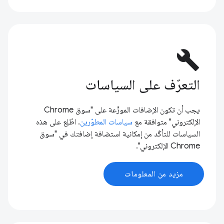
build
التعرّف على السياسات
يجب أن تكون الإضافات الموزَّعة على "سوق Chrome
الإلكتروني" متوافقة مع
سياسات المطوّرين
. اطّلِع على هذه
السياسات للتأكّد من إمكانية استضافة إضافتك في "سوق
Chrome الإلكتروني".
مزيد من المعلومات