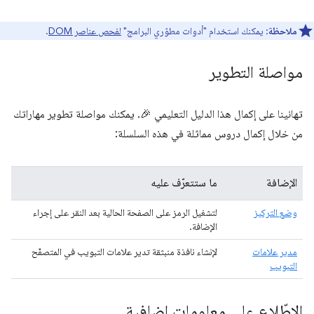
ملاحظة
: يمكنك استخدام "أدوات مطوّري البرامج"
لفحص عناصر DOM
.
مواصلة التطوير
تهانينا على إكمال هذا الدليل التعليمي 🎉. يمكنك مواصلة تطوير مهاراتك
من خلال إكمال دروس مماثلة في هذه السلسلة:
الإضافة
ما ستتعرّف عليه
وضع التركيز
لتشغيل الرمز على الصفحة الحالية بعد النقر على إجراء
الإضافة.
مدير علامات
لإنشاء نافذة منبثقة تدير علامات التبويب في المتصفّح
التبويب
الاطّلاع على معلومات إضافية