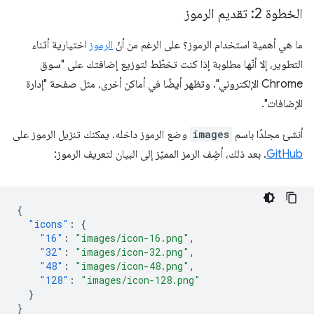
الخطوة 2: تقديم الرموز
ما هي أهمية استخدام الرموز؟ على الرغم من أنّ
الرموز
اختيارية أثناء
التطوير، إلا أنّها مطلوبة إذا كنت تخطّط لتوزيع إضافتك على "سوق
Chrome الإلكتروني". وتظهر أيضًا في أماكن أخرى، مثل صفحة "إدارة
الإضافات".
أنشئ مجلدًا باسم
images
وضع الرموز داخله. يمكنك تنزيل الرموز على
GitHub
. بعد ذلك، أضِف الرمز المميّز إلى البيان لتعريف الرموز:
{
"icons"
:
{
"16"
:
"images/icon-16.png"
,
"32"
:
"images/icon-32.png"
,
"48"
:
"images/icon-48.png"
,
"128"
:
"images/icon-128.png"
}
}