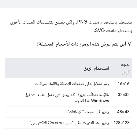
ننصحك باستخدام ملفات PNG، ولكن يُسمح بتنسيقات الملفات الأخرى
باستثناء ملفات SVG.
💡
أين يتم عرض هذه الرموز ذات الأحجام المختلفة؟
حجم
استخدام الرمز
الرمز
16×16
رمز مفضّل على صفحات الإضافة وقائمة السياقات
32×32
غالبًا ما تتطلّب أجهزة الكمبيوتر التي تعمل بنظام التشغيل
Windows هذا الحجم.
‎48×48
يظهر في صفحة "الإضافات".
‫128×128
يظهر عند التثبيت وفي "سوق Chrome الإلكتروني".