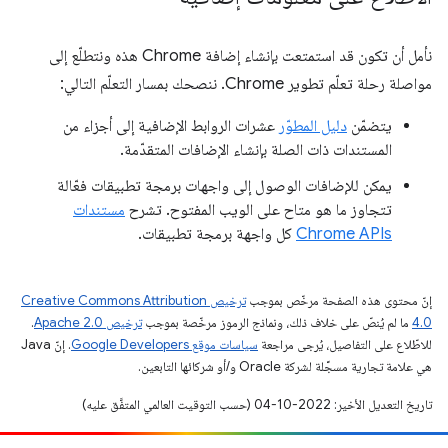
نأمل أن تكون قد استمتعت بإنشاء إضافة Chrome هذه ونتطلّع إلى
مواصلة رحلة تعلّم تطوير Chrome. ننصحك بمسار التعلّم التالي:
يتضمّن
دليل المطوّر
عشرات الروابط الإضافية إلى أجزاء من
المستندات ذات الصلة بإنشاء الإضافات المتقدّمة.
يمكن للإضافات الوصول إلى واجهات برمجة تطبيقات فعّالة
تتجاوز ما هو متاح على الويب المفتوح. تشرح
مستندات
Chrome APIs
كل واجهة برمجة تطبيقات.
إنّ محتوى هذه الصفحة مرخّص بموجب
ترخيص Creative Commons Attribution
4.0‏
ما لم يُنصّ على خلاف ذلك، ونماذج الرموز مرخّصة بموجب
ترخيص Apache 2.0‏
.
للاطّلاع على التفاصيل، يُرجى مراجعة
سياسات موقع Google Developers‏
. إنّ Java
هي علامة تجارية مسجَّلة لشركة Oracle و/أو شركائها التابعين.
تاريخ التعديل الأخير: 2022-10-04 (حسب التوقيت العالمي المتفَّق عليه)