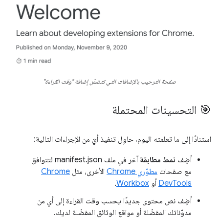
صفحة الترحيب بالإضافات التي تتضمّن إضافة "وقت القراءة"
🎯 التحسينات المحتملة
استنادًا إلى ما تعلمته اليوم، حاوِل تنفيذ أيّ من الإجراءات التالية:
أضِف
نمط مطابقة
آخر في ملف manifest.json لتتوافق
مع صفحات
مطوّري Chrome
الأخرى، مثل
Chrome
DevTools
أو
Workbox
.
أضِف نص محتوى جديدًا يحسب وقت القراءة إلى أي من
مدوّناتك المفضّلة أو مواقع الوثائق المفضّلة لديك.