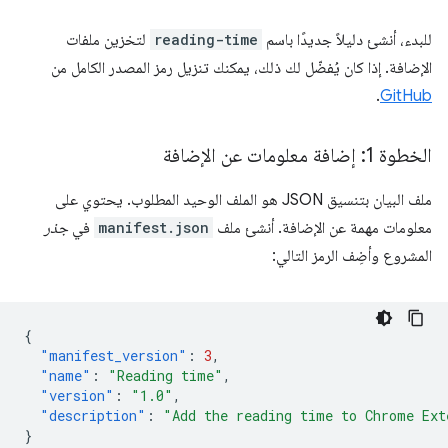
للبدء، أنشئ دليلاً جديدًا باسم
reading-time
لتخزين ملفات
الإضافة. إذا كان يُفضّل لك ذلك، يمكنك تنزيل رمز المصدر الكامل من
.
GitHub
الخطوة 1: إضافة معلومات عن الإضافة
ملف البيان بتنسيق JSON هو الملف الوحيد المطلوب. يحتوي على
معلومات مهمة عن الإضافة. أنشئ ملف
manifest.json
في
جذر
المشروع وأضِف الرمز التالي:
{
"manifest_version"
:
3
,
"name"
:
"Reading time"
,
"version"
:
"1.0"
,
"description"
:
"Add the reading time to Chrome Ext
}