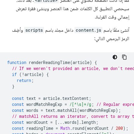
مما إذا كانت الصفحة تحتوي على العنصر
<article>
. بعد ذلك،
سيحصي التطبيق كل الكلمات ضمن هذا العنصر وينشئ فقرة تعرض
إجمالي وقت القراءة.
أنشئ ملفًا باسم
content.js
داخل مجلد باسم
scripts
وأضِف
الرمز البرمجي التالي:
function
renderReadingTime
(
article
)
{
// If we weren't provided an article, we don't nee
if
(
!
article
)
{
return
;
}
const
text
=
article
.
textContent
;
const
wordMatchRegExp
=
/[^\s]+/g
;
// Regular expr
const
words
=
text
.
matchAll
(
wordMatchRegExp
);
// matchAll returns an iterator, convert to array 
const
wordCount
=
[...
words
].
length
;
const
readingTime
=
Math
.
round
(
wordCount
/
200
);