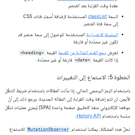
عقدة وقت القراءة بعد العنصر
السمة
classList
المستخدَمة لإضافة أسماء فئات CSS
إلى سمة فئة العنصر
السلسلة الاختيارية
المستخدَمة للوصول إلى سمة عنصر قد
تكون غير محدّدة أو فارغة
تعرِض
دمج القيم الخالية من القيمة
القيمة
<heading>
إذا كانت القيمة
<date>
فارغة أو غير محدّدة.
الخطوة 5: الاستماع إلى التغييرات
باستخدام الرمز البرمجي الحالي، إذا بدّلت المقالات باستخدام شريط التنقّل
الأيمن، لن تتم إضافة وقت القراءة إلى المقالة الجديدة. يرجع ذلك إلى أنّ
موقعنا الإلكتروني منفذ كتطبيق صفحة واحدة (SPA) يُجري عمليات تنقّل
سلسة باستخدام
History API
.
لحلّ هذه المشكلة، يمكننا استخدام
MutationObserver
للاستماع