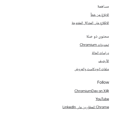
مساهمة
الإبلاغ عن خطأ
الاطّلاع على المشاكل المفتوحة
محتوى ذو صلة
تحديثات Chromium
دراسات الحالة
الأرشيف
ملفات البودكاست والعروض
Follow
@ChromiumDev on X
YouTube
Chrome للمطوّرين على LinkedIn