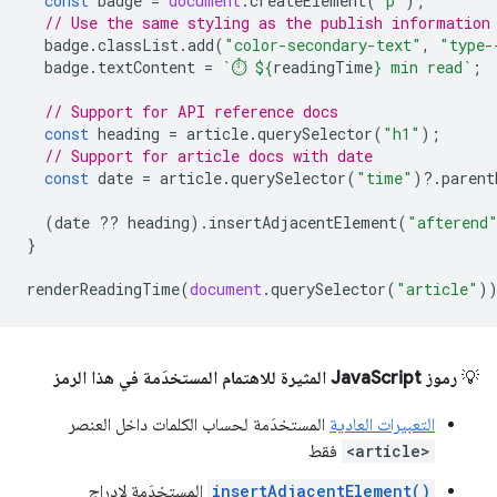
const
badge
=
document
.
createElement
(
"p"
);
// Use the same styling as the publish information
badge
.
classList
.
add
(
"color-secondary-text"
,
"type-
badge
.
textContent
=
`⏱️ 
${
readingTime
}
 min read`
;
// Support for API reference docs
const
heading
=
article
.
querySelector
(
"h1"
);
// Support for article docs with date
const
date
=
article
.
querySelector
(
"time"
)
?
.
parent
(
date
??
heading
).
insertAdjacentElement
(
"afterend
}
renderReadingTime
(
document
.
querySelector
(
"article"
)
💡
رموز JavaScript المثيرة للاهتمام المستخدَمة في هذا الرمز
التعبيرات العادية
المستخدَمة لحساب الكلمات داخل العنصر
<article>
فقط
insertAdjacentElement()
المستخدَمة لإدراج