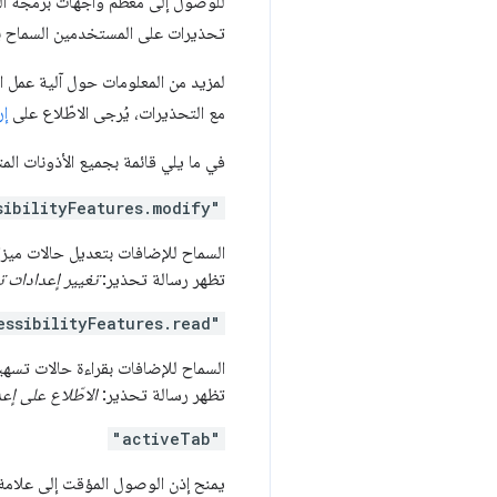
للوصول إلى معظم واجهات برمجة الت
تحذيرات على المستخدمين السماح به
لمزيد من المعلومات حول آلية عمل ال
مع التحذيرات، يُرجى الاطّلاع على
إر
في ما يلي قائمة بجميع الأذونات الم
sibilityFeatures.modify"
السماح للإضافات بتعديل حالات ميز
تظهر رسالة تحذير:
تغيير إعدادات 
essibilityFeatures.read"
السماح للإضافات بقراءة حالات تسه
تظهر رسالة تحذير:
الاطّلاع على إع
"activeTab"
يمنح إذن الوصول المؤقت إلى علامة 