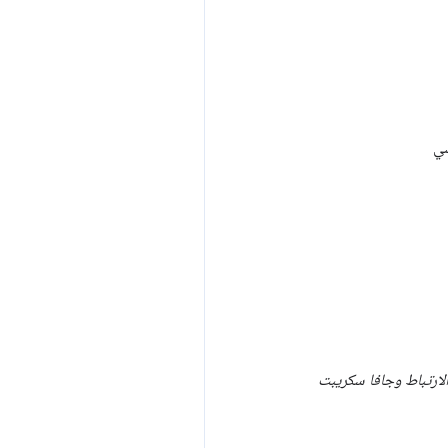
سي
الارتباط وجافا سكريبت