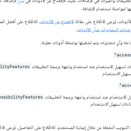
طبيقات والميزات في الإضافات، عليك الإفصاح عن الأذونات في
بيان
الإضافة. ت
ا لمواصلة استخدام الإضافة.
أذونات، يُرجى الاطّلاع على مقالة
الإفصاح عن الأذونات
. للاطّلاع على أفضل المم
شادات التحذيرات بشأن الأذونات
.
تاحة وأي تحذيرات يتم تشغيلها بواسطة أذونات معيّنة.
"acces
ات تسهيل الاستخدام عند استخدام واجهة برمجة التطبيقات
lityFeatures
تسهيل الاستخدام
"acc
يل الاستخدام عند استخدام واجهة برمجة التطبيقات
essibilityFeatures
دادات تسهيل الاستخدام
التبويب النشطة من خلال إيماءة المستخدم. للاطّلاع على التفاصيل، يُرجى الا