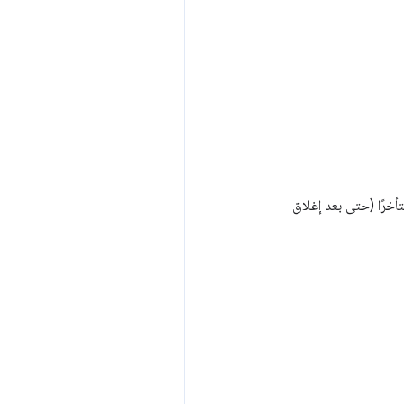
دم الدخول إلى جهاز الكمبيوتر، قبل تشغيل Chrome) وإغلاقه متأخرًا (حتى بعد إغلاق