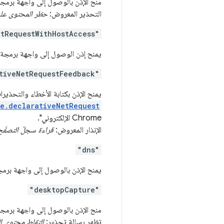
منح الإذن بالوصول إلى واجهة برمج
التحذير المعروض:
حظر المحتوى عل
etRequestWithHostAccess"
يمنح إذن الوصول إلى واجهة برمجة 
tiveNetRequestFeedback"
يمنح الإذن بكتابة الأخطاء والتحذي
e.declarativeNetRequest
Chrome الإلكتروني".
الإنذار المعروض:
قراءة سجلّ التصفّح
"dns"
يمنح الإذن بالوصول إلى واجهة برم
"desktopCapture"
منح الإذن بالوصول إلى واجهة برمج
تظهر رسالة تحذير:
التقاط محتوى ا