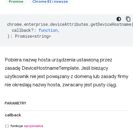
Promise
Chrome 82 i nowsze
chrome
.
enterprise
.
deviceAttributes
.
getDeviceHostname
callback?
:
function
,
)
:
Promise<string>
Pobiera nazwę hosta urządzenia ustawioną przez
zasadę DeviceHostnameTemplate. Jeśli bieżący
użytkownik nie jest powiązany z domeną lub zasady firmy
nie określają nazwy hosta, zwracany jest pusty ciąg.
PARAMETRY
callback
funkcja
opcjonalna