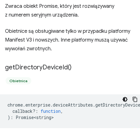
Zwraca obiekt Promise, który jest rozwiązywany
z numerem seryjnym urządzenia.
Obietnice są obsługiwane tylko w przypadku platformy
Manifest V3 i nowszych. Inne platformy muszą używać
wywołań zwrotnych.
get
Directory
Device
Id(
)
Obietnica
chrome
.
enterprise
.
deviceAttributes
.
getDirectoryDevic
callback?
:
function
,
)
:
Promise<string>