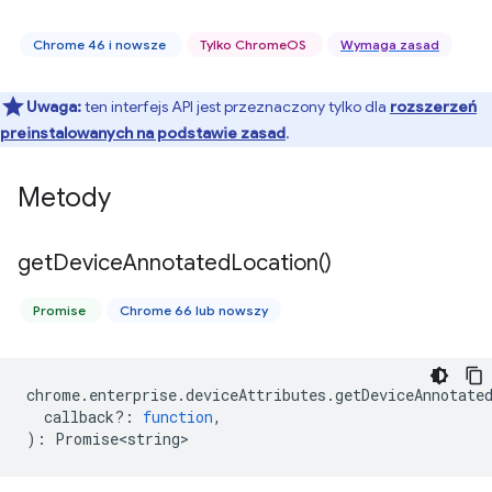
Chrome 46 i nowsze
Tylko ChromeOS
Wymaga zasad
Uwaga:
ten interfejs API jest przeznaczony tylko dla
rozszerzeń
preinstalowanych na podstawie zasad
.
Metody
get
Device
Annotated
Location(
)
Promise
Chrome 66 lub nowszy
chrome
.
enterprise
.
deviceAttributes
.
getDeviceAnnotate
callback?
:
function
,
)
:
Promise<string>