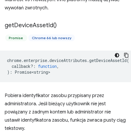
wywołań zwrotnych.
get
Device
Asset
Id(
)
Promise
Chrome 66 lub nowszy
chrome
.
enterprise
.
deviceAttributes
.
getDeviceAssetId
(
callback?
:
function
,
)
:
Promise<string>
Pobiera identyfikator zasobu przypisany przez
administratora. Jeśli bieżący użytkownik nie jest
powiązany z żadnym kontem lub administrator nie
ustawił identyfikatora zasobu, funkcja zwraca pusty ciąg
tekstowy.