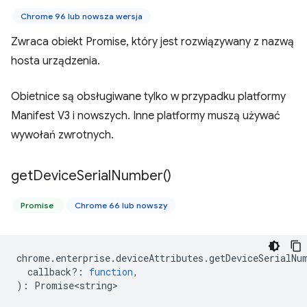
Chrome 96 lub nowsza wersja
Zwraca obiekt Promise, który jest rozwiązywany z nazwą
hosta urządzenia.
Obietnice są obsługiwane tylko w przypadku platformy
Manifest V3 i nowszych. Inne platformy muszą używać
wywołań zwrotnych.
get
Device
Serial
Number(
)
Promise
Chrome 66 lub nowszy
chrome
.
enterprise
.
deviceAttributes
.
getDeviceSerialNu
callback?
:
function
,
)
:
Promise<string>