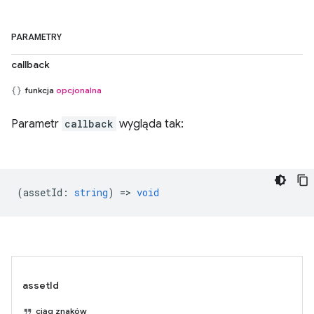
PARAMETRY
callback
funkcja
opcjonalna
Parametr
callback
wygląda tak:
(
assetId
:
string
) =>
void
assetId
ciąg znaków